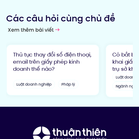
Các câu hỏi cùng chủ đề
Xem thêm bài viết
Thủ tục thay đổi số điện thoại,
Có bắt bu
email trên giấy phép kinh
khai giấy 
doanh thế nào?
trụ sở kh
Luật doanh 
Luật doanh nghiệp
Pháp lý
Ngành nghề