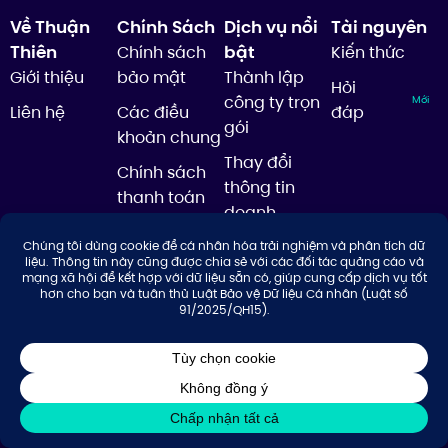
Về Thuận
Chính Sách
Dịch vụ nổi
Tài nguyên
Thiên
bật
Chính sách
Kiến thức
Giới thiệu
bảo mật
Thành lập
Hỏi
công ty trọn
Mới
Liên hệ
Các điều
đáp
gói
khoản chung
Thay đổi
Chính sách
thông tin
thanh toán
doanh
Chính sách
nghiệp
nội dung
Báo cáo,
Sitemaps
quyết toán
thuế cuối
năm
Kế
toán
thuế
Nổi bật