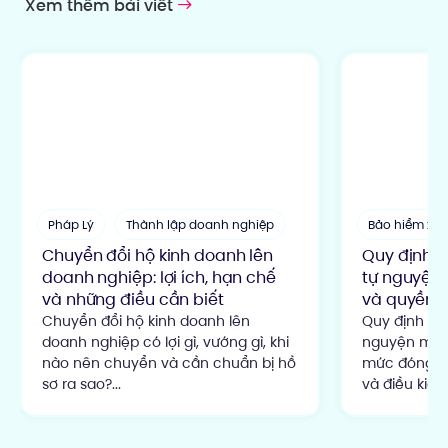
Xem thêm bài viết
Pháp Lý
Thành lập doanh nghiệp
Bảo hiểm xã 
Chuyển đổi hộ kinh doanh lên
Quy định đ
doanh nghiệp: lợi ích, hạn chế
tự nguyện:
và những điều cần biết
và quyền lợ
Chuyển đổi hộ kinh doanh lên
Quy định đó
doanh nghiệp có lợi gì, vướng gì, khi
nguyện mới 
nào nên chuyển và cần chuẩn bị hồ
mức đóng 22
sơ ra sao?...
và điều kiện