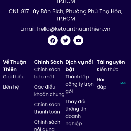
TP.HCM
CN1: 817 Lũy Bán Bích, Phường Phú Thọ Hòa,
TP.HCM
Email:
hello@ketoanthuanthien.vn
Về Thuận
Chính Sách
Dịch vụ nổi
Tài nguyên
Thiên
bật
Chính sách
Kiến thức
Giới thiệu
bảo mật
Thành lập
Hỏi
công ty trọn
Mới
Liên hệ
Các điều
đáp
gói
khoản chung
Thay đổi
Chính sách
thông tin
thanh toán
doanh
Chính sách
nghiệp
nội dung