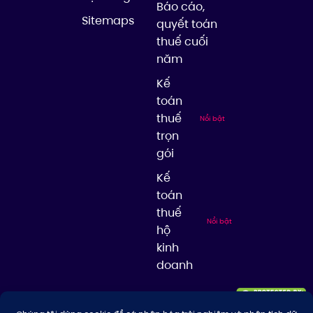
Báo cáo,
Sitemaps
quyết toán
thuế cuối
năm
Kế
toán
thuế
Nổi bật
trọn
gói
Kế
toán
thuế
Nổi bật
hộ
kinh
doanh