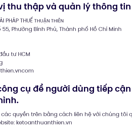
 vị thu thập và quản lý thông ti
ẢI PHÁP THUẾ
THUẬN THIÊN
ố 55, Phường Bình Phú, Thành phố Hồ Chí Minh
 đầu tư HCM
g
thien.vncom
 công cụ để người dùng tiếp cận
mình.
các quyền trên bằng cách liên hệ với chúng tôi q
ebsite: ketoanthuanthien.vn