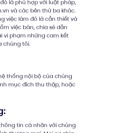
đó là phù hợp với luật pháp,
n.vn và các bên thứ ba khác.
g việc làm đó là cần thiết và
ồm việc bán, chia sẻ dẫn
ại vi phạm những cam kết
 chúng tôi.
 hệ thống nội bộ của chúng
ành mục đích thu thập, hoặc
g:
thông tin cá nhân với chúng