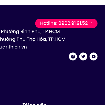
Hotline: 0902.91.91.52
5, Phường Bình Phú, TP.HCM
, Phường Phú Thọ Hòa, TP.HCM
uanthien.vn
Tài nguyên