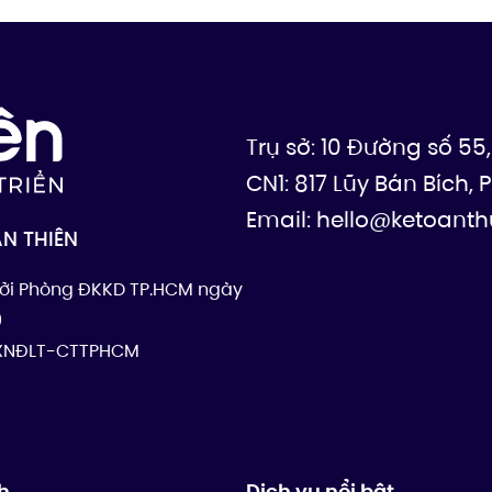
Trụ sở: 10 Đường số 5
CN1: 817 Lũy Bán Bích
Email:
hello@ketoanth
ẬN THIÊN
ởi Phòng ĐKKD TP.HCM ngày
9
5/XNĐLT-CTTPHCM
h
Dịch vụ nổi bật