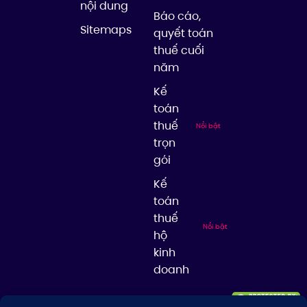
nội dung
Báo cáo,
Sitemaps
quyết toán
thuế cuối
năm
Kế
toán
thuế
Nổi bật
trọn
gói
Kế
toán
thuế
Nổi bật
hộ
kinh
doanh