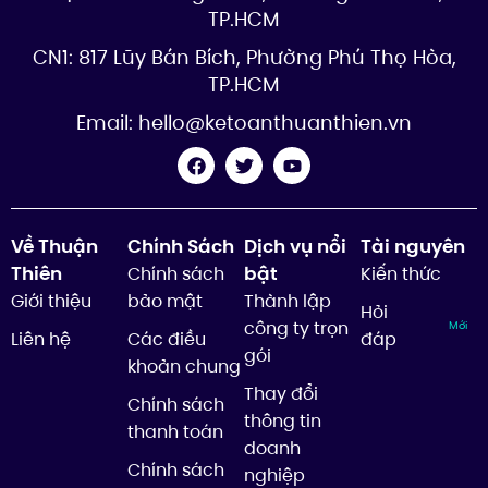
TP.HCM
CN1: 817 Lũy Bán Bích, Phường Phú Thọ Hòa,
TP.HCM
Email:
hello@ketoanthuanthien.vn
Về Thuận
Chính Sách
Dịch vụ nổi
Tài nguyên
Thiên
bật
Chính sách
Kiến thức
Giới thiệu
bảo mật
Thành lập
Hỏi
công ty trọn
Mới
Liên hệ
Các điều
đáp
gói
khoản chung
Thay đổi
Chính sách
thông tin
thanh toán
doanh
Chính sách
nghiệp