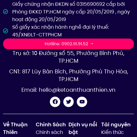
Giấy chứng nhận ĐKDN số 0315690692 cấp bởi
Phòng ĐKKD TP.HCM ngày cấp 20/05/2019 , ngày
hoạt động 20/05/2019
Số giấy xác nhận hành nghề đại lý thuế:
45/XNĐLT-CTTPHCM
Hotline: 0902.91.91.52
Trụ sở: 10 Đường số 55, Phường Bình Phú,
TP.HCM
CN1: 817 Lũy Bán Bích, Phường Phú Thọ Hòa,
TP.HCM
Email:
hello@ketoanthuanthien.vn
Về Thuận
Chính Sách
Dịch vụ nổi
Tài nguyên
Thiên
bật
Chính sách
Kiến thức