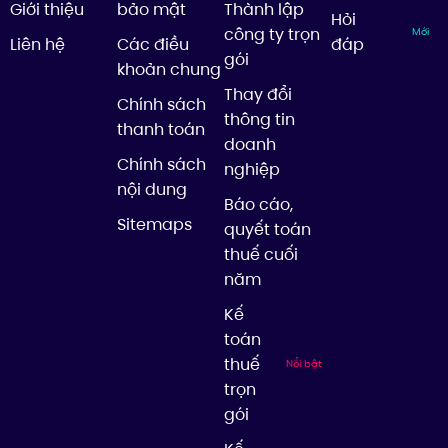
Giới thiệu
bảo mật
Thành lập
Hỏi
công ty trọn
Mới
Liên hệ
Các điều
đáp
gói
khoản chung
Thay đổi
Chính sách
thông tin
thanh toán
doanh
Chính sách
nghiệp
nội dung
Báo cáo,
Sitemaps
quyết toán
thuế cuối
năm
Kế
toán
thuế
Nổi bật
trọn
gói