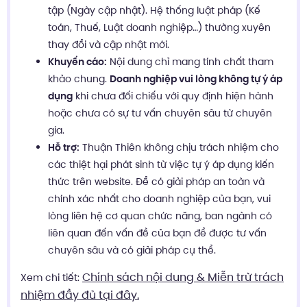
tập (Ngày cập nhật). Hệ thống luật pháp (Kế
toán, Thuế, Luật doanh nghiệp…) thường xuyên
thay đổi và cập nhật mới.
Khuyến cáo:
Nội dung chỉ mang tính chất tham
khảo chung.
Doanh nghiệp vui lòng không tự ý áp
dụng
khi chưa đối chiếu với quy định hiện hành
hoặc chưa có sự tư vấn chuyên sâu từ chuyên
gia.
Hỗ trợ:
Thuận Thiên không chịu trách nhiệm cho
các thiệt hại phát sinh từ việc tự ý áp dụng kiến
thức trên website. Để có giải pháp an toàn và
chính xác nhất cho doanh nghiệp của bạn, vui
lòng liên hệ cơ quan chức năng, ban ngành có
liên quan đến vấn đề của bạn để được tư vấn
chuyên sâu và có giải pháp cụ thể.
Chính sách nội dung & Miễn trừ trách
Xem chi tiết:
nhiệm đầy đủ tại đây.