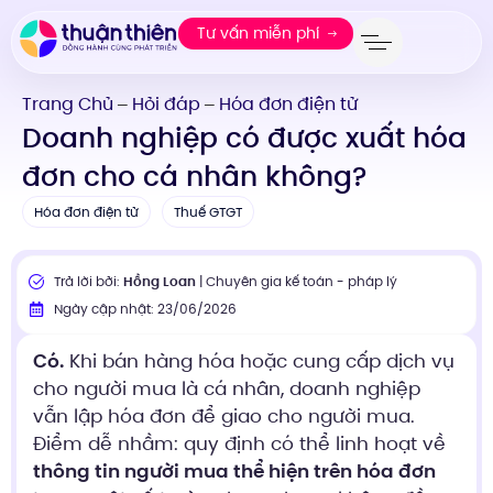
Tư vấn miễn phí
Trang Chủ
Hỏi đáp
Hóa đơn điện tử
—
—
Doanh nghiệp có được xuất hóa
đơn cho cá nhân không?
Hóa đơn điện tử
Thuế GTGT
Trả lời bởi:
Hồng Loan
| Chuyên gia kế toán - pháp lý
Ngày cập nhật: 23/06/2026
Có.
Khi bán hàng hóa hoặc cung cấp dịch vụ
cho người mua là cá nhân, doanh nghiệp
vẫn lập hóa đơn để giao cho người mua.
Điểm dễ nhầm: quy định có thể linh hoạt về
thông tin người mua thể hiện trên hóa đơn