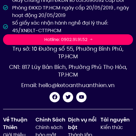
Giấy chứng nhận ĐKDN số 0315690692 cấp bởi
Phòng ĐKKD TP.HCM ngày cấp 20/05/2019 , ngày
hoạt động 20/05/2019
Số giấy xác nhận hành nghề đại lý thuế:
45/XNĐLT-CTTPHCM
Hotline: 0902.91.91.52
Trụ sở: 10 Đường số 55, Phường Bình Phú,
TP.HCM
CN1: 817 Lũy Bán Bích, Phường Phú Thọ Hòa,
TP.HCM
Email:
hello@ketoanthuanthien.vn
Về Thuận
Chính Sách
Dịch vụ nổi
Tài nguyên
Thiên
bật
Chính sách
Kiến thức
Giới thiệu
bảo mật
Thành lập