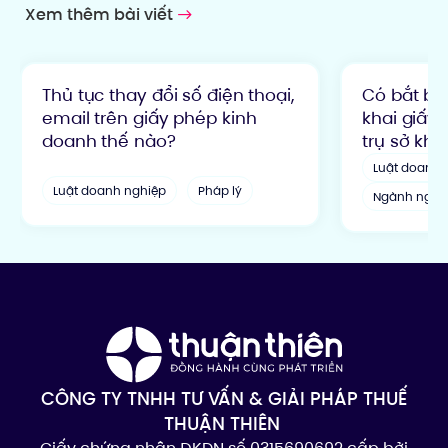
Xem thêm bài viết
Thủ tục thay đổi số điện thoại,
Có bắt bu
email trên giấy phép kinh
khai giấy 
doanh thế nào?
trụ sở kh
Luật doanh 
Luật doanh nghiệp
Pháp lý
Ngành nghề
CÔNG TY TNHH TƯ VẤN & GIẢI PHÁP THUẾ
THUẬN THIÊN