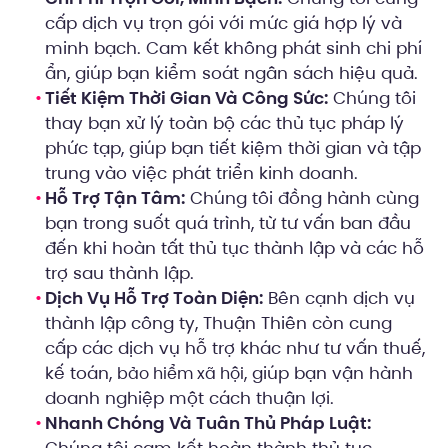
cấp dịch vụ trọn gói với mức giá hợp lý và
minh bạch. Cam kết không phát sinh chi phí
ẩn, giúp bạn kiểm soát ngân sách hiệu quả.
Tiết Kiệm Thời Gian Và Công Sức:
Chúng tôi
thay bạn xử lý toàn bộ các thủ tục pháp lý
phức tạp, giúp bạn tiết kiệm thời gian và tập
trung vào việc phát triển kinh doanh.
Hỗ Trợ Tận Tâm:
Chúng tôi đồng hành cùng
bạn trong suốt quá trình, từ tư vấn ban đầu
đến khi hoàn tất thủ tục thành lập và các hỗ
trợ sau thành lập.
Dịch Vụ Hỗ Trợ Toàn Diện:
Bên cạnh dịch vụ
thành lập công ty, Thuận Thiên còn cung
cấp các dịch vụ hỗ trợ khác như tư vấn thuế,
kế toán,
, giúp bạn vận hành
bảo hiểm xã hội
doanh nghiệp một cách thuận lợi.
Nhanh Chóng Và Tuân Thủ Pháp Luật:
Chúng tôi cam kết hoàn thành thủ tục