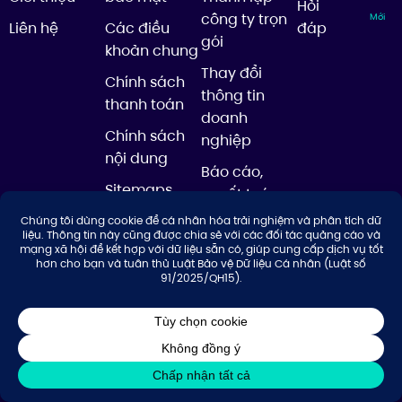
Hỏi
công ty trọn
Mới
Liên hệ
Các điều
đáp
gói
khoản chung
Thay đổi
Chính sách
thông tin
thanh toán
doanh
Chính sách
nghiệp
nội dung
Báo cáo,
Sitemaps
quyết toán
thuế cuối
năm
Kế
toán
thuế
Nổi bật
trọn
gói
Kế