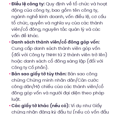
Điều lệ công ty:
Quy định về tổ chức và hoạt
động của công ty, bao gồm tên công ty,
ngành nghề kinh doanh, vốn điều lệ, cơ cấu
tổ chức, quyền và nghĩa vụ của các thành
viên/cổ đông, nguyên tắc quản lý và các
vấn đề khác.
Danh sách thành viên/cổ đông góp vốn:
Cung cấp danh sách thành viên góp vốn
(đối với
từ 2 thành viên trở lên)
Công ty TNHH
hoặc danh sách cổ đông sáng lập (đối với
).
Công ty Cổ phần
Bản sao giấy tờ tùy thân:
Bản sao công
chứng Chứng minh nhân dân/Căn cước
công dân/Hộ chiếu của các thành viên/cổ
đông góp vốn và người đại diện theo pháp
luật.
Các giấy tờ khác (nếu có):
Ví dụ như Giấy
chứng nhận đăng ký đầu tư (nếu có vốn đầu