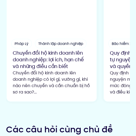
Pháp Lý
Thành lập doanh nghiệp
Bảo hiểm xã 
Chuyển đổi hộ kinh doanh lên
Quy định đ
doanh nghiệp: lợi ích, hạn chế
tự nguyện:
và những điều cần biết
và quyền lợ
Chuyển đổi hộ kinh doanh lên
Quy định đó
doanh nghiệp có lợi gì, vướng gì, khi
nguyện mới 
nào nên chuyển và cần chuẩn bị hồ
mức đóng 22
sơ ra sao?...
và điều kiện
Các câu hỏi cùng chủ đề