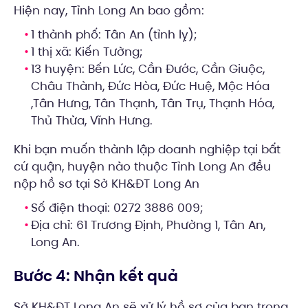
Hiện nay, Tỉnh Long An bao gồm:
1 thành phố: Tân An (tỉnh lỵ);
1 thị xã: Kiến Tường;
13 huyện: Bến Lức, Cần Đước, Cần Giuộc,
Châu Thành, Đức Hòa, Đức Huệ, Mộc Hóa
,Tân Hưng, Tân Thạnh, Tân Trụ, Thạnh Hóa,
Thủ Thừa, Vĩnh Hưng.
Khi bạn muốn thành lập doanh nghiệp tại bất
cứ quận, huyện nào thuộc Tỉnh Long An đều
nộp hồ sơ tại Sở KH&ĐT Long An
Số điện thoại: 0272 3886 009;
Địa chỉ: 61 Trương Định, Phường 1, Tân An,
Long An.
Bước 4: Nhận kết quả
Sở KH&ĐT Long An sẽ xử lý hồ sơ của bạn trong