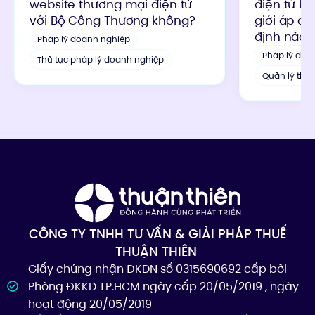
website thương mại điện tử
điện tử b
với Bộ Công Thương không?
giới áp d
định nào?
Pháp lý doanh nghiệp
Pháp lý doa
Thủ tục pháp lý doanh nghiệp
Quản lý thu
CÔNG TY TNHH TƯ VẤN & GIẢI PHÁP THUẾ
THUẬN THIÊN
Giấy chứng nhận ĐKDN số 0315690692 cấp bởi
Phòng ĐKKD TP.HCM ngày cấp 20/05/2019 , ngày
hoạt động 20/05/2019