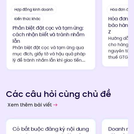
Hợp đồng kinh doanh
Hóa đơn điện
Hóa đơn ch
Kiến thức khác
bảo hành: 
Phân biệt đặt cọc và tạm ứng:
Z
cách nhận biết và tránh nhầm
Hướng dẫn c
lẫn
cho hàng đổ
Phân biệt đặt cọc và tạm ứng qua
nguyên tắc 
mục đích, giấy tờ và hậu quả pháp
thuế GTGT th
lý để tránh nhầm lẫn khi giao tiền....
Các câu hỏi cùng chủ đề
Xem thêm bài viết
Có bắt buộc đăng ký nội dung
Doanh ng