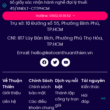
Số giấy xác nhận hành nghề đại lý thuế:
45/XNĐLT-CTTPHCM
Hotline: 0902.91.91.52
Trụ sở: 10 Đường số 55, Phường Bình Phú,
TP.HCM
CN1: 817 Lũy Bán Bích, Phường Phú Thọ Hòa,
TP.HCM
Email:
hello@ketoanthuanthien.vn
Về Thuận
Chính Sách
Dịch vụ nổi
Tài nguyên
Thiên
bật
Chính sách
Kiến thức
Giới thiệu
bảo mật
Thành lập
Hỏi
công ty trọn
Mới
Liên hệ
Các điều
đáp
gói
khoản chung