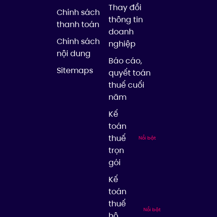
Thay đổi
Chính sách
thông tin
thanh toán
doanh
Chính sách
nghiệp
nội dung
Báo cáo,
Sitemaps
quyết toán
thuế cuối
năm
Kế
toán
thuế
Nổi bật
trọn
gói
Kế
toán
thuế
Nổi bật
hộ