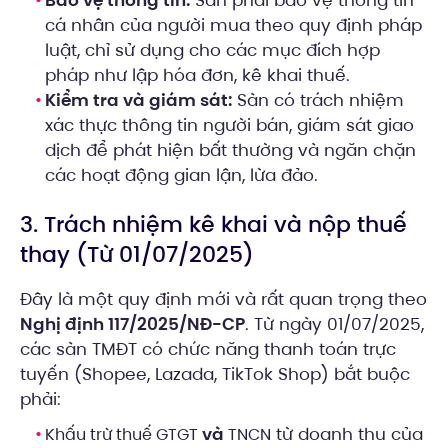
Bảo vệ thông tin:
Sàn phải bảo vệ thông tin
cá nhân của người mua theo quy định pháp
luật, chỉ sử dụng cho các mục đích hợp
pháp như lập hóa đơn, kê khai thuế.
Kiểm tra và giám sát:
Sàn có trách nhiệm
xác thực thông tin người bán, giám sát giao
dịch để phát hiện bất thường và ngăn chặn
các hoạt động gian lận, lừa đảo.
3. Trách nhiệm kê khai và nộp thuế
thay (Từ 01/07/2025)
Đây là một quy định mới và rất quan trọng theo
Nghị định 117/2025/NĐ-CP
. Từ ngày 01/07/2025,
các sàn TMĐT có chức năng thanh toán trực
tuyến (Shopee, Lazada, TikTok Shop) bắt buộc
phải:
và
từ doanh thu của
Khấu trừ thuế GTGT
TNCN