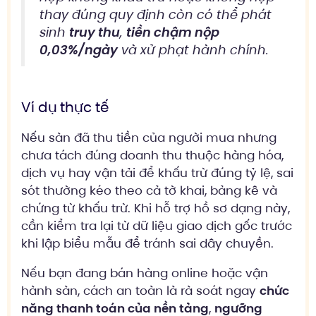
thay đúng quy định còn có thể phát
sinh
truy thu
,
tiền chậm nộp
0,03%/ngày
và xử phạt hành chính.
Ví dụ thực tế
Nếu sàn đã thu tiền của người mua nhưng
chưa tách đúng doanh thu thuộc hàng hóa,
dịch vụ hay vận tải để khấu trừ đúng tỷ lệ, sai
sót thường kéo theo cả tờ khai, bảng kê và
chứng từ khấu trừ. Khi hỗ trợ hồ sơ dạng này,
cần kiểm tra lại từ dữ liệu giao dịch gốc trước
khi lập biểu mẫu để tránh sai dây chuyền.
Nếu bạn đang bán hàng online hoặc vận
hành sàn, cách an toàn là rà soát ngay
chức
năng thanh toán của nền tảng
,
ngưỡng