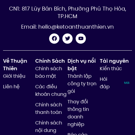
CN1: 817 Lũy Bán Bích, Phường Phú Thọ Hòa,
TP.HCM
Email:
hello@ketoanthuanthien.vn
Về Thuận
Chính Sách
Dịch vụ nổi
Tài nguyên
Thiên
bật
Chính sách
Kiến thức
Giới thiệu
bảo mật
Thành lập
Hỏi
công ty trọn
Mới
Liên hệ
Các điều
đáp
gói
khoản chung
Thay đổi
Chính sách
thông tin
thanh toán
doanh
Chính sách
nghiệp
nội dung
Báo cáo,