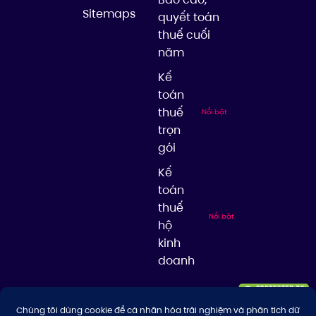
Sitemaps
quyết toán
thuế cuối
năm
Kế
toán
thuế
Nổi bật
trọn
gói
Kế
toán
thuế
Nổi bật
hộ
kinh
doanh