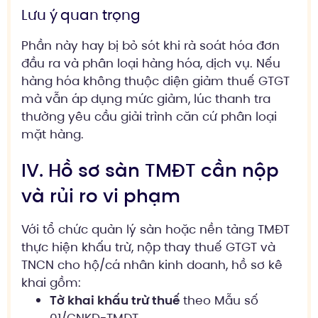
Lưu ý quan trọng
Phần này hay bị bỏ sót khi rà soát hóa đơn
đầu ra và phân loại hàng hóa, dịch vụ. Nếu
hàng hóa không thuộc diện giảm thuế GTGT
mà vẫn áp dụng mức giảm, lúc thanh tra
thường yêu cầu giải trình căn cứ phân loại
mặt hàng.
IV. Hồ sơ sàn TMĐT cần nộp
và rủi ro vi phạm
Với tổ chức quản lý sàn hoặc nền tảng TMĐT
thực hiện khấu trừ, nộp thay thuế GTGT và
TNCN cho hộ/cá nhân kinh doanh, hồ sơ kê
khai gồm:
Tờ khai khấu trừ thuế
theo Mẫu số
01/CNKD-TMĐT