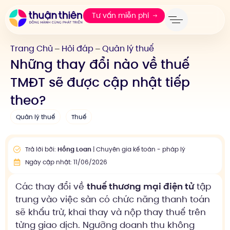
Tư vấn miễn phí
Trang Chủ
Hỏi đáp
Quản lý thuế
—
—
Những thay đổi nào về thuế
TMĐT sẽ được cập nhật tiếp
theo?
Quản lý thuế
Thuế
Trả lời bởi:
Hồng Loan
| Chuyên gia kế toán - pháp lý
Ngày cập nhật: 11/06/2026
Các thay đổi về
thuế thương mại điện tử
tập
trung vào việc sàn có chức năng thanh toán
sẽ khấu trừ, khai thay và nộp thay thuế trên
từng giao dịch. Ngưỡng doanh thu không