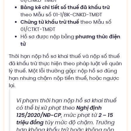
Bảng kê chi tiết số thuế đã khấu trừ
theo Mẫu số 01-1/BK-CNKD-TMĐT
Chứng từ khấu trừ thuế
theo Mẫu số
01/CTKT-TMĐT
Hồ sơ được nộp bằng
phương thức điện
tử
Thời hạn nộp hồ sơ khai thuế và nộp số thuế
đã khấu trừ thực hiện theo pháp luật về quản
lý thuế. Một lỗi thường gặp: nộp hồ sơ đúng
hạn nhưng chậm nộp tiền thuế, hoặc ngược
lại.
Vi phạm thời hạn nộp hồ sơ khai thuế
có thể bị xử phạt theo
Nghị định
125/2020/NĐ-CP
, mức phạt từ
2 – 15
triệu đồng
tùy mức độ chậm. Trường
hợp không khấu trừ hoặc không nộp