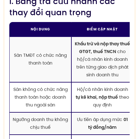
I. Bảng tra cứu nhanh các
thay đổi quan trọng
NỘI DUNG
ĐIỂM CẬP NHẬT
Khấu trừ và nộp thay thuế
GTGT, thuế TNCN
cho
Sàn TMĐT có chức năng
hộ/cá nhân kinh doanh
thanh toán
trên từng giao dịch phát
sinh doanh thu
Sàn không có chức năng
Hộ/cá nhân kinh doanh
thanh toán hoặc doanh
tự kê khai, nộp thuế
theo
thu ngoài sàn
quy định
Ngưỡng doanh thu không
Ưu tiên áp dụng mức
01
chịu thuế
tỷ đồng/năm