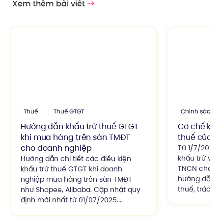
Xem thêm bài viết
Thuế
Thuế GTGT
Chính sách t
Hướng dẫn khấu trừ thuế GTGT
Cơ chế khấ
khi mua hàng trên sàn TMĐT
thuế của 
cho doanh nghiệp
Từ 1/7/2025
khấu trừ và
Hướng dẫn chi tiết các điều kiện
TNCN cho ng
khấu trừ thuế GTGT khi doanh
hướng dẫn c
nghiệp mua hàng trên sàn TMĐT
thuế, trách 
như Shopee, Alibaba. Cập nhật quy
định mới nhất từ 01/07/2025....