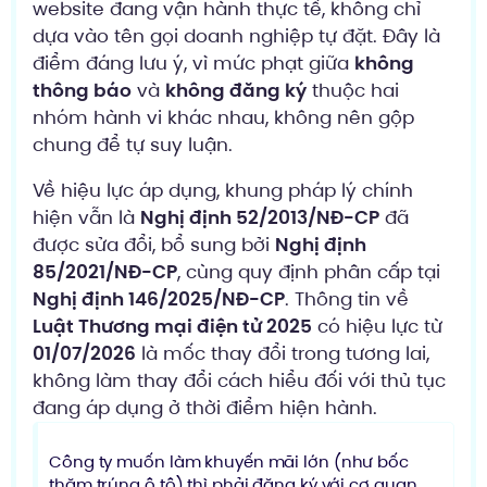
website đang vận hành thực tế, không chỉ
dựa vào tên gọi doanh nghiệp tự đặt. Đây là
điểm đáng lưu ý, vì mức phạt giữa
không
thông báo
và
không đăng ký
thuộc hai
nhóm hành vi khác nhau, không nên gộp
chung để tự suy luận.
Về hiệu lực áp dụng, khung pháp lý chính
hiện vẫn là
Nghị định 52/2013/NĐ-CP
đã
được sửa đổi, bổ sung bởi
Nghị định
85/2021/NĐ-CP
, cùng quy định phân cấp tại
Nghị định 146/2025/NĐ-CP
. Thông tin về
Luật Thương mại điện tử 2025
có hiệu lực từ
01/07/2026
là mốc thay đổi trong tương lai,
không làm thay đổi cách hiểu đối với thủ tục
đang áp dụng ở thời điểm hiện hành.
Công ty muốn làm khuyến mãi lớn (như bốc
thăm trúng ô tô) thì phải đăng ký với cơ quan