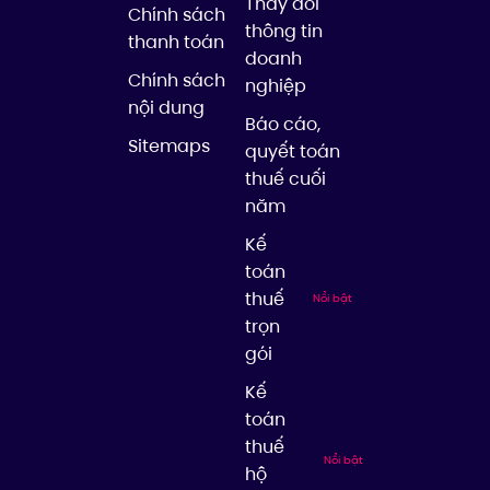
Thay đổi
Chính sách
thông tin
thanh toán
doanh
Chính sách
nghiệp
nội dung
Báo cáo,
Sitemaps
quyết toán
thuế cuối
năm
Kế
toán
thuế
Nổi bật
trọn
gói
Kế
toán
thuế
Nổi bật
hộ