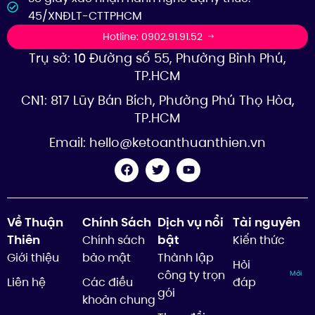
45/XNĐLT-CTTPHCM
Hotline: 0902.91.91.52
Trụ sở: 10 Đường số 55, Phường Bình Phú,
TP.HCM
CN1: 817 Lũy Bán Bích, Phường Phú Thọ Hòa,
TP.HCM
Email:
hello@ketoanthuanthien.vn
Về Thuận
Chính Sách
Dịch vụ nổi
Tài nguyên
Thiên
bật
Chính sách
Kiến thức
Giới thiệu
bảo mật
Thành lập
Hỏi
công ty trọn
Mới
Liên hệ
Các điều
đáp
gói
khoản chung