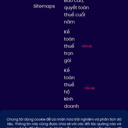
Báo cáo,
Sitemaps
quyết toán
thuế cuối
năm
Kế
toán
thuế
Nổi bật
trọn
gói
Kế
toán
thuế
Nổi bật
hộ
kinh
doanh