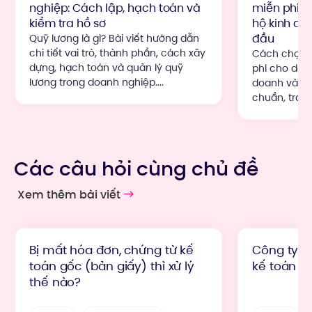
nghiệp: Cách lập, hạch toán và
miễn phí c
kiểm tra hồ sơ
hộ kinh do
đầu
Quỹ lương là gì? Bài viết hướng dẫn
chi tiết vai trò, thành phần, cách xây
Cách chọn 
dựng, hạch toán và quản lý quỹ
phí cho doa
lương trong doanh nghiệp....
doanh và ng
chuẩn, tránh r
Các câu hỏi cùng chủ đề
Xem thêm bài viết
Bị mất hóa đơn, chứng từ kế
Công ty ph
toán gốc (bản giấy) thì xử lý
kế toán t
thế nào?