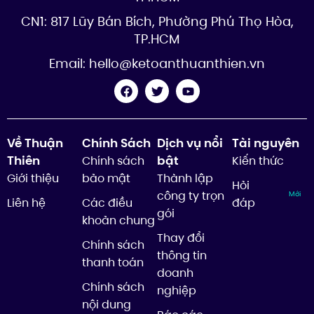
CN1: 817 Lũy Bán Bích, Phường Phú Thọ Hòa,
TP.HCM
Email:
hello@ketoanthuanthien.vn
Về Thuận
Chính Sách
Dịch vụ nổi
Tài nguyên
Thiên
bật
Chính sách
Kiến thức
Giới thiệu
bảo mật
Thành lập
Hỏi
công ty trọn
Mới
Liên hệ
Các điều
đáp
gói
khoản chung
Thay đổi
Chính sách
thông tin
thanh toán
doanh
Chính sách
nghiệp
nội dung