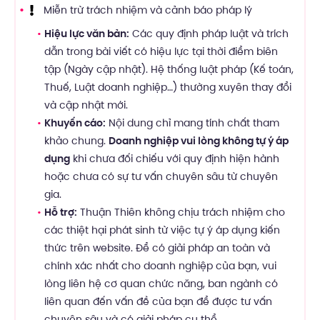
Miễn trừ trách nhiệm và cảnh báo pháp lý
Hiệu lực văn bản:
Các quy định pháp luật và trích
dẫn trong bài viết có hiệu lực tại thời điểm biên
tập (Ngày cập nhật). Hệ thống luật pháp (Kế toán,
Thuế, Luật doanh nghiệp…) thường xuyên thay đổi
và cập nhật mới.
Khuyến cáo:
Nội dung chỉ mang tính chất tham
khảo chung.
Doanh nghiệp vui lòng không tự ý áp
dụng
khi chưa đối chiếu với quy định hiện hành
hoặc chưa có sự tư vấn chuyên sâu từ chuyên
gia.
Hỗ trợ:
Thuận Thiên không chịu trách nhiệm cho
các thiệt hại phát sinh từ việc tự ý áp dụng kiến
thức trên website. Để có giải pháp an toàn và
chính xác nhất cho doanh nghiệp của bạn, vui
lòng liên hệ cơ quan chức năng, ban ngành có
liên quan đến vấn đề của bạn để được tư vấn
chuyên sâu và có giải pháp cụ thể.