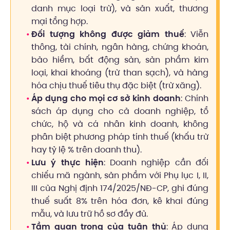
danh mục loại trừ), và sản xuất, thương
mại tổng hợp.
Đối tượng không được giảm thuế
: Viễn
thông, tài chính, ngân hàng, chứng khoán,
bảo hiểm, bất động sản, sản phẩm kim
loại, khai khoáng (trừ than sạch), và hàng
hóa chịu thuế tiêu thụ đặc biệt (trừ xăng).
Áp dụng cho mọi cơ sở kinh doanh
: Chính
sách áp dụng cho cả doanh nghiệp, tổ
chức, hộ và cá nhân kinh doanh, không
phân biệt phương pháp tính thuế (khấu trừ
hay tỷ lệ % trên doanh thu).
Lưu ý thực hiện
: Doanh nghiệp cần đối
chiếu mã ngành, sản phẩm với Phụ lục I, II,
III của Nghị định 174/2025/NĐ-CP, ghi đúng
thuế suất 8% trên hóa đơn, kê khai đúng
mẫu, và lưu trữ hồ sơ đầy đủ.
Tầm quan trọng của tuân thủ
: Áp dụng