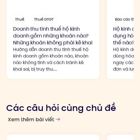
Thuế
Thuế GTGT
Báo cáo thuế
Doanh thu tính thuế hộ kinh
Hộ kinh do
doanh gồm những khoản nào?
dụng hóa đ
Những khoản không phải kê khai
thế nào?
Hướng dẫn doanh thu tính thuế hộ
Hộ kinh doan
kinh doanh gồm khoản nào, khoản
dùng hóa đơ
nào không tính và cách tránh kê
ngay cách đ
khai sai, bị truy thu....
đơn và lưu ý p
Các câu hỏi cùng chủ đề
Xem thêm bài viết