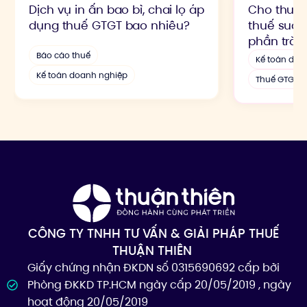
Dịch vụ in ấn bao bì, chai lọ áp
Cho thuê 
dụng thuế GTGT bao nhiêu?
thuế suất
phần tră
Báo cáo thuế
Kế toán doa
Kế toán doanh nghiệp
Thuế GTGT
CÔNG TY TNHH TƯ VẤN & GIẢI PHÁP THUẾ
THUẬN THIÊN
Giấy chứng nhận ĐKDN số 0315690692 cấp bởi
Phòng ĐKKD TP.HCM ngày cấp 20/05/2019 , ngày
hoạt động 20/05/2019