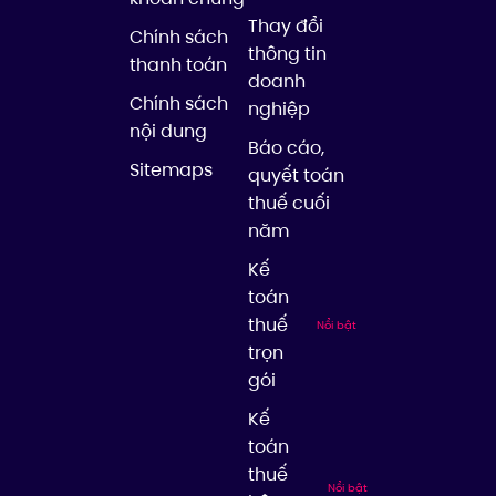
Thay đổi
Chính sách
thông tin
thanh toán
doanh
Chính sách
nghiệp
nội dung
Báo cáo,
Sitemaps
quyết toán
thuế cuối
năm
Kế
toán
thuế
Nổi bật
trọn
gói
Kế
toán
thuế
Nổi bật