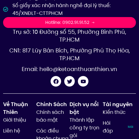
Số giấy xác nhận hành nghề đại lý thuế:
45/XNĐLT-CTTPHCM
Hotline: 0902.91.91.52
Trụ sở: 10 Đường số 55, Phường Bình Phú,
TP.HCM
CN1: 817 Lũy Bán Bích, Phường Phú Thọ Hòa,
TP.HCM
Email:
hello@ketoanthuanthien.vn
Về Thuận
Chính Sách
Dịch vụ nổi
Tài nguyên
Thiên
bật
Chính sách
Kiến thức
Giới thiệu
bảo mật
Thành lập
Hỏi
công ty trọn
Mới
Liên hệ
Các điều
đáp
gói
khoản chung