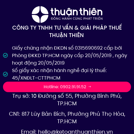
CÔNG TY TNHH TƯ VẤN & GIẢI PHÁP THUẾ
THUẬN THIÊN
Giấy chứng nhận ĐKDN số 0315690692 cấp bởi
Phòng ĐKKD TP.HCM ngày cấp 20/05/2019 , ngày
hoạt động 20/05/2019
Số giấy xác nhận hành nghề đại lý thuế:
45/XNĐLT-CTTPHCM
Hotline: 0902.91.91.52
Trụ sở: 10 Đường số 55, Phường Bình Phú,
TP.HCM
CN1: 817 Lũy Bán Bích, Phường Phú Thọ Hòa,
TP.HCM
Email:
hello@ketoanthuanthien.vn