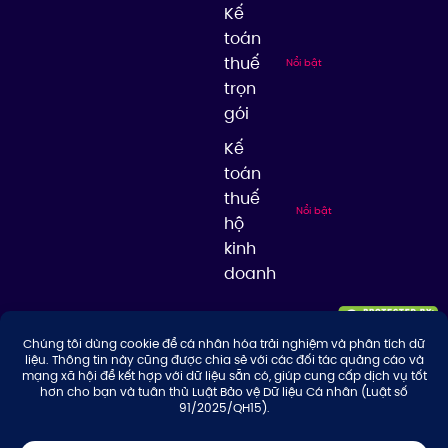
Kế
toán
thuế
Nổi bật
trọn
gói
Kế
toán
thuế
Nổi bật
hộ
kinh
doanh
© 2026 Công ty TNHH Tư Vấn & Giải Pháp Thuế Thuận Thiên, giữ bản
quyền nội dung trên website này.