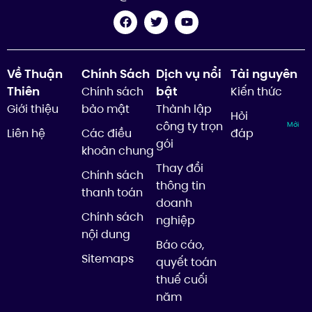
Về Thuận
Chính Sách
Dịch vụ nổi
Tài nguyên
Thiên
bật
Chính sách
Kiến thức
Giới thiệu
bảo mật
Thành lập
Hỏi
công ty trọn
Mới
Liên hệ
Các điều
đáp
gói
khoản chung
Thay đổi
Chính sách
thông tin
thanh toán
doanh
Chính sách
nghiệp
nội dung
Báo cáo,
Sitemaps
quyết toán
thuế cuối
năm