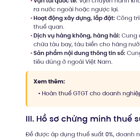
Vận tải quốc tế:
Vận chuyển hành khác
ra nước ngoài hoặc ngược lại.
Hoạt động xây dựng, lắp đặt:
Công trì
thuế quan.
Dịch vụ hàng không, hàng hải:
Cung c
chữa tàu bay, tàu biển cho hãng nước
Sản phẩm nội dung thông tin số:
Cung
tiêu dùng ở ngoài Việt Nam.
Xem thêm:
• Hoàn thuế GTGT cho doanh nghiệp
III. Hồ sơ chứng minh thuế 
Để được áp dụng thuế suất 0%, doanh n