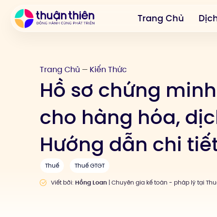
Trang Chủ
Dịc
Trang Chủ
Kiến Thức
—
Hồ sơ chứng minh
cho hàng hóa, dịc
Hướng dẫn chi tiế
Thuế
Thuế GTGT
Viết bởi:
Hồng Loan
| Chuyên gia kế toán - pháp lý tại Th