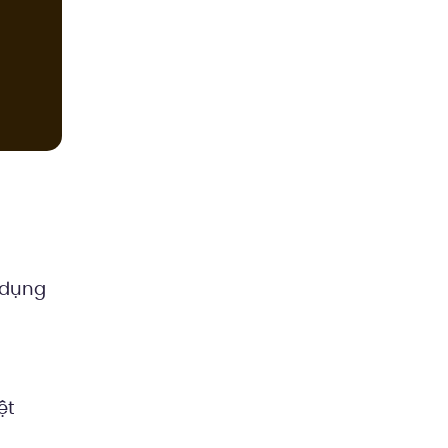
 dụng
ệt