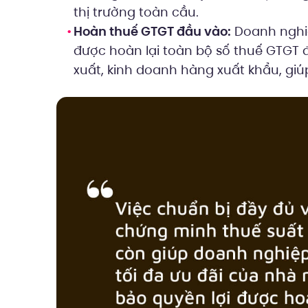
thị trường toàn cầu.
Hoàn thuế GTGT đầu vào:
Doanh nghiệ
được hoàn lại toàn bộ số thuế GTGT đ
xuất, kinh doanh hàng xuất khẩu, giúp