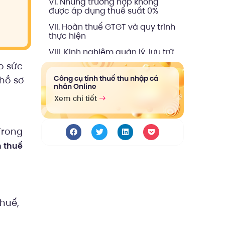
VI. Những trường hợp không
được áp dụng thuế suất 0%
VII. Hoàn thuế GTGT và quy trình
thực hiện
VIII. Kinh nghiệm quản lý, lưu trữ
hồ sơ và các lỗi cần tránh
o sức
IX. Tóm tắt hồ sơ chứng minh
Công cụ tính thuế thu nhập cá
 hồ sơ
thuế suất 0% cho hàng hóa,
nhân Online
dịch vụ xuất khẩu: Hướng dẫn
Xem chi tiết
chi tiết nhất 2025
Trong
 thuế
thuế,