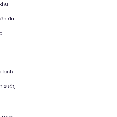
 khu
hân đã
c
i lãnh
n xuất,