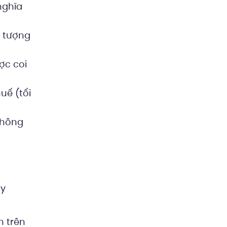
nghĩa
i tượng
ợc coi
uế (tối
không
ày
n trên