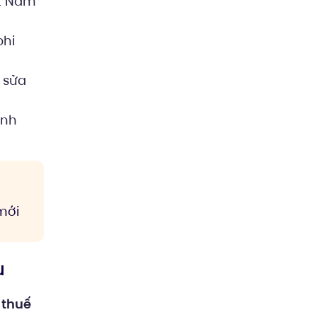
ệt Nam
phi
 sửa
inh
mới
u
 thuế