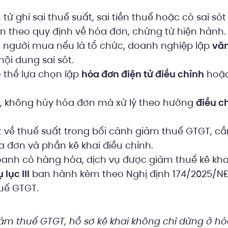
ử ghi sai thuế suất, sai tiền thuế hoặc có sai sót
iện theo quy định về hóa đơn, chứng từ hiện hành.
 người mua nếu là tổ chức, doanh nghiệp lập
văn
nội dung sai sót.
 thể lựa chọn lập
hóa đơn điện tử điều chỉnh
hoặ
, không hủy hóa đơn mà xử lý theo hướng
điều c
ót về thuế suất trong bối cảnh giảm thuế GTGT, cầ
a đơn và phần kê khai điều chỉnh.
oanh có hàng hóa, dịch vụ được giảm thuế kê khai
lục III
ban hành kèm theo Nghị định 174/2025/N
huế GTGT.
ảm thuế GTGT, hồ sơ kê khai không chỉ dừng ở hó