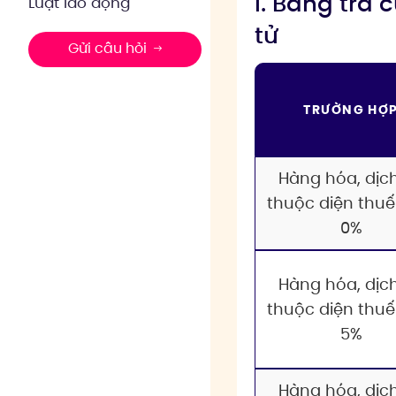
I. Bảng tra
Luật lao động
tử
Gửi câu hỏi
TRƯỜNG HỢ
Hàng hóa, dịc
thuộc diện thuế
0%
Hàng hóa, dịc
thuộc diện thuế
5%
Hàng hóa, dịc