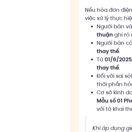
Nếu hóa đơn điện t
việc xử lý thực h
Người bán và
thuận
ghi rõ 
Người bán có
thay thế
.
Từ
01/6/2025
thay thế
.
Đối với sai s
thời phần hó
Cơ sở kinh d
Mẫu số 01 Phụ 
với tờ khai t
Khi áp dụng gi