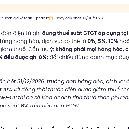
Chuyên gia kế toán - pháp lý
Ngày cập nhật: 16/06/2026
 đơn điện tử ghi
đúng thuế suất GTGT áp dụng tại
từng hàng hóa, dịch vụ: có thể là
0%
,
5%
,
10%
ho
giảm thuế. Cần lưu ý:
không phải mọi hàng hóa, d
0% đều được ghi 8%
; đối chiếu đúng danh mục đư
ến hết 31/12/2026, trường hợp hàng hóa, dịch vụ
 10% và đồng thời thuộc diện được giảm thuế th
NĐ-CP thì cơ sở kinh doanh tính thuế theo phươ
huế suất
8%
trên hóa đơn GTGT.