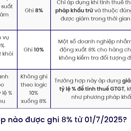
Chỉ áp dụng khi tính thuế t
 suất
Ghi
8%
pháp khấu trừ
và thuộc đún
iảm
được giảm trong thời gian
h vụ
Một số doanh nghiệp nhầm 
0%
Ghi
10%
động xuất 8% cho hàng ch
ừ khỏi
không kiểm tra đối tượng 
anh
Không ghi
Trường hợp này áp dụng
gi
eo
theo logic
tỷ lệ % để tính thuế GTGT
, 
 lệ %
10%
như phương pháp khấu
hu
xuống 8%
hợp nào được ghi 8% từ 01/7/2025?