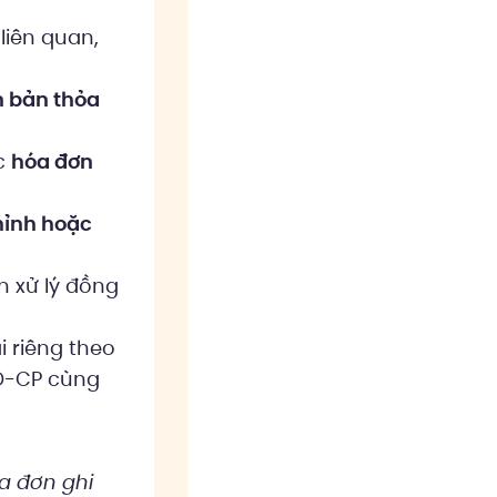
 liên quan,
 bản thỏa
c
hóa đơn
hỉnh hoặc
n xử lý đồng
 riêng theo
Đ-CP cùng
a đơn ghi