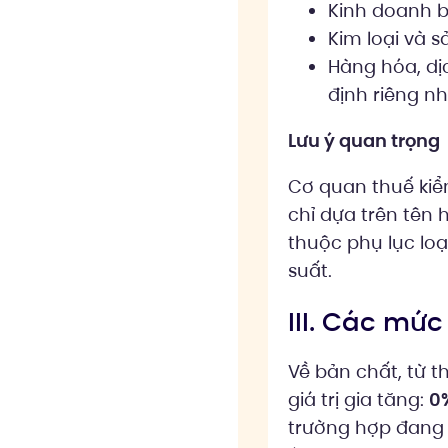
Kinh doanh b
Kim loại và s
Hàng hóa, dịc
định riêng n
Lưu ý quan trọng
Cơ quan thuế kiể
chỉ dựa trên tên
thuộc phụ lục lo
suất.
III. Các mứ
Về bản chất, từ 
giá trị gia tăng:
0
trường hợp đang 