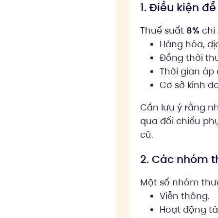
1. Điều kiện để
Thuế suất
8%
chỉ 
Hàng hóa, dị
Đồng thời t
Thời gian á
Cơ sở kinh d
Cần lưu ý rằng n
qua đối chiếu phụ
cũ.
2. Các nhóm th
Một số nhóm thườ
Viễn thông.
Hoạt động tà