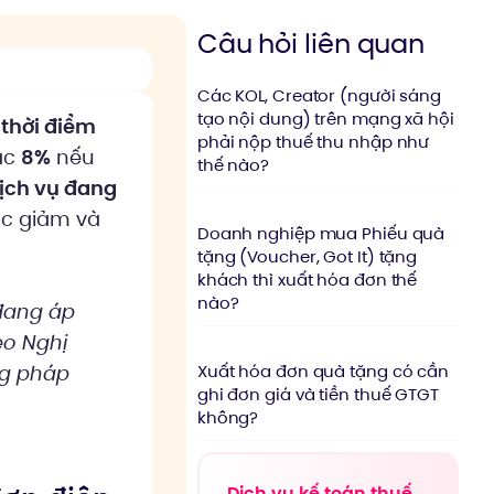
Câu hỏi liên quan
Các KOL, Creator (người sáng
tạo nội dung) trên mạng xã hội
 thời điểm
phải nộp thuế thu nhập như
ặc
8%
nếu
thế nào?
ịch vụ đang
ợc giảm và
Doanh nghiệp mua Phiếu quà
tặng (Voucher, Got It) tặng
khách thì xuất hóa đơn thế
nào?
 đang áp
eo Nghị
Xuất hóa đơn quà tặng có cần
ng pháp
ghi đơn giá và tiền thuế GTGT
không?
Dịch vụ kế toán thuế