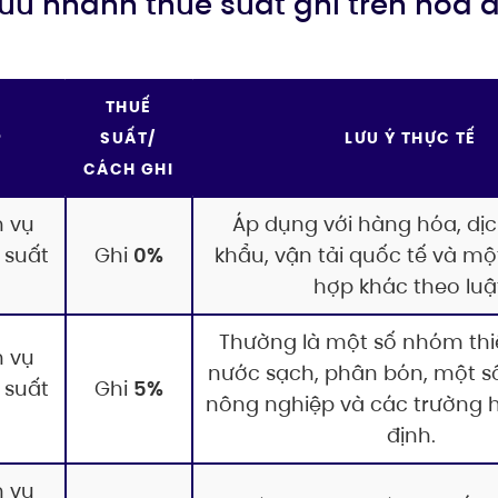
 cứu nhanh thuế suất ghi trên hóa 
THUẾ
P
SUẤT/
LƯU Ý THỰC TẾ
CÁCH GHI
h vụ
Áp dụng với hàng hóa, dịc
 suất
Ghi
0%
khẩu, vận tải quốc tế và mộ
hợp khác theo luậ
Thường là một số nhóm thi
h vụ
nước sạch, phân bón, một 
 suất
Ghi
5%
nông nghiệp và các trường h
định.
h vụ