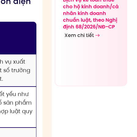
đơn điện
cho hộ kinh doanh/cá
nhân kinh doanh
chuẩn luật, theo Nghị
định 68/2026/NĐ-CP
Xem chi tiết
h vụ xuất
t số trường
t.
ết yếu như
số sản phẩm
ợp luật quy