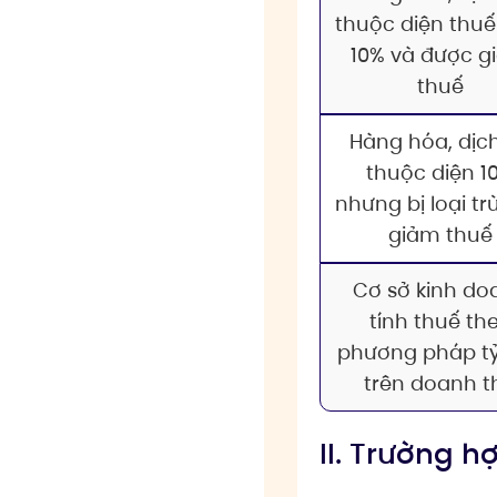
thuộc diện thuế
10% và được g
thuế
Hàng hóa, dịc
thuộc diện 1
nhưng bị loại tr
giảm thuế
Cơ sở kinh do
tính thuế th
phương pháp tỷ
trên doanh t
II. Trường 