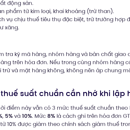
ất động sản.
ản phẩm từ kim loại, khai khoáng (trừ than).
h vụ chịu thuế tiêu thụ đặc biệt, trừ trường hợp
hư xăng.
m tra kỹ mã hàng, nhóm hàng và bản chất giao d
 hàng trên hóa đơn. Nếu trong cùng nhóm hàng 
ại trừ và mặt hàng không, không nên áp chung m
c thuế suất chuẩn cần nhớ khi lập
thời điểm này vẫn có 3 mức thuế suất chuẩn theo
%
,
5%
và
10%
. Mức
8%
là cách ghi trên hóa đơn GT
từ 10% được giảm theo chính sách giảm thuế tron