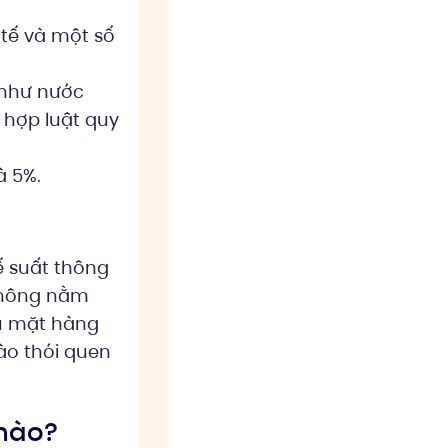
 tế và một số
 như nước
 hợp luật quy
à 5%.
 suất thông
không nằm
ếu mặt hàng
ào thói quen
 nào?