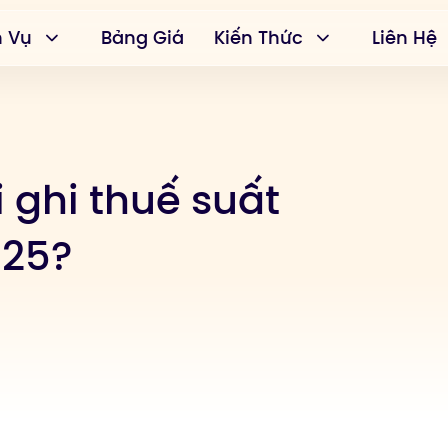
h Vụ
Bảng Giá
Kiến Thức
Liên Hệ
 ghi thuế suất
025?