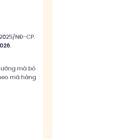
/2025/NĐ-CP.
2026
.
thường mà bỏ
 theo mã hàng