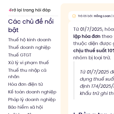
Trở lại trang hỏi đáp
Trả lời bởi:
Hồng Loan
| 
Các chủ đề nổi
bật
Từ 01/7/2025, hóa
lập hóa đơn
theo 
Thuế hộ kinh doanh
thuộc diện được 
Thuế doanh nghiệp
chịu thuế suất 1
Thuế GTGT
nhóm bị loại trừ.
Xử lý vi phạm thuế
Thuế thu nhập cá
Từ 01/7/2025 đ
nhân
dụng thuế suất
Hóa đơn điện tử
định 174/2025/
Kế toán doanh nghiệp
khấu trừ ghi t
Pháp lý doanh nghiệp
Bảo hiểm xã hội