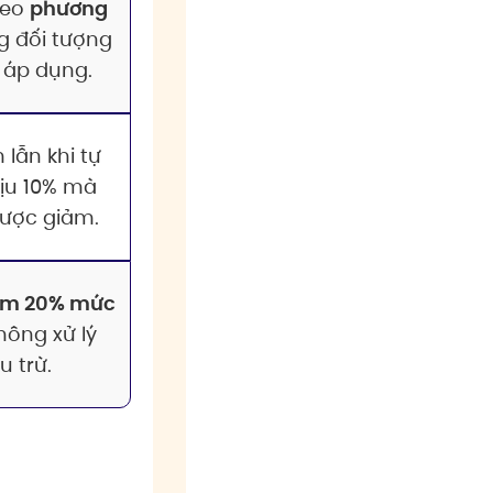
heo
phương
g đối tượng
 áp dụng.
lẫn khi tự
ịu 10% mà
được giảm.
ảm 20% mức
không xử lý
 trừ.