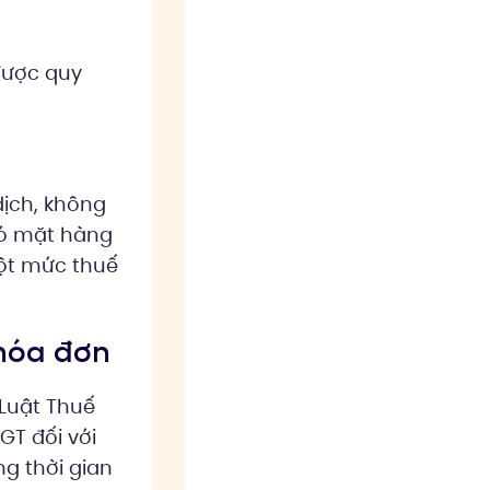
 được quy
ịch, không
có mặt hàng
ột mức thuế
 hóa đơn
 Luật Thuế
GT đối với
g thời gian