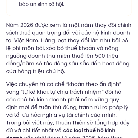
bảo an sinh xã hội.
Năm 2026 được xem là một năm thay đổi
chính
quan trọng đối với các hộ kinh doanh
sách thuế
tại Việt Nam. Hàng loạt thay đổi lớn như bãi bỏ
lệ phí môn bài, xóa bỏ thuế khoán và nâng
ngưỡng doanh thu miễn thuế lên 500 triệu
đồng/năm sẽ tác động sâu sắc đến hoạt động
của hàng triệu chủ hộ.
Việc chuyển từ cơ chế “khoán theo ấn định”
sang “tự kê khai, tự chịu trách nhiệm” đòi hỏi
các chủ hộ kinh doanh phải nắm vững quy
định mới để tuân thủ đúng, tránh rủi ro pháp lý
và tối ưu hóa nghĩa vụ tài chính của mình.
Trong bài viết này,
sẽ tổng hợp đầy
Thuận Thiên
đủ và chi tiết nhất về
các loại thuế hộ kinh
từ năm 2026, kèm theo