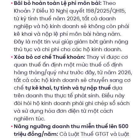
Bãi bỏ hoàn toàn Lệ phí môn bài:
Theo
Khoản 7 Điều 10 Nghị quyết 198/2025/QH15,
từ kỳ tính thuế năm 2026, tất cả doanh
nghiệp và hộ kinh doanh sẽ không còn phải
kê khai và nộp lệ phí môn bài hàng năm.
Đây là một tin vui giúp giảm bớt gánh nặng
thủ tục và chi phí cho các hộ kinh doanh.
Xóa bỏ cơ chế Thuế khoán:
Thay vì được cơ
quan thuế ấn định một mức thuế cố định
hàng tháng/quý như trước đây, từ năm 2026,
tất cả các hộ kinh doanh sẽ chuyển sang cơ
chế
tự kê khai, tự tính và tự nộp thuế
dựa
trên doanh thu thực tế phát sinh. Điều này
đòi hỏi hộ kinh doanh phải ghi chép sổ sách
và sử dụng hóa đơn điện tử một cách
nghiêm túc.
Nâng ngưỡng doanh thu miễn thuế lên 500
triệu đồng/năm:
Cả Luật Thuế GTGT và Luật