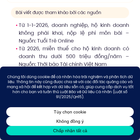
Bài viết được tham khảo bởi các nguồn
Từ 1-1-2026, doanh nghiệp, hộ kinh doanh
không phải khai, nộp lệ phí môn bài –
Nguồn:
Tuổi Trẻ Online
Từ 2026, miễn thuế cho hộ kinh doanh có
doanh thu dưới 500 triệu đồng/năm –
Nguồn:
Thời báo Tài chính Việt Nam
Bỏ thuế khoán, hộ kinh doanh tính thuế thế
nào từ 2026? – Nguồn:
VnExpress
Chủ hộ kinh doanh cá thể tham gia BHXH
bắt buộc từ ngày 01/7/2025 – Nguồn:
Bảo
hiểm xã hội Việt Nam
Miễn trừ trách nhiệm và cảnh báo pháp lý
Hiệu lực văn bản:
Các quy định pháp luật và trích