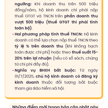
ngưỡng:
Khi doanh thu trên 500 triệu
đồng/năm, hộ kinh doanh chỉ phải nộp
thuế GTGT và TNCN trên
phần doanh thu
vượt 500 triệu (thuế GTGT thì phải tính
toàn bộ)
.
Hai phương pháp tính thuế TNCN:
Hộ kinh
doanh có thể lựa chọn nộp thuế TNCN theo
tỷ lệ % trên doanh thu
(khi không hạch
toán được chi phí) hoặc theo
thuế suất 15-
20% trên lợi nhuận
(nếu có sổ sách, chứng
từ chi phí đầy đủ).
Nghĩa vụ BHXH bắt buộc:
Từ ngày
01/7/2025,
chủ hộ kinh doanh có đăng ký
kinh doanh
thuộc đối tượng bắt buộc
tham gia Bảo hiểm xã hội.
Những điểm mới trong bản cập nhật này