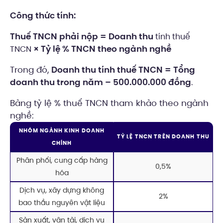
Công thức tính:
Thuế TNCN phải nộp = Doanh thu
tính thuế
× Tỷ lệ % TNCN theo ngành nghề
TNCN
Trong đó,
Doanh thu tính thuế TNCN = Tổng
doanh thu trong năm – 500.000.000 đồng
.
Bảng tỷ lệ % thuế TNCN tham khảo theo ngành
nghề:
NHÓM NGÀNH KINH DOANH
TỶ LỆ TNCN TRÊN DOANH THU
CHÍNH
Phân phối, cung cấp hàng
0,5%
hóa
Dịch vụ, xây dựng không
2%
bao thầu nguyên vật liệu
Sản xuất, vận tải, dịch vụ