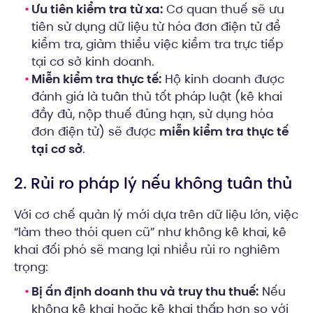
Ưu tiên kiểm tra từ xa:
Cơ quan thuế sẽ ưu
tiên sử dụng dữ liệu từ hóa đơn điện tử để
kiểm tra, giảm thiểu việc kiểm tra trực tiếp
tại cơ sở kinh doanh.
Miễn kiểm tra thực tế:
Hộ kinh doanh được
đánh giá là tuân thủ tốt pháp luật (kê khai
đầy đủ, nộp thuế đúng hạn, sử dụng hóa
đơn điện tử) sẽ được
miễn kiểm tra thực tế
tại cơ sở
.
2. Rủi ro pháp lý nếu không tuân thủ
Với cơ chế quản lý mới dựa trên dữ liệu lớn, việc
“làm theo thói quen cũ” như không kê khai, kê
khai đối phó sẽ mang lại nhiều rủi ro nghiêm
trọng:
Bị ấn định doanh thu và truy thu thuế:
Nếu
không kê khai hoặc kê khai thấp hơn so với