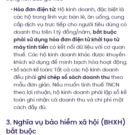
Hóa đơn điện tử:
Hộ kinh doanh, đặc biệt là
các hộ trong lĩnh vực bán lẻ, ăn uống, cung
cấp dịch vụ trực tiếp cho người tiêu dùng có
doanh thu trên 1 tỷ đồng/năm,
bắt buộc
phải sử dụng hóa đơn điện tử khởi tạo từ
máy tính tiền
có kết nối dữ liệu với cơ quan
thuế. Các hộ kinh doanh khác được khuyến
khích sử dụng để minh bạch hóa hoạt động.
:
Tất cả các hộ kinh doanh
Sổ sách kế toán
đều phải
ghi chép sổ sách doanh thu
theo
mẫu đơn giản. Nếu muốn tính thuế TNCN
theo lợi nhuận, hộ kinh doanh phải lập sổ kế
toán ghi nhận cả doanh thu và chi phí một
cách đầy đủ.
3. Nghĩa vụ bảo hiểm xã hội (BHXH)
bắt buộc