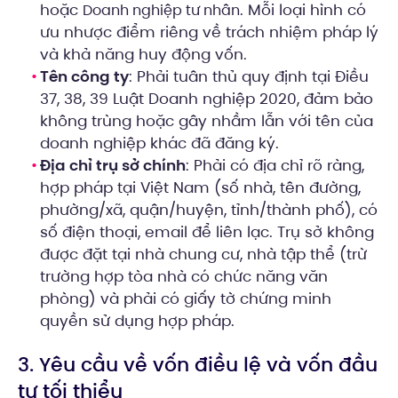
hoặc
. Mỗi loại hình có
Doanh nghiệp tư nhân
ưu nhược điểm riêng về trách nhiệm pháp lý
và khả năng huy động vốn.
Tên công ty
: Phải tuân thủ quy định tại Điều
37, 38, 39 Luật Doanh nghiệp 2020, đảm bảo
không trùng hoặc gây nhầm lẫn với tên của
doanh nghiệp khác đã đăng ký.
Địa chỉ trụ sở chính
: Phải có địa chỉ rõ ràng,
hợp pháp tại Việt Nam (số nhà, tên đường,
phường/xã, quận/huyện, tỉnh/thành phố), có
số điện thoại, email để liên lạc. Trụ sở không
được đặt tại nhà chung cư, nhà tập thể (trừ
trường hợp tòa nhà có chức năng văn
phòng) và phải có giấy tờ chứng minh
quyền sử dụng hợp pháp.
3. Yêu cầu về vốn điều lệ và vốn đầu
tư tối thiểu