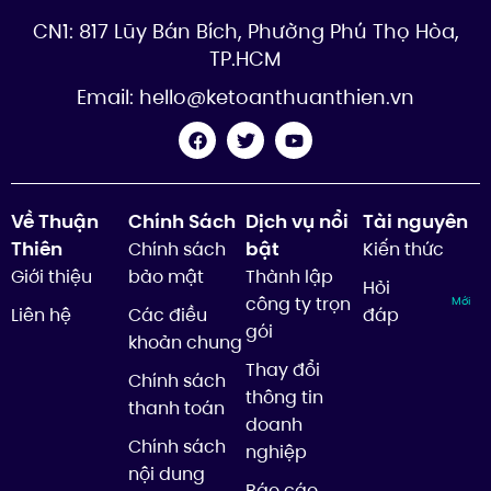
CN1: 817 Lũy Bán Bích, Phường Phú Thọ Hòa,
TP.HCM
Email:
hello@ketoanthuanthien.vn
Về Thuận
Chính Sách
Dịch vụ nổi
Tài nguyên
Thiên
bật
Chính sách
Kiến thức
Giới thiệu
bảo mật
Thành lập
Hỏi
công ty trọn
Mới
Liên hệ
Các điều
đáp
gói
khoản chung
Thay đổi
Chính sách
thông tin
thanh toán
doanh
Chính sách
nghiệp
nội dung
Báo cáo,