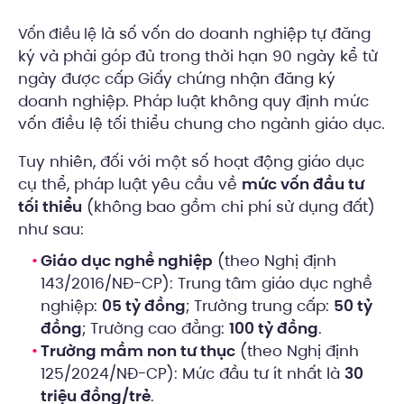
là số vốn do doanh nghiệp tự đăng
Vốn điều lệ
ký và phải góp đủ trong thời hạn 90 ngày kể từ
ngày được cấp Giấy chứng nhận đăng ký
doanh nghiệp. Pháp luật không quy định mức
vốn điều lệ tối thiểu chung cho ngành giáo dục.
Tuy nhiên, đối với một số hoạt động giáo dục
cụ thể, pháp luật yêu cầu về
mức vốn đầu tư
tối thiểu
(không bao gồm chi phí sử dụng đất)
như sau:
Giáo dục nghề nghiệp
(theo Nghị định
143/2016/NĐ-CP): Trung tâm giáo dục nghề
nghiệp:
05 tỷ đồng
; Trường trung cấp:
50 tỷ
đồng
; Trường cao đẳng:
100 tỷ đồng
.
Trường mầm non tư thục
(theo Nghị định
125/2024/NĐ-CP): Mức đầu tư ít nhất là
30
triệu đồng/trẻ
.