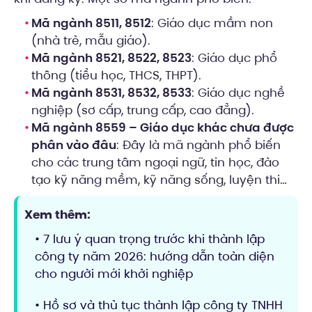
Mã ngành 8511, 8512
: Giáo dục mầm non
(nhà trẻ, mẫu giáo).
Mã ngành 8521, 8522, 8523
: Giáo dục phổ
thông (tiểu học, THCS, THPT).
Mã ngành 8531, 8532, 8533
: Giáo dục nghề
nghiệp (sơ cấp, trung cấp, cao đẳng).
Mã ngành 8559 – Giáo dục khác chưa được
phân vào đâu
: Đây là mã ngành phổ biến
cho các trung tâm ngoại ngữ, tin học, đào
tạo kỹ năng mềm, kỹ năng sống, luyện thi…
Xem thêm:
• 7 lưu ý quan trọng trước khi thành lập
công ty năm 2026: hướng dẫn toàn diện
cho người mới khởi nghiệp
• Hồ sơ và thủ tục thành lập công ty TNHH