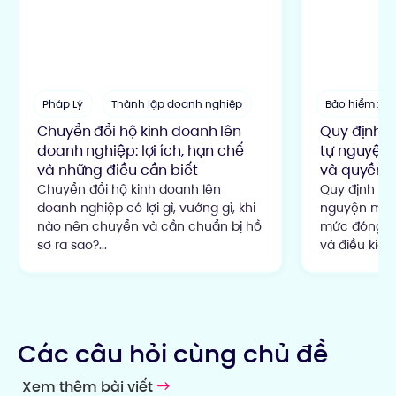
Pháp Lý
Thành lập doanh nghiệp
Bảo hiểm xã 
Chuyển đổi hộ kinh doanh lên
Quy định đ
doanh nghiệp: lợi ích, hạn chế
tự nguyện:
và những điều cần biết
và quyền lợ
Chuyển đổi hộ kinh doanh lên
Quy định đó
doanh nghiệp có lợi gì, vướng gì, khi
nguyện mới 
nào nên chuyển và cần chuẩn bị hồ
mức đóng 22
sơ ra sao?...
và điều kiện
Các câu hỏi cùng chủ đề
Xem thêm bài viết