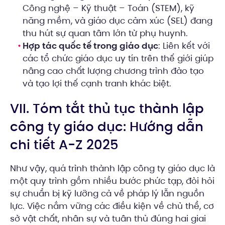
Công nghệ – Kỹ thuật – Toán (STEM), kỹ
năng mềm, và giáo dục cảm xúc (SEL) đang
thu hút sự quan tâm lớn từ phụ huynh.
Hợp tác quốc tế trong giáo dục
: Liên kết với
các tổ chức giáo dục uy tín trên thế giới giúp
nâng cao chất lượng chương trình đào tạo
và tạo lợi thế cạnh tranh khác biệt.
VII. Tóm tắt thủ tục thành lập
công ty giáo dục: Hướng dẫn
chi tiết A-Z 2025
Như vậy, quá trình thành lập công ty giáo dục là
một quy trình gồm nhiều bước phức tạp, đòi hỏi
sự chuẩn bị kỹ lưỡng cả về pháp lý lẫn nguồn
lực. Việc nắm vững các điều kiện về chủ thể, cơ
sở vật chất, nhân sự và tuân thủ đúng hai giai