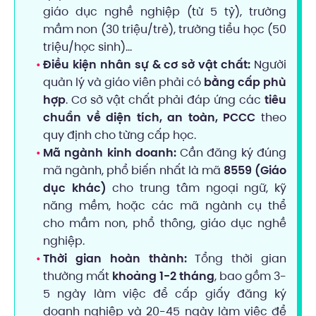
giáo dục nghề nghiệp (từ 5 tỷ), trường
mầm non (30 triệu/trẻ), trường tiểu học (50
triệu/học sinh)…
Điều kiện nhân sự & cơ sở vật chất:
Người
quản lý và giáo viên phải có
bằng cấp phù
hợp
. Cơ sở vật chất phải đáp ứng các
tiêu
chuẩn về diện tích, an toàn, PCCC
theo
quy định cho từng cấp học.
Mã ngành kinh doanh:
Cần đăng ký đúng
mã ngành, phổ biến nhất là mã
8559 (Giáo
dục khác)
cho trung tâm ngoại ngữ, kỹ
năng mềm, hoặc các mã ngành cụ thể
cho mầm non, phổ thông, giáo dục nghề
nghiệp.
Thời gian hoàn thành:
Tổng thời gian
thường mất
khoảng 1-2 tháng
, bao gồm 3-
5 ngày làm việc để cấp giấy đăng ký
doanh nghiệp và 20-45 ngày làm việc để