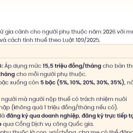
trừ gia cảnh cho người phụ thuộc năm 2026 với 
 và cách tính thuế theo Luật 109/2025.
6:
Áp dụng mức
15,5 triệu đồng/tháng
cho bản t
/tháng
cho mỗi người phụ thuộc.
 bậc xuống còn
5 bậc (5%, 10%, 20%, 30%, 35%)
, n
à người mà người nộp thuế có trách nhiệm nuôi
hập (không quá 1 triệu đồng/tháng nếu có).
 là
đăng ký qua doanh nghiệp
,
đăng ký trực tiếp t
e
qua Cổng Dịch vụ công Quốc gia.
hụ thuộc là con, vợ/chồng, cha mẹ có thể đăn