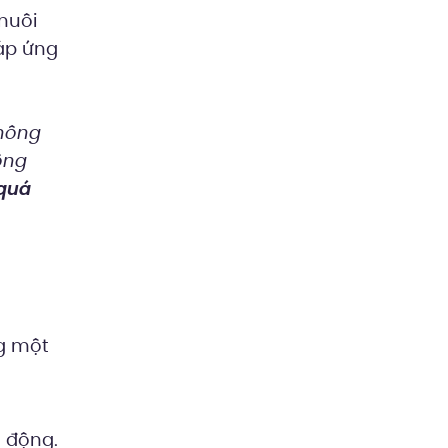
nuôi
áp ứng
không
ông
quá
ng một
o động.