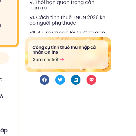
V. Thời hạn quan trọng cần
nắm rõ
VI. Cách tính thuế TNCN 2026 khi
có người phụ thuộc
à
VII. Rủi ro và các lỗi thường gặp
khi đăng ký sai
VIII. Tóm tắt Hướng dẫn đăng ký
Công cụ tính thuế thu nhập cá
nhân Online
giảm trừ gia cảnh cho người
phụ thuộc theo quy định mới
Xem chi tiết
2026
c
đó
ế
n
áp