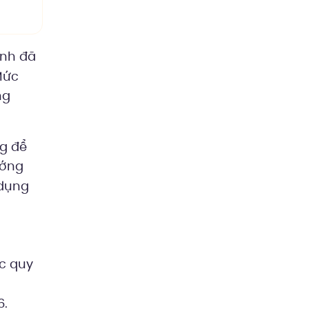
ảnh đã
Mức
ng
ng để
ướng
 dụng
ác quy
6.