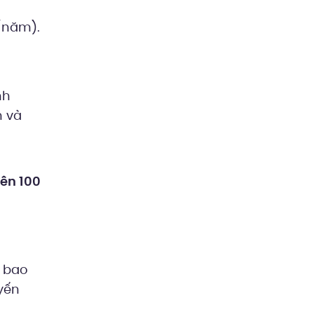
/năm).
nh
h và
rên 100
, bao
yến