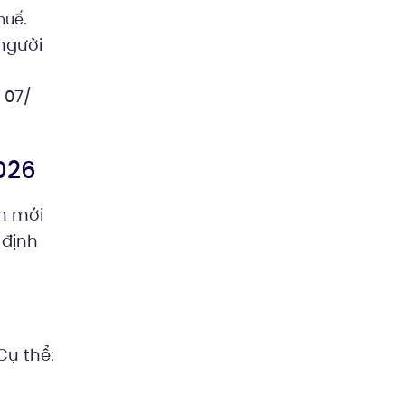
.
thuế
 người
 07/
026
nh mới
 định
Cụ thể: