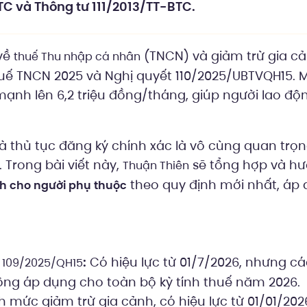
C và Thông tư 111/2013/TT-BTC.
 về
(TNCN) và giảm trừ gia c
thuế Thu nhập cá nhân
huế TNCN 2025 và Nghị quyết 110/2025/UBTVQH15. 
ạnh lên 6,2 triệu đồng/tháng, giúp người lao độ
 và thủ tục đăng ký chính xác là vô cùng quan trọ
. Trong bài viết này,
sẽ tổng hợp và h
Thuận Thiên
theo quy định mới nhất, áp
nh cho người phụ thuộc
:
Có hiệu lực từ 01/7/2026, nhưng c
ố 109/2025/QH15
 công áp dụng cho toàn bộ kỳ tính thuế năm 2026.
 mức giảm trừ gia cảnh, có hiệu lực từ 01/01/202