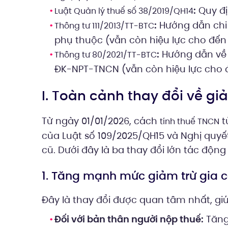
:
Quy đị
Luật Quản lý thuế số 38/2019/QH14
:
Hướng dẫn chi 
Thông tư 111/2013/TT-BTC
phụ thuộc (vẫn còn hiệu lực cho đến 
:
Hướng dẫn về 
Thông tư 80/2021/TT-BTC
ĐK-NPT-TNCN (vẫn còn hiệu lực cho đế
I. Toàn cảnh thay đổi về gi
Từ ngày 01/01/2026, cách
t
tính thuế TNCN
của Luật số 109/2025/QH15 và Nghị quyế
cũ. Dưới đây là ba thay đổi lớn tác động
1. Tăng mạnh mức giảm trừ gia 
Đây là thay đổi được quan tâm nhất, gi
Đối với bản thân người nộp thuế:
Tăng 