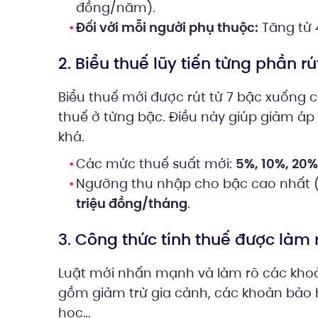
đồng/năm).
Đối với mỗi người phụ thuộc:
Tăng từ 4
2. Biểu thuế lũy tiến từng phần r
Biểu thuế mới được rút từ 7 bậc xuống 
thuế ở từng bậc. Điều này giúp giảm áp
khá.
Các mức thuế suất mới:
5%, 10%, 20%
Ngưỡng thu nhập cho bậc cao nhất (
triệu đồng/tháng
.
3. Công thức tính thuế được làm 
Luật mới nhấn mạnh và làm rõ các khoản
gồm giảm trừ gia cảnh, các khoản bảo 
học…