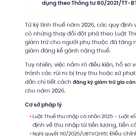
dụng theo Thông tư 80/2021/TT-BT
Từ kỳ tính thuế năm 2026, các quy định
có những thay đổi đột phá theo Luật T
giảm trừ cho người phụ thuộc đã tăng m
giảm đáng kể gánh nặng thuế.
Tuy nhiên, việc nắm rõ điều kiện, hồ sơ
tránh các rủi ro bị truy thu hoặc xử phạt
dẫn chi tiết cách
đăng ký giảm trừ gia cả
cho năm 2026.
Cơ sở pháp lý
Luật Thuế thu nhập cá nhân 2025 – Luật s
định về thu nhập từ tiền lương, tiền
:
Điều chỉnh
Nghị quyết 110/2025/UBTVQH15