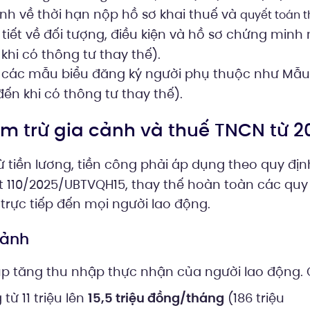
nh về thời hạn nộp hồ sơ khai thuế và
quyết toán 
tiết về đối tượng, điều kiện và hồ sơ chứng minh
khi có thông tư thay thế).
các mẫu biểu đăng ký người phụ thuộc như Mẫu
n khi có thông tư thay thế).
ảm trừ gia cảnh và thuế TNCN từ 2
ừ tiền lương, tiền công phải áp dụng theo quy đị
t 110/2025/UBTVQH15, thay thế hoàn toàn các quy
 trực tiếp đến mọi người lao động.
cảnh
úp tăng thu nhập thực nhận của người lao động. 
từ 11 triệu lên
15,5 triệu đồng/tháng
(186 triệu