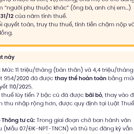
óm “người phụ thuộc khác” (ông bà, anh chị em…)
31/12
của năm tính thuế.
i quyết toán, truy thu thuế, tính tiền chậm nộp v
đồng.
t này
:
Mức 11 triệu/tháng (bản thân) và 4,4 triệu/tháng
ết 954/2020 đã được
thay thế hoàn toàn
bằng mứ
ết 110/2025.
 thuế lũy tiến 7 bậc cũ đã được
bãi bỏ
, thay vào 
 thu nhập rộng hơn, được quy định tại Luật Thu
 Thông tư cũ:
Trong giai đoạn chờ ban hành văn
u (Mẫu 07/ĐK-NPT-TNCN) và thủ tục đăng ký vẫ