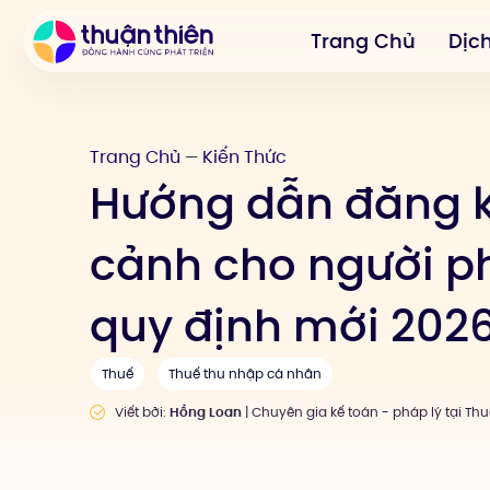
Trang Chủ
Dịc
Trang Chủ
Kiến Thức
—
Hướng dẫn đăng k
cảnh cho người p
quy định mới 202
Thuế
Thuế thu nhập cá nhân
Viết bởi:
Hồng Loan
| Chuyên gia kế toán - pháp lý tại Th