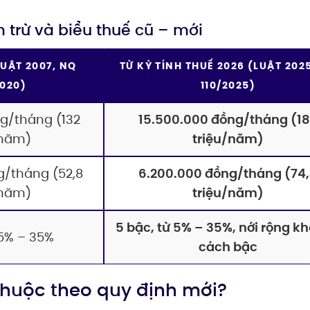
trừ và biểu thuế cũ – mới
UẬT 2007, NQ
TỪ KỲ TÍNH THUẾ 2026 (LUẬT 202
020)
110/2025)
ng/tháng (132
15.500.000 đồng/tháng (1
/năm)
triệu/năm)
g/tháng (52,8
6.200.000 đồng/tháng (74
/năm)
triệu/năm)
5 bậc, từ 5% – 35%, nới rộng k
 5% – 35%
cách bậc
ụ thuộc theo quy định mới?