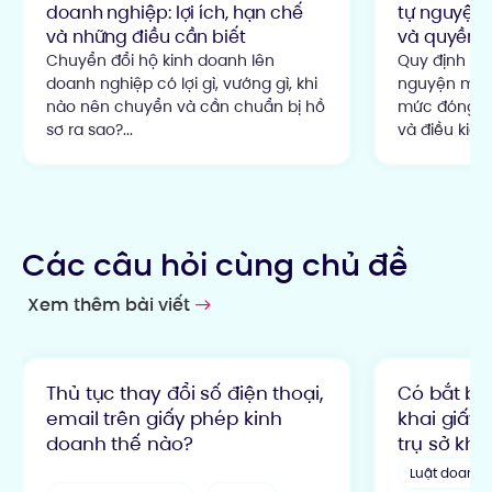
doanh nghiệp: lợi ích, hạn chế
tự nguyện:
và những điều cần biết
và quyền lợ
Chuyển đổi hộ kinh doanh lên
Quy định đó
doanh nghiệp có lợi gì, vướng gì, khi
nguyện mới 
nào nên chuyển và cần chuẩn bị hồ
mức đóng 22
sơ ra sao?...
và điều kiện
Các câu hỏi cùng chủ đề
Xem thêm bài viết
Thủ tục thay đổi số điện thoại,
Có bắt bu
email trên giấy phép kinh
khai giấy 
doanh thế nào?
trụ sở kh
Luật doanh 