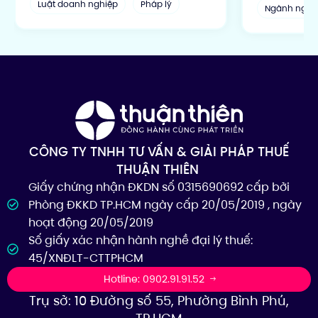
Luật doanh nghiệp
Pháp lý
Ngành nghề
CÔNG TY TNHH TƯ VẤN & GIẢI PHÁP THUẾ
THUẬN THIÊN
Giấy chứng nhận ĐKDN số 0315690692 cấp bởi
Phòng ĐKKD TP.HCM ngày cấp 20/05/2019 , ngày
hoạt động 20/05/2019
Số giấy xác nhận hành nghề đại lý thuế:
45/XNĐLT-CTTPHCM
Hotline: 0902.91.91.52
Trụ sở: 10 Đường số 55, Phường Bình Phú,