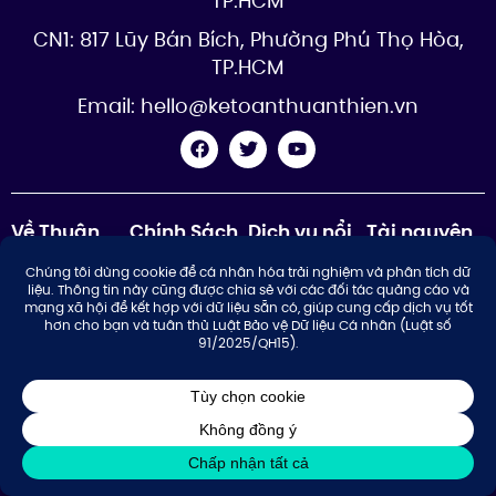
TP.HCM
CN1: 817 Lũy Bán Bích, Phường Phú Thọ Hòa,
TP.HCM
Email:
hello@ketoanthuanthien.vn
Về Thuận
Chính Sách
Dịch vụ nổi
Tài nguyên
Thiên
bật
Chính sách
Kiến thức
Giới thiệu
bảo mật
Thành lập
Hỏi
công ty trọn
Mới
Liên hệ
Các điều
đáp
gói
khoản chung
Thay đổi
Chính sách
thông tin
thanh toán
doanh
Chính sách
nghiệp
nội dung