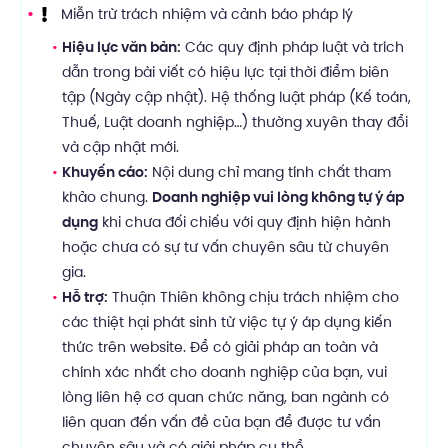
Miễn trừ trách nhiệm và cảnh báo pháp lý
Hiệu lực văn bản:
Các quy định pháp luật và trích
dẫn trong bài viết có hiệu lực tại thời điểm biên
tập (Ngày cập nhật). Hệ thống luật pháp (Kế toán,
Thuế, Luật doanh nghiệp…) thường xuyên thay đổi
và cập nhật mới.
Khuyến cáo:
Nội dung chỉ mang tính chất tham
khảo chung.
Doanh nghiệp vui lòng không tự ý áp
dụng
khi chưa đối chiếu với quy định hiện hành
hoặc chưa có sự tư vấn chuyên sâu từ chuyên
gia.
Hỗ trợ:
Thuận Thiên không chịu trách nhiệm cho
các thiệt hại phát sinh từ việc tự ý áp dụng kiến
thức trên website. Để có giải pháp an toàn và
chính xác nhất cho doanh nghiệp của bạn, vui
lòng liên hệ cơ quan chức năng, ban ngành có
liên quan đến vấn đề của bạn để được tư vấn
chuyên sâu và có giải pháp cụ thể.