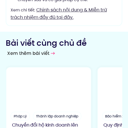
Chính sách nội dung & Miễn trừ
Xem chi tiết:
trách nhiệm đầy đủ tại đây.
Bài viết cùng chủ đề
Xem thêm bài viết
Pháp Lý
Thành lập doanh nghiệp
Bảo hiểm xã 
Chuyển đổi hộ kinh doanh lên
Quy định đ