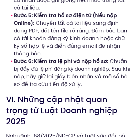
cả tài liệu.
Bước 5: Kiểm tra hồ sơ điện tử (Nếu nộp
Online):
Chuyển tất cả tài liệu sang định
dạng PDF, đặt tên file rõ ràng. Đảm bảo bạn
có tài khoản đăng ký kinh doanh hoặc chữ
ký số hợp lệ và điền đúng email để nhận
thông báo.
Bước 6: Kiểm tra lệ phí và nộp hồ sơ:
Chuẩn
bị đầy đủ
. Sau khi
lệ phí đăng ký doanh nghiệp
nộp, hãy giữ lại giấy biên nhận và mã số hồ
sơ để tra cứu tiến độ xử lý.
VI. Những cập nhật quan
trọng từ Luật Doanh nghiệp
2025
Nghị định 168/2025/NĐ-CP và Luật sửa đổi, bổ