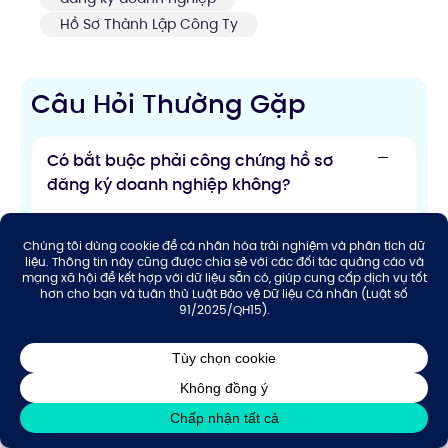
Hồ Sơ Thành Lập Công Ty
Câu Hỏi Thường Gặp
Có bắt buộc phải công chứng hồ sơ
đăng ký doanh nghiệp không?
Không. Theo quy định mới tại Nghị định
168/2025/NĐ-CP, hồ sơ đăng ký doanh
nghiệp không bắt buộc phải công chứng,
chứng thực. Khi nộp hồ sơ trực tiếp, người
có số định danh cá nhân chỉ cần xuất
trình CCCD để hệ thống đối chiếu qua Cơ
sở dữ liệu quốc gia về dân cư. Tuy nhiên,
đối với giấy tờ của tổ chức nước ngoài,
bản sao giấy tờ pháp lý phải được hợp