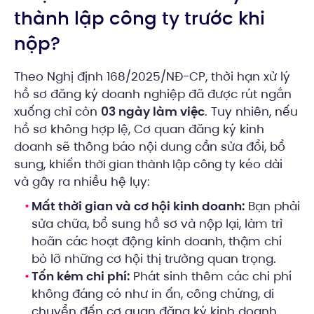
thành lập công ty trước khi
nộp?
Theo Nghị định 168/2025/NĐ-CP, thời hạn xử lý
hồ sơ đăng ký doanh nghiệp đã được rút ngắn
xuống chỉ còn
03 ngày làm việc
. Tuy nhiên, nếu
hồ sơ không hợp lệ, Cơ quan đăng ký kinh
doanh sẽ thông báo nội dung cần sửa đổi, bổ
sung, khiến
kéo dài
thời gian thành lập công ty
và gây ra nhiều hệ lụy:
Mất thời gian và cơ hội kinh doanh:
Bạn phải
sửa chữa, bổ sung hồ sơ và nộp lại, làm trì
hoãn các hoạt động kinh doanh, thậm chí
bỏ lỡ những cơ hội thị trường quan trọng.
Tốn kém chi phí:
Phát sinh thêm các chi phí
không đáng có như in ấn, công chứng, di
chuyển đến cơ quan đăng ký kinh doanh