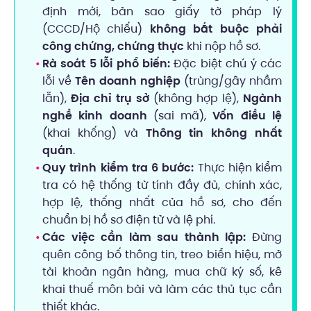
định mới, bản sao giấy tờ pháp lý
(CCCD/Hộ chiếu)
không bắt buộc phải
công chứng, chứng thực
khi nộp hồ sơ.
Rà soát 5 lỗi phổ biến:
Đặc biệt chú ý các
lỗi về
Tên doanh nghiệp
(trùng/gây nhầm
lẫn),
Địa chỉ trụ sở
(không hợp lệ),
Ngành
nghề kinh doanh
(sai mã),
Vốn điều lệ
(khai khống) và
Thông tin không nhất
quán
.
Quy trình kiểm tra 6 bước:
Thực hiện kiểm
tra có hệ thống từ tính đầy đủ, chính xác,
hợp lệ, thống nhất của hồ sơ, cho đến
chuẩn bị hồ sơ điện tử và lệ phí.
Các việc cần làm sau thành lập:
Đừng
quên công bố thông tin, treo biển hiệu, mở
tài khoản ngân hàng, mua chữ ký số, kê
khai thuế môn bài và làm các thủ tục cần
thiết khác.