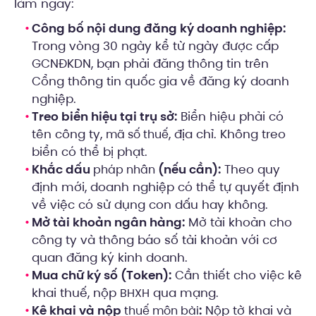
làm ngay:
Công bố nội dung đăng ký doanh nghiệp:
Trong vòng 30 ngày kể từ ngày được cấp
GCNĐKDN, bạn phải đăng thông tin trên
Cổng thông tin quốc gia về đăng ký doanh
nghiệp.
Treo biển hiệu tại trụ sở:
Biển hiệu phải có
tên công ty,
, địa chỉ. Không treo
mã số thuế
biển có thể bị phạt.
Khắc dấu
(nếu cần):
Theo quy
pháp nhân
định mới, doanh nghiệp có thể tự quyết định
về việc có sử dụng con dấu hay không.
Mở tài khoản ngân hàng:
Mở tài khoản cho
công ty và thông báo số tài khoản với cơ
quan đăng ký kinh doanh.
Mua chữ ký số (Token):
Cần thiết cho việc kê
khai thuế, nộp
qua mạng.
BHXH
Kê khai và nộp
:
Nộp tờ khai và
thuế môn bài