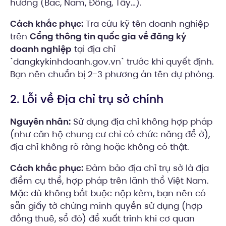
hướng (Bắc, Nam, Đông, Tây…).
Cách khắc phục:
Tra cứu kỹ tên doanh nghiệp
trên
Cổng thông tin quốc gia về đăng ký
doanh nghiệp
tại địa chỉ
`dangkykinhdoanh.gov.vn` trước khi quyết định.
Bạn nên chuẩn bị 2-3 phương án tên dự phòng.
2. Lỗi về Địa chỉ trụ sở chính
Nguyên nhân:
Sử dụng địa chỉ không hợp pháp
(như căn hộ chung cư chỉ có chức năng để ở),
địa chỉ không rõ ràng hoặc không có thật.
Cách khắc phục:
Đảm bảo địa chỉ trụ sở là địa
điểm cụ thể, hợp pháp trên lãnh thổ Việt Nam.
Mặc dù không bắt buộc nộp kèm, bạn nên có
sẵn giấy tờ chứng minh quyền sử dụng (hợp
đồng thuê, sổ đỏ) để xuất trình khi cơ quan