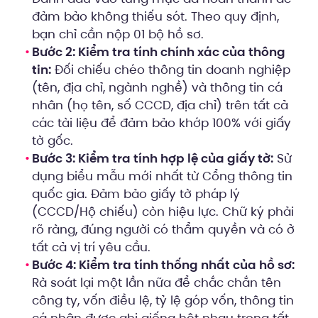
đảm bảo không thiếu sót. Theo quy định,
bạn chỉ cần nộp 01 bộ hồ sơ.
Bước 2: Kiểm tra tính chính xác của thông
tin:
Đối chiếu chéo thông tin doanh nghiệp
(tên, địa chỉ, ngành nghề) và thông tin cá
nhân (họ tên, số CCCD, địa chỉ) trên tất cả
các tài liệu để đảm bảo khớp 100% với giấy
tờ gốc.
Bước 3: Kiểm tra tính hợp lệ của giấy tờ:
Sử
dụng biểu mẫu mới nhất từ Cổng thông tin
quốc gia. Đảm bảo giấy tờ pháp lý
(CCCD/Hộ chiếu) còn hiệu lực. Chữ ký phải
rõ ràng, đúng người có thẩm quyền và có ở
tất cả vị trí yêu cầu.
Bước 4: Kiểm tra tính thống nhất của hồ sơ:
Rà soát lại một lần nữa để chắc chắn tên
công ty, vốn điều lệ, tỷ lệ góp vốn, thông tin
cá nhân được ghi giống hệt nhau trong tất