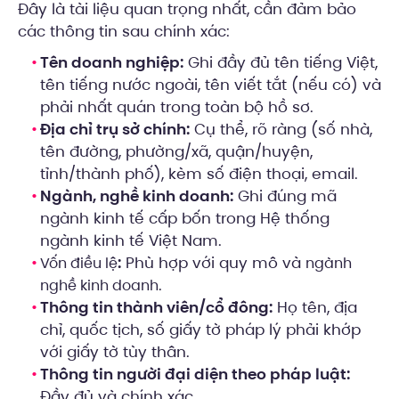
Đây là tài liệu quan trọng nhất, cần đảm bảo
các thông tin sau chính xác:
Tên doanh nghiệp:
Ghi đầy đủ tên tiếng Việt,
tên tiếng nước ngoài, tên viết tắt (nếu có) và
phải nhất quán trong toàn bộ hồ sơ.
Địa chỉ trụ sở chính:
Cụ thể, rõ ràng (số nhà,
tên đường, phường/xã, quận/huyện,
tỉnh/thành phố), kèm số điện thoại, email.
Ngành, nghề kinh doanh:
Ghi đúng mã
ngành kinh tế cấp bốn trong Hệ thống
ngành kinh tế Việt Nam.
:
Phù hợp với quy mô và
Vốn điều lệ
ngành
.
nghề kinh doanh
Thông tin thành viên/cổ đông:
Họ tên, địa
chỉ, quốc tịch, số giấy tờ pháp lý phải khớp
với giấy tờ tùy thân.
Thông tin người đại diện theo pháp luật:
Đầy đủ và chính xác.