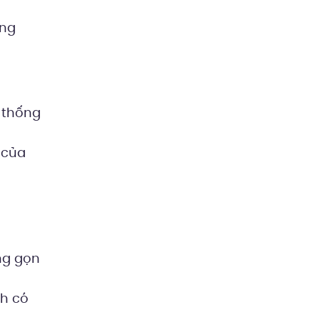
ơng
 thống
 của
ờng gọn
nh có