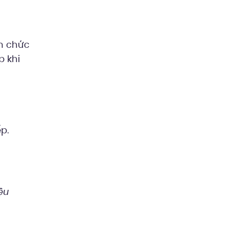
n chức
p khi
ếp.
ệu