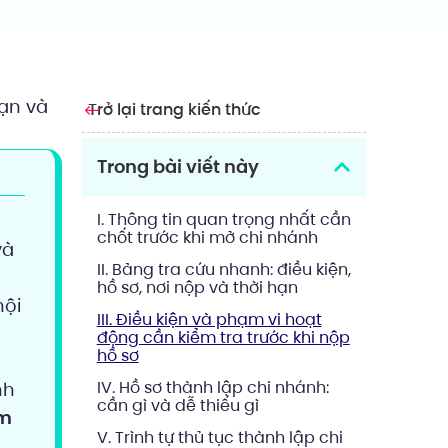
hạn và
Trở lại trang kiến thức
Trong bài viết này
I. Thông tin quan trọng nhất cần
chốt trước khi mở chi nhánh
và
II. Bảng tra cứu nhanh: điều kiện,
hồ sơ, nơi nộp và thời hạn
nội
III. Điều kiện và phạm vi hoạt
động cần kiểm tra trước khi nộp
hồ sơ
IV. Hồ sơ thành lập chi nhánh:
nh
cần gì và dễ thiếu gì
àm
V. Trình tự thủ tục thành lập chi