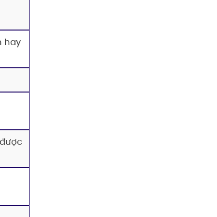
h hay
 được