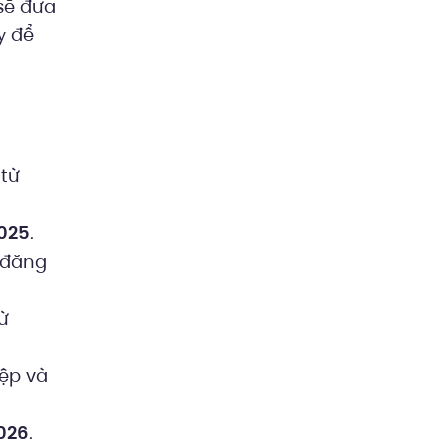
 sẽ đưa
để
y
 từ
025
.
 đăng
ừ
ệp và
026
.