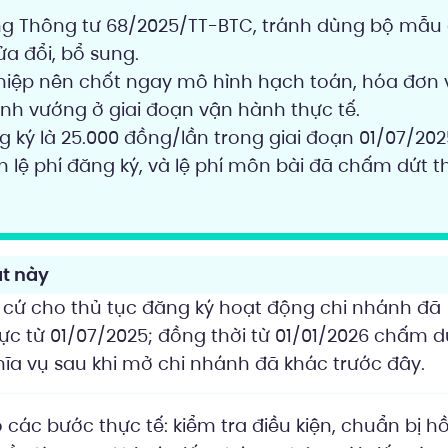
 Thông tư 68/2025/TT-BTC, tránh dùng bộ mẫu
ửa đổi, bổ sung.
hiệp nên chốt ngay mô hình hạch toán, hóa đơn 
ánh vướng ở giai đoạn vận hành thực tế.
ng ký là 25.000 đồng/lần trong giai đoạn 01/07/20
n lệ phí đăng ký, và lệ phí môn bài đã chấm dứt t
t này
 cứ cho thủ tục đăng ký hoạt động chi nhánh đã
ực từ 01/07/2025; đồng thời từ 01/01/2026 chấm d
hĩa vụ sau khi mở chi nhánh đã khác trước đây.
các bước thực tế: kiểm tra điều kiện, chuẩn bị hồ