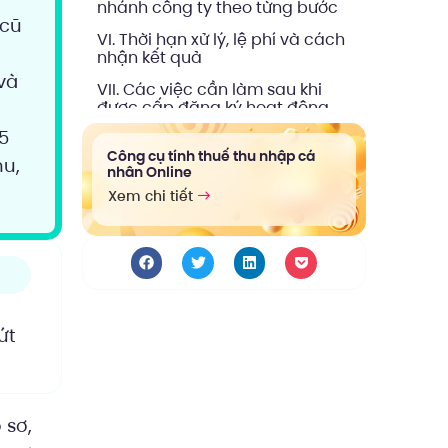
nhánh công ty theo từng bước
 cũ
VI. Thời hạn xử lý, lệ phí và cách
nhận kết quả
và
VII. Các việc cần làm sau khi
được cấp đăng ký hoạt động
chi nhánh
25
VIII. Lỗi thường gặp khiến hồ sơ
Công cụ tính thuế thu nhập cá
hu,
nhân Online
bị sửa đổi, bổ sung
Xem chi tiết
IX. Checklist nhanh để bạn tự
kiểm tra trước khi nộp hồ sơ
X. Kết luận thủ tục thành lập chi
nhánh công ty
ứt
 sơ,