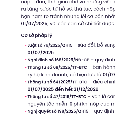
nộp ở đâu, thời gian chờ và những việc 
ra từng bước từ hồ sơ, thủ tục, cách nộ
bạn nắm rõ tránh những lỗi cơ bản nhấ
01/07/2025
, với các căn cứ chi tiết được 
Cơ sở pháp lý
– sửa đổi, bổ sun
Luật số 76/2025/QH15
01/07/2025
.
– quy định
Nghị định số 168/2025/NĐ-CP
– ban hành
Thông tư số 68/2025/TT-BTC
ký hộ kinh doanh; có hiệu lực từ
01/0
– điều chỉ
Thông tư số 64/2025/TT-BTC
01/07/2025 đến hết 31/12/2026
.
– vẫn là că
Thông tư số 47/2019/TT-BTC
nguyên tắc miễn lệ phí khi nộp qua m
– quy định 
Nghị quyết số 198/2025/QH15