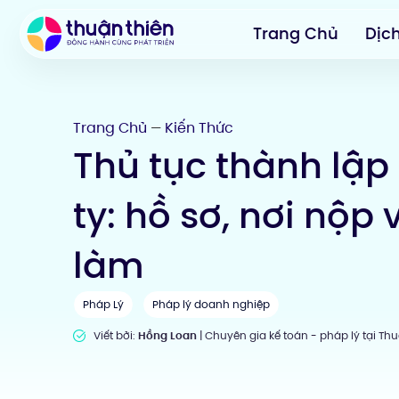
Trang Chủ
Dịc
Trang Chủ
Kiến Thức
—
Thủ tục thành lập
ty: hồ sơ, nơi nộp
làm
Pháp Lý
Pháp lý doanh nghiệp
Viết bởi:
Hồng Loan
| Chuyên gia kế toán - pháp lý tại Th