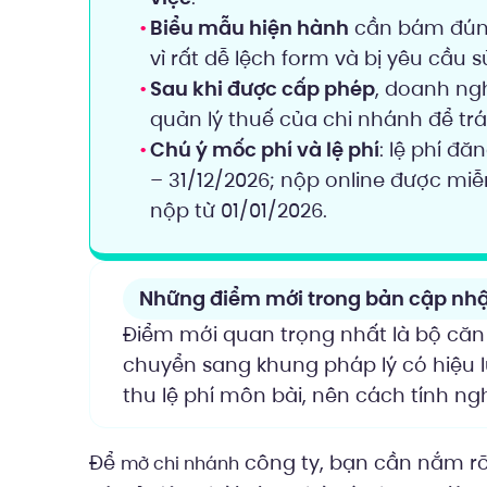
Biểu mẫu hiện hành
cần bám đúng
vì rất dễ lệch form và bị yêu cầu s
Sau khi được cấp phép
, doanh ng
quản lý thuế của chi nhánh để tr
Chú ý mốc phí và lệ phí
: lệ phí đă
– 31/12/2026; nộp online được miễ
nộp từ 01/01/2026.
Những điểm mới trong bản cập nhậ
Điểm mới quan trọng nhất là bộ căn
chuyển sang khung pháp lý có hiệu l
thu lệ phí môn bài, nên cách tính ng
Để
công ty, bạn cần nắm rõ 
mở chi nhánh