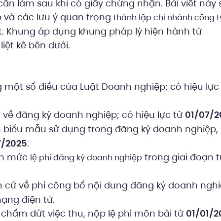
cần làm sau khi có giấy chứng nhận. Bài viết này
p và các lưu ý quan trọng
thành lập chi nhánh công t
t. Khung áp dụng khung pháp lý hiện hành từ
liệt kê bên dưới.
g một số điều của Luật Doanh nghiệp; có hiệu lực
 về đăng ký doanh nghiệp; có hiệu lực từ
01/07/2
 biểu mẫu sử dụng trong đăng ký doanh nghiệp,
7/2025
.
nh mức
trong giai đoạn t
lệ phí đăng ký doanh nghiệp
n cứ về phí công bố nội dung đăng ký doanh nghi
ạng điện tử.
chấm dứt việc thu, nộp lệ phí môn bài từ
01/01/2