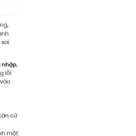
óng,
anh
 sai
u nhập
,
 lỗi
 vào
 căn cứ
ành một