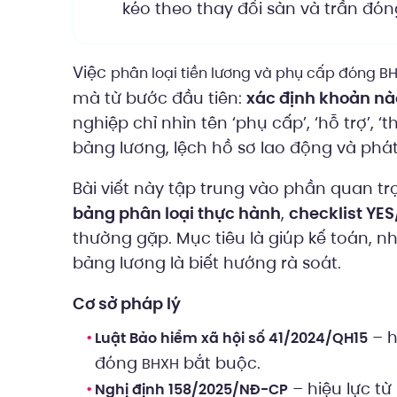
kéo theo thay đổi sàn và trần đón
Việc
phân loại tiền lương và phụ cấp đóng B
mà từ bước đầu tiên:
xác định khoản nà
nghiệp chỉ nhìn tên ‘phụ cấp’, ‘hỗ trợ’, ‘
bảng lương, lệch hồ sơ lao động và phát 
Bài viết này tập trung vào phần quan t
bảng phân loại thực hành
,
checklist YE
thường gặp. Mục tiêu là giúp kế toán, 
bảng lương là biết hướng rà soát.
Cơ sở pháp lý
– h
Luật Bảo hiểm xã hội số 41/2024/QH15
đóng
bắt buộc.
BHXH
– hiệu lực từ
Nghị định 158/2025/NĐ-CP