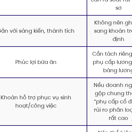
sơ
Không nên ghi
ắn với sáng kiến, thành tích
sang khoản tr
định
Cần tách riêng
Phúc lợi bữa ăn
phụ cấp lương
bảng lươn
Nếu doanh ng
gộp chung t
Khoản hỗ trợ phục vụ sinh
“phụ cấp cố đ
hoạt/công việc
rủi ro phân loạ
rất cao