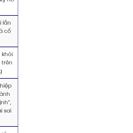
 lẫn
ả cố
 khỏi
 trên
g
hiệp
hành
ịnh”,
i sai