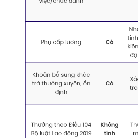
việc/chức danh
Nh
tín
Phụ cấp lương
Có
kiệ
độ
Khoản bổ sung khác
Xá
trả thường xuyên, ổn
Có
tr
định
Thưởng theo Điều 104
Không
Th
Bộ luật Lao động 2019
tính
m