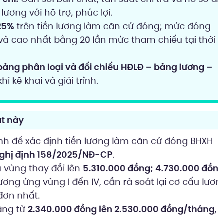
ơng với hỗ trợ, phúc lợi.
 25%
trên tiền lương làm căn cứ đóng; mức đóng
à cao nhất bằng 20 lần mức tham chiếu tại thời
bảng phân loại và đối chiếu HĐLĐ – bảng lương –
i kê khai và giải trình.
t này
ính để xác định tiền lương làm căn cứ đóng BHXH
Nghị định 158/2025/NĐ-CP
.
u vùng thay đổi lên
5.310.000 đồng; 4.730.000 đồn
ương ứng vùng I đến IV, cần rà soát lại cơ cấu lư
đơn nhất.
ăng từ
2.340.000 đồng lên 2.530.000 đồng/tháng
,