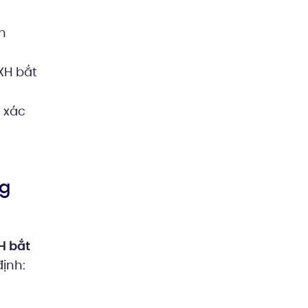
n
XH bắt
 xác
ng
H bắt
ịnh: