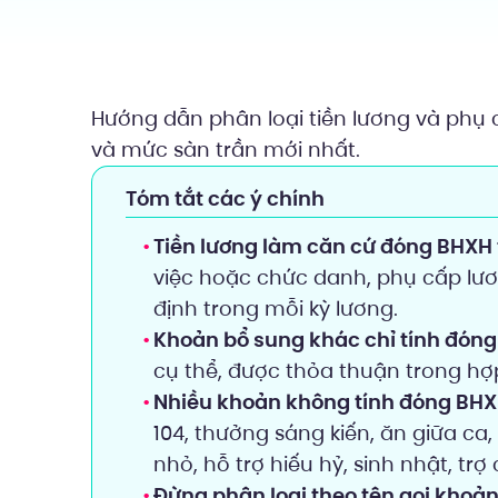
Hướng dẫn phân loại tiền lương và phụ 
và mức sàn trần mới nhất.
Tóm tắt các ý chính
Tiền lương làm căn cứ đóng BHXH
việc hoặc chức danh, phụ cấp lư
định trong mỗi kỳ lương.
Khoản bổ sung khác chỉ tính đóng 
cụ thể, được thỏa thuận trong hợ
Nhiều khoản không tính đóng BHXH
104, thưởng sáng kiến, ăn giữa ca, x
nhỏ, hỗ trợ hiếu hỷ, sinh nhật, trợ
Đừng phân loại theo tên gọi khoản