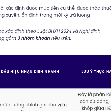
ời xác định được mức tiền cụ thể, được thỏa thu
g xuyên, ổn định trong mỗi kỳ trả lương
c xác định theo Luật BHXH 2024 và Nghị định
óng gồm
3 nhóm khoản
nêu trên.
DẤU HIỆU NHẬN DIỆN NHANH
LƯU Ý THỰC H
Đây là phần lõ
căn cứ đóng,
 mức lương chính ghi cho vị trí
khớp giữa HĐ