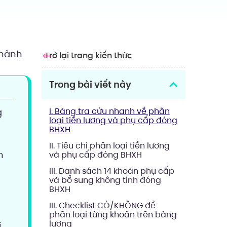
 hành
Trở lại trang kiến thức
Trong bài viết này
I. Bảng tra cứu nhanh về phân
g
loại tiền lương và phụ cấp đóng
BHXH
II. Tiêu chí phân loại tiền lương
n
và phụ cấp đóng BHXH
III. Danh sách 14 khoản phụ cấp
và bổ sung không tính đóng
BHXH
III. Checklist CÓ/KHÔNG để
phân loại từng khoản trên bảng
lương
i