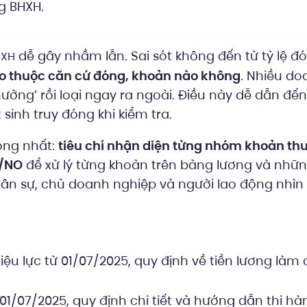
g BHXH.
dễ gây nhầm lẫn. Sai sót không đến từ tỷ lệ đ
HXH
o thuộc căn cứ đóng, khoản nào không
. Nhiều do
thưởng’ rồi loại ngay ra ngoài. Điều này dễ dẫn đến
sinh truy đóng khi kiểm tra.
rọng nhất:
tiêu chí nhận diện từng nhóm khoản th
S/NO
để xử lý từng khoản trên bảng lương và những
nhân sự, chủ doanh nghiệp và người lao động nhìn
iệu lực từ 01/07/2025, quy định về tiền lương làm
 01/07/2025, quy định chi tiết và hướng dẫn thi h