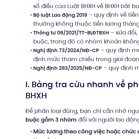
số điều của Luật BHXH về BHXH bắt bu
– quy định về tiền
Bộ luật Lao động 2019
thưởng không thuộc tiền lương thán
– sửa đổi,
Thông tư 06/2021/TT-BLĐTBXH
buộc, trong đó có nhóm khoản không
– quy định mứ
Nghị định 73/2024/NĐ-CP
định mức tham chiếu trong giai đoạn
– quy định m
Nghị định 293/2025/NĐ-CP
I. Bảng tra cứu nhanh về p
BHXH
Để phân loại đúng, bạn chỉ cần nhớ ng
buộc gồm 3 nhóm
đối với người lao độn
Mức lương theo công việc hoặc chức