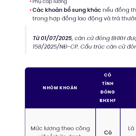
Phụ cấp lương
Các khoản bổ sung khác
nếu đồng th
trong hợp đồng lao động và trả thườn
Từ 01/07/2025
, căn cứ đóng BHXH đượ
158/2025/NĐ-CP. Cấu trúc căn cứ đ
CÓ
TÍNH
NHÓM KHOẢN
ĐÓNG
BHXH?
Mức lương theo công
Là
Có