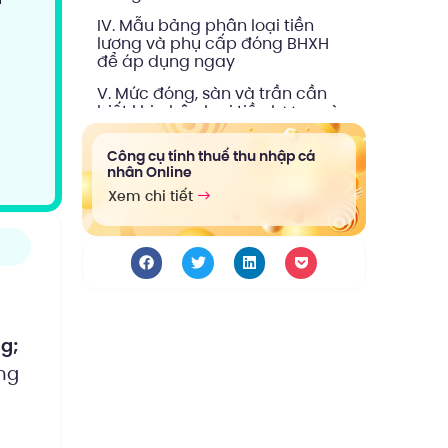
IV. Mẫu bảng phân loại tiền
lương và phụ cấp đóng BHXH
để áp dụng ngay
V. Mức đóng, sàn và trần cần
biết khi phân loại tiền lương và
phụ cấp đóng BHXH
Công cụ tính thuế thu nhập cá
VI. Những lỗi phổ biến khi phân
nhân Online
loại tiền lương và phụ cấp đóng
Xem chi tiết
BHXH
VII. Quy trình nội bộ nên áp
dụng sau khi phân loại xong
VIII. Tóm tắt phân loại tiền lương
và phụ cấp đóng BHXH
g;
ơng