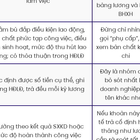
làm việc
bảng lương và 
BHXH
ằm bù đắp điều kiện lao động,
Đừng chỉ nhìn
h chất phức tạp công việc, điều
gọi “phụ cấp”
n sinh hoạt, mức độ thu hút lao
xem bản chất 
ng; có thỏa thuận trong HĐLĐ
chi
Đây là nhóm d
c định được số tiền cụ thể, ghi
bỏ sót nhất 
ong HĐLĐ, trả đều mỗi kỳ lương
doanh nghiệp
tên khác nh
Nếu khoản này
tế trả cố định
ưởng theo kết quả SXKD hoặc
tháng như lư
ức độ hoàn thành công việc
cần rà soát rất