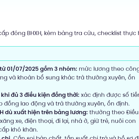
cấp đóng BHXH, kèm bảng tra cứu, checklist thực
 từ 01/07/2025 gồm 3 nhóm:
mức lương theo côn
ơng và khoản bổ sung khác trả thường xuyên, ổn
khi đủ 3 điều kiện đồng thời:
xác định được số tiề
p đồng lao động và trả thường xuyên, ổn định.
 dù xuất hiện trên bảng lương:
thưởng theo Điều
ăng xe, điện thoại, đi lại, nhà ở, giữ trẻ, nuôi con
 cấp khó khăn.
 chi.
Cần soi bản chất, tần suất chi trả và hồ sơ đ