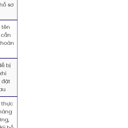
hồ sơ
 tên
, cần
khoản
ễ bị
khi
 đặt
au
 thực
 hàng
ơng,
 kỹ hồ