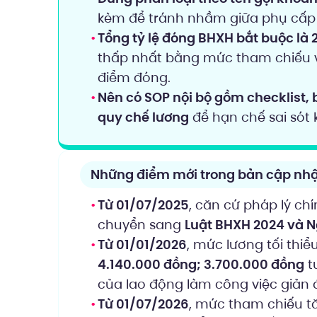
kèm để tránh nhầm giữa phụ cấp lư
Tổng tỷ lệ đóng BHXH bắt buộc là
thấp nhất bằng mức tham chiếu v
điểm đóng.
Nên có SOP nội bộ gồm checklist, 
quy chế lương
để hạn chế sai sót kh
Những điểm mới trong bản cập nhậ
Từ 01/07/2025
, căn cứ pháp lý ch
chuyển sang
Luật BHXH 2024 và 
Từ 01/01/2026
, mức lương tối thiể
4.140.000 đồng; 3.700.000 đồng
t
của lao động làm công việc giản 
Từ 01/07/2026
, mức tham chiếu t