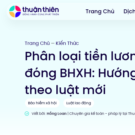
Trang Chủ
Dịc
Trang Chủ
Kiến Thức
—
Phân loại tiền lư
đóng BHXH: Hướng 
theo luật mới
Bảo hiểm xã hội
Luật lao động
Viết bởi:
Hồng Loan
| Chuyên gia kế toán - pháp lý tại Th