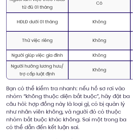
Có
từ đủ 01 tháng
HĐLĐ dưới 01 tháng
Không
Thử việc riêng
Không
Người giúp việc gia đình
Không
Người hưởng lương hưu/
Kh
Không
trợ cấp luật định
t
Bạn có thể kiểm tra nhanh: nếu hồ sơ rơi vào
nhóm “không thuộc diện bắt buộc”, hãy đặt ba
câu hỏi: hợp đồng này là loại gì, có bị quản lý
như nhân viên không, và người đó có thuộc
nhóm bắt buộc khác không. Sai một trong ba
có thể dẫn đến kết luận sai.