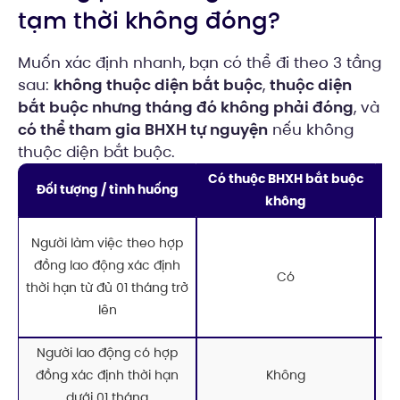
tạm thời không đóng?
Muốn xác định nhanh, bạn có thể đi theo 3 tầng
sau:
không thuộc diện bắt buộc
,
thuộc diện
bắt buộc nhưng tháng đó không phải đóng
, và
có thể tham gia BHXH tự nguyện
nếu không
thuộc diện bắt buộc.
Có thuộc BHXH bắt buộc
Đối tượng / tình huống
không
Kh
Người làm việc theo hợp
đ
đồng lao động xác định
Có
cộ
thời hạn từ đủ 01 tháng trở
nế
lên
Người lao động có hợp
đồng xác định thời hạn
Không
n
dưới 01 tháng
bắ