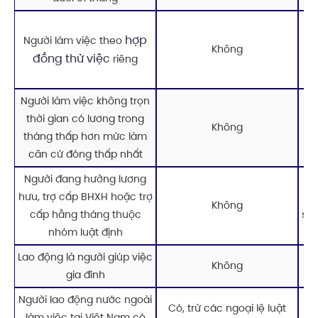
N
hợp
Người làm việc theo
kh
Không
đồng thử việc
độ
riêng
Người làm việc không trọn
Đây
thời gian có lương trong
k
Không
tháng thấp hơn mức làm
ch
căn cứ đóng thấp nhất
Người đang hưởng lương
hưu, trợ cấp BHXH hoặc trợ
q
Không
cấp hằng tháng thuộc
suy
nhóm luật định
Lao động là người giúp việc
Lo
Không
gia đình
Người lao động nước ngoài
Có, trừ các ngoại lệ luật
Kh
làm việc tại Việt Nam có