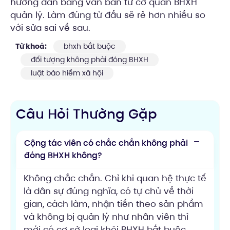
hướng dẫn bằng văn bản từ cơ quan BHXH
quản lý. Làm đúng từ đầu sẽ rẻ hơn nhiều so
với sửa sai về sau.
Từ khoá:
bhxh bắt buộc
đối tượng không phải đóng BHXH
luật bảo hiểm xã hội
Câu Hỏi Thường Gặp
Cộng tác viên có chắc chắn không phải
đóng BHXH không?
Không chắc chắn. Chỉ khi quan hệ thực tế
là dân sự đúng nghĩa, có tự chủ về thời
gian, cách làm, nhận tiền theo sản phẩm
và không bị quản lý như nhân viên thì
mới có cơ sở loại khỏi BHXH bắt buộc.