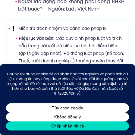
Người lao động nào không phải đóng BHXH
bắt buộc? – Nguồn:
Luật Việt Nam
Miễn trừ trách nhiệm và cảnh báo pháp lý
Hiệu lực văn bản:
Các quy định pháp luật và trích
dẫn trong bài viết có hiệu lực tại thời điểm biên
tập (Ngày cập nhật). Hệ thống luật pháp (Kế toán,
Thuế, Luật doanh nghiệp…) thường xuyên thay đổi
và cập nhật mới.
Khuyến cáo:
Nội dung chỉ mang tính chất tham
khảo chung.
Doanh nghiệp vui lòng không tự ý áp
dụng
khi chưa đối chiếu với quy định hiện hành
hoặc chưa có sự tư vấn chuyên sâu từ chuyên
gia.
Hỗ trợ:
Thuận Thiên không chịu trách nhiệm cho
các thiệt hại phát sinh từ việc tự ý áp dụng kiến
thức trên website. Để có giải pháp an toàn và