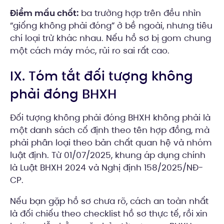
Điểm mấu chốt:
ba trường hợp trên đều nhìn
“giống không phải đóng” ở bề ngoài, nhưng tiêu
chí loại trừ khác nhau. Nếu hồ sơ bị gom chung
một cách máy móc, rủi ro sai rất cao.
IX. Tóm tắt đối tượng không
phải đóng BHXH
Đối tượng không phải đóng BHXH không phải là
một danh sách cố định theo tên hợp đồng, mà
phải phân loại theo bản chất quan hệ và nhóm
luật định. Từ 01/07/2025, khung áp dụng chính
là Luật BHXH 2024 và Nghị định 158/2025/NĐ-
CP.
Nếu bạn gặp hồ sơ chưa rõ, cách an toàn nhất
là đối chiếu theo checklist hồ sơ thực tế, rồi xin