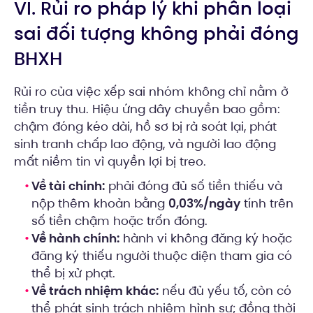
VI. Rủi ro pháp lý khi phân loại
sai đối tượng không phải đóng
BHXH
Rủi ro của việc xếp sai nhóm không chỉ nằm ở
tiền truy thu. Hiệu ứng dây chuyền bao gồm:
chậm đóng kéo dài, hồ sơ bị rà soát lại, phát
sinh tranh chấp lao động, và người lao động
mất niềm tin vì quyền lợi bị treo.
Về tài chính:
phải đóng đủ số tiền thiếu và
nộp thêm khoản bằng
0,03%/ngày
tính trên
số tiền chậm hoặc trốn đóng.
Về hành chính:
hành vi không đăng ký hoặc
đăng ký thiếu người thuộc diện tham gia có
thể bị xử phạt.
Về trách nhiệm khác:
nếu đủ yếu tố, còn có
thể phát sinh trách nhiệm hình sự; đồng thời