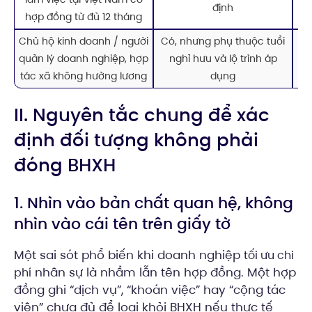
định
n
hợp đồng từ đủ 12 tháng
Chủ hộ kinh doanh / người
Có, nhưng phụ thuộc tuổi
C
quản lý doanh nghiệp, hợp
nghỉ hưu và lộ trình áp
tác xã không hưởng lương
dụng
II. Nguyên tắc chung để xác
định đối tượng không phải
đóng BHXH
1. Nhìn vào bản chất quan hệ, không
nhìn vào cái tên trên giấy tờ
Một sai sót phổ biến khi doanh nghiệp
tối ưu chi
nhân sự là nhầm lẫn tên hợp đồng. Một hợp
phí
đồng ghi “dịch vụ”, “khoán việc” hay “cộng tác
viên” chưa đủ để loại khỏi BHXH nếu thực tế