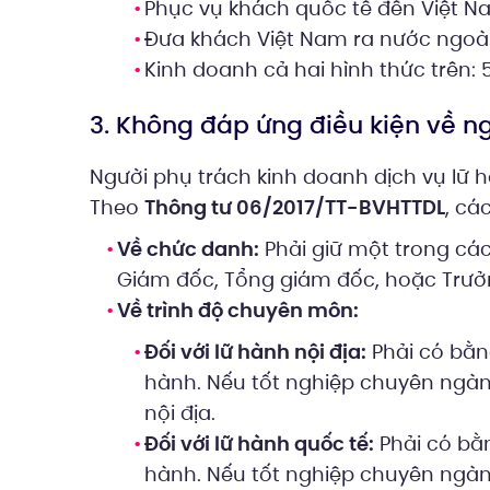
Phục vụ khách quốc tế đến Việt N
Đưa khách Việt Nam ra nước ngoài
Kinh doanh cả hai hình thức trên: 
3. Không đáp ứng điều kiện về n
Người phụ trách kinh doanh dịch vụ lữ 
Theo
Thông tư 06/2017/TT-BVHTTDL
, cá
Về chức danh:
Phải giữ một trong các
Giám đốc, Tổng giám đốc, hoặc Trưở
Về trình độ chuyên môn:
Đối với lữ hành nội địa:
Phải có bằng
hành. Nếu tốt nghiệp chuyên ngành
nội địa.
Đối với lữ hành quốc tế:
Phải có bằn
hành. Nếu tốt nghiệp chuyên ngành