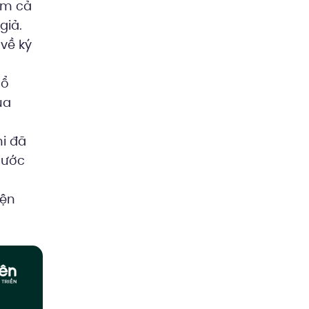
ồm cả
giả.
về ký
tổ
ủa
i đã
tước
iện