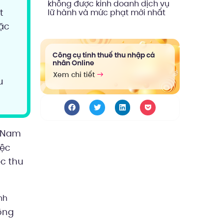
không được kinh doanh dịch vụ
t
lữ hành và mức phạt mới nhất
ặc
Công cụ tính thuế thu nhập cá
nhân Online
Xem chi tiết
u
.
t Nam
iệc
c thu
nh
ộng