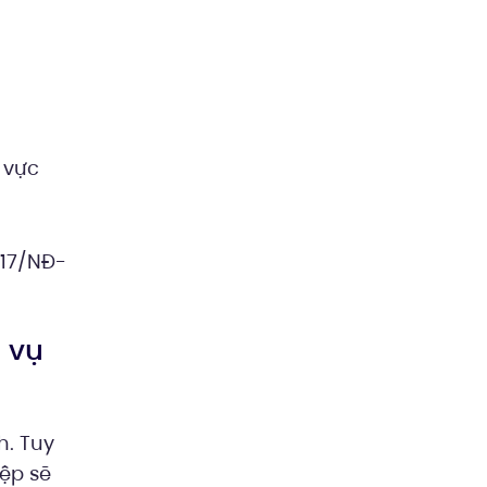
 vực
017/NĐ-
 vụ
h. Tuy
ệp sẽ