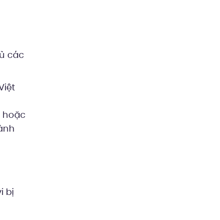
hủ các
Việt
) hoặc
hành
 bị