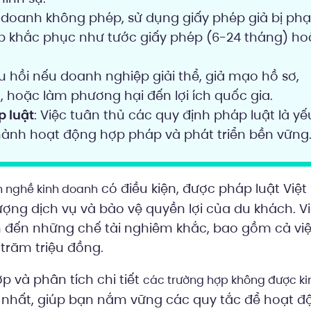
 doanh không phép, sử dụng giấy phép giả bị phạ
áp khắc phục như tước giấy phép (6-24 tháng) ho
hu hồi nếu doanh nghiệp giải thể, giả mạo hồ sơ,
h, hoặc làm phương hại đến lợi ích quốc gia.
p luật
: Việc tuân thủ các quy định pháp luật là yế
hành hoạt động hợp pháp và phát triển bền vững
có điều kiện, được pháp luật Việ
 nghề kinh doanh
ng dịch vụ và bảo vệ quyền lợi của du khách. V
n đến những chế tài nghiêm khắc, bao gồm cả việ
 trăm triệu đồng.
p và phân tích chi tiết
các trường hợp không được ki
 nhất, giúp bạn nắm vững các quy tắc để hoạt đ