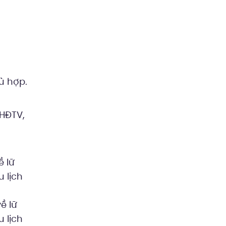
ù hợp.
 HĐTV,
ề lữ
 lịch
ề lữ
 lịch