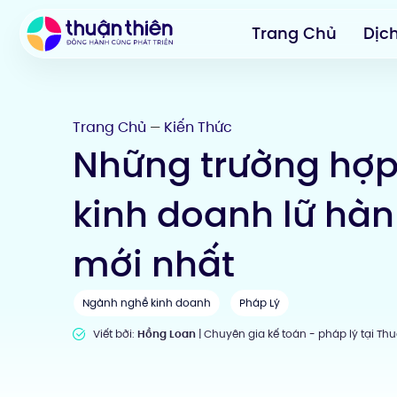
Trang Chủ
Dịc
Trang Chủ
Kiến Thức
—
Những trường hợ
kinh doanh lữ hà
mới nhất
Ngành nghề kinh doanh
Pháp Lý
Viết bởi:
Hồng Loan
| Chuyên gia kế toán - pháp lý tại Th