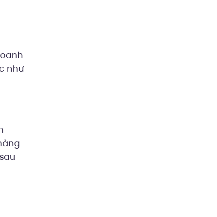
doanh
ác như
h
 hàng
 sau