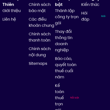
Thiên
bật
Chính sách
Kiến thức
Giới thiệu
bảo mật
Thành lập
Hỏi
công ty trọn
Mới
Liên hệ
Các điều
đáp
gói
khoản chung
Thay đổi
Chính sách
thông tin
thanh toán
doanh
Chính sách
nghiệp
nội dung
Báo cáo,
Sitemaps
quyết toán
thuế cuối
năm
Kế
toán
thuế
Nổi bật
trọn