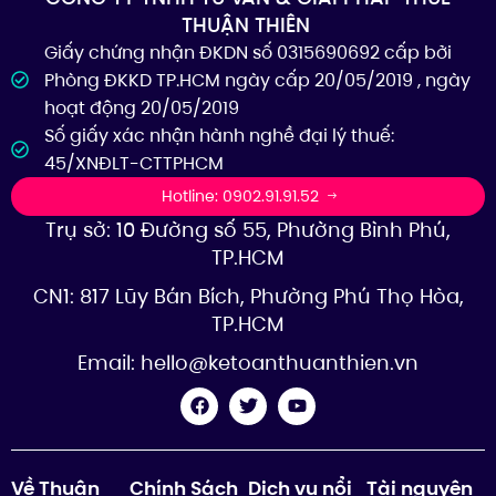
THUẬN THIÊN
Giấy chứng nhận ĐKDN số 0315690692 cấp bởi
Phòng ĐKKD TP.HCM ngày cấp 20/05/2019 , ngày
hoạt động 20/05/2019
Số giấy xác nhận hành nghề đại lý thuế:
45/XNĐLT-CTTPHCM
Hotline: 0902.91.91.52
Trụ sở: 10 Đường số 55, Phường Bình Phú,
TP.HCM
CN1: 817 Lũy Bán Bích, Phường Phú Thọ Hòa,
TP.HCM
Email:
hello@ketoanthuanthien.vn
Về Thuận
Chính Sách
Dịch vụ nổi
Tài nguyên