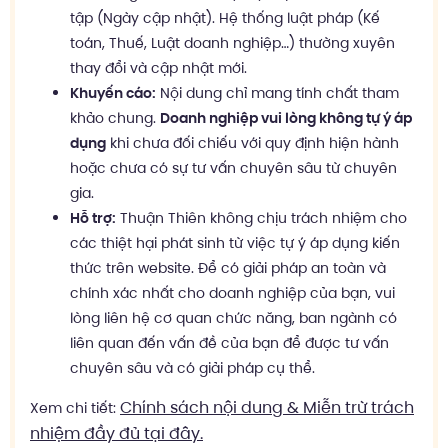
tập (Ngày cập nhật). Hệ thống luật pháp (Kế
toán, Thuế, Luật doanh nghiệp…) thường xuyên
thay đổi và cập nhật mới.
Khuyến cáo:
Nội dung chỉ mang tính chất tham
khảo chung.
Doanh nghiệp vui lòng không tự ý áp
dụng
khi chưa đối chiếu với quy định hiện hành
hoặc chưa có sự tư vấn chuyên sâu từ chuyên
gia.
Hỗ trợ:
Thuận Thiên không chịu trách nhiệm cho
các thiệt hại phát sinh từ việc tự ý áp dụng kiến
thức trên website. Để có giải pháp an toàn và
chính xác nhất cho doanh nghiệp của bạn, vui
lòng liên hệ cơ quan chức năng, ban ngành có
liên quan đến vấn đề của bạn để được tư vấn
chuyên sâu và có giải pháp cụ thể.
Chính sách nội dung & Miễn trừ trách
Xem chi tiết:
nhiệm đầy đủ tại đây.