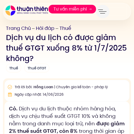
Tư vấn miễn phí
Trang Chủ
Hỏi đáp
Thuế
—
—
Dịch vụ du lịch có được giảm
thuế GTGT xuống 8% từ 1/7/2025
không?
Thuế
Thuế GTGT
Trả lời bởi:
Hồng Loan
| Chuyên gia kế toán - pháp lý
Ngày cập nhật: 14/06/2026
Có.
Dịch vụ du lịch thuộc nhóm hàng hóa,
dịch vụ chịu thuế suất GTGT 10% và không
nằm trong danh mục loại trừ, nên
được giảm
2% thuế suất GTGT, còn 8%
trong thời gian áp