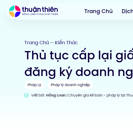
Trang Chủ
Dịc
Trang Chủ
Kiến Thức
—
Thủ tục cấp lại g
đăng ký doanh ngh
Pháp Lý
Pháp lý doanh nghiệp
Viết bởi:
Hồng Loan
| Chuyên gia kế toán - pháp lý tại Th