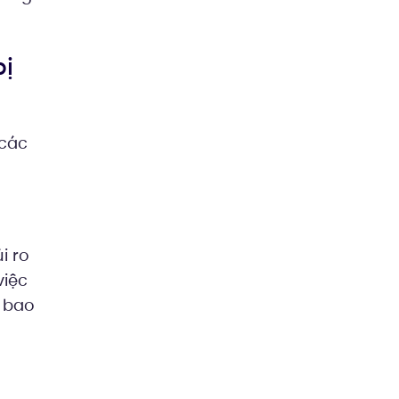
bị
 các
i ro
việc
 bao