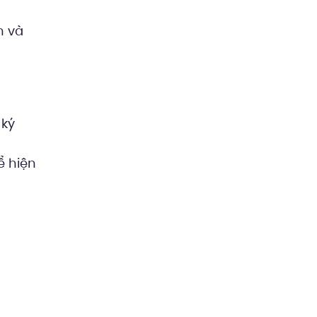
h và
 ký
ể hiện