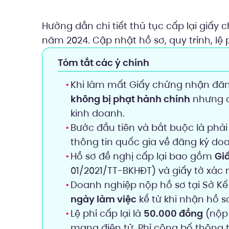
Hướng dẫn chi tiết thủ tục cấp lại giấy
năm 2024. Cập nhật hồ sơ, quy trình, lệ 
Tóm tắt các ý chính
Khi làm mất Giấy chứng nhận đă
không bị phạt hành chính
nhưng c
kinh doanh.
Bước đầu tiên và bắt buộc là phả
thông tin quốc gia về đăng ký do
Hồ sơ đề nghị cấp lại bao gồm
Giấ
01/2021/TT-BKHĐT) và giấy tờ xác 
Doanh nghiệp nộp hồ sơ tại Sở Kế h
ngày làm việc
kể từ khi nhận hồ sơ
Lệ phí cấp lại là
50.000 đồng
(nộp 
mạng điện tử. Phí công bố thông t