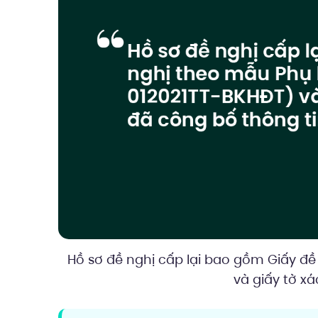
Hồ sơ đề nghị cấp lại bao gồm Giấy đề
và giấy tờ x