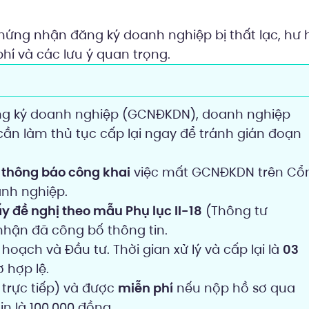
 chứng nhận đăng ký doanh nghiệp bị thất lạc, hư
phí và các lưu ý quan trọng.
ng ký doanh nghiệp (GCNĐKDN), doanh nghiệp
ần làm thủ tục cấp lại ngay để tránh gián đoạn
i
thông báo công khai
việc mất GCNĐKDN trên Cổ
anh nghiệp.
y đề nghị theo mẫu Phụ lục II-18
(Thông tư
nhận đã công bố thông tin.
oạch và Đầu tư. Thời gian xử lý và cấp lại là
03
 hợp lệ.
trực tiếp) và được
miễn phí
nếu nộp hồ sơ qua
in là 100.000 đồng.