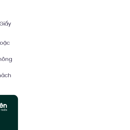
 Giấy
hoặc
không
khách