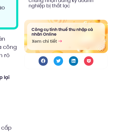
chứng nhận đăng ký doanh
nghiệp bị thất lạc
áo
Công cụ tính thuế thu nhập cá
nhân Online
án
Xem chi tiết
a công
m rõ
p lại
g cấp