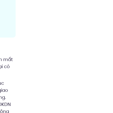
m mất
ại có
ục
giao
ng.
NĐKDN
hông