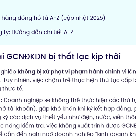
a hàng đồng hồ từ A-Z (cập nhật 2025)
g ty: Hướng dẫn chi tiết A-Z
ại GCNĐKDN bị thất lạc kịp thời
nghiệp
không bị xử phạt vi phạm hành chính
vì là
uy nhiên, việc chậm trễ thực hiện thủ tục cấp l
 thực tế.
:
Doanh nghiệp sẽ không thể thực hiện các thủ t
ở tài khoản), gặp khó khăn khi ký kết hợp đồng, 
 ký các dịch vụ thiết yếu như điện, nước, viễn thô
c năng kiểm tra, việc không xuất trình được GC
hể dẫn đến nghi ngờ doanh nghiệp “kinh doanh k