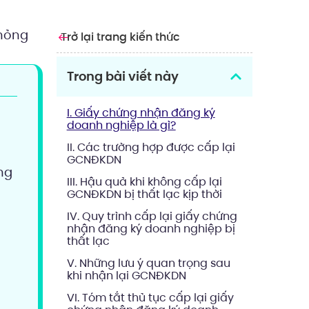
 hỏng
Trở lại trang kiến thức
Trong bài viết này
I. Giấy chứng nhận đăng ký
doanh nghiệp là gì?
II. Các trường hợp được cấp lại
GCNĐKDN
ng
III. Hậu quả khi không cấp lại
GCNĐKDN bị thất lạc kịp thời
IV. Quy trình cấp lại giấy chứng
nhận đăng ký doanh nghiệp bị
thất lạc
V. Những lưu ý quan trọng sau
khi nhận lại GCNĐKDN
VI. Tóm tắt thủ tục cấp lại giấy