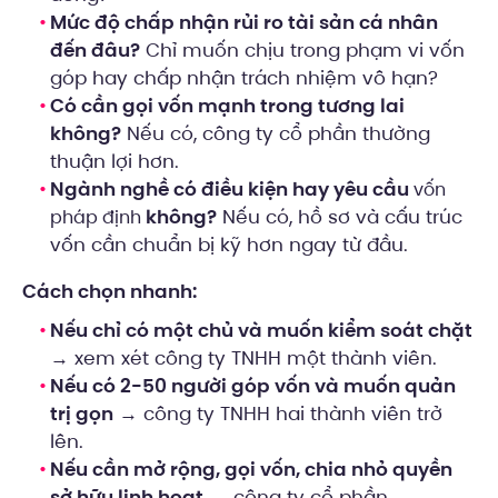
Mức độ chấp nhận rủi ro tài sản cá nhân
đến đâu?
Chỉ muốn chịu trong phạm vi vốn
góp hay chấp nhận trách nhiệm vô hạn?
Có cần gọi vốn mạnh trong tương lai
không?
Nếu có, công ty cổ phần thường
thuận lợi hơn.
Ngành nghề có điều kiện hay yêu cầu
vốn
không?
Nếu có, hồ sơ và cấu trúc
pháp định
vốn cần chuẩn bị kỹ hơn ngay từ đầu.
Cách chọn nhanh:
Nếu chỉ có một chủ và muốn kiểm soát chặt
→ xem xét công ty TNHH một thành viên.
Nếu có 2-50 người góp vốn và muốn quản
trị gọn
→ công ty TNHH hai thành viên trở
lên.
Nếu cần mở rộng, gọi vốn, chia nhỏ quyền
sở hữu linh hoạt
→ công ty cổ phần.