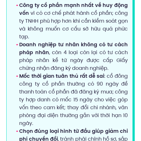
Công ty cổ phần mạnh nhất về huy động
vốn
vì có cơ chế phát hành cổ phần; công
ty TNHH phù hợp hơn khi cần kiểm soát gọn
và không muốn cơ cấu sở hữu quá phức
tạp.
Doanh nghiệp tư nhân không có tư cách
pháp nhân
, còn 4 loại còn lại có tư cách
pháp nhân kể từ ngày được cấp Giấy
chứng nhận đăng ký doanh nghiệp.
Mốc thời gian tuân thủ rất dễ sai
: cổ đông
công ty cổ phần thường có 90 ngày để
thanh toán cổ phần đã đăng ký mua; công
ty hợp danh có mốc 15 ngày cho việc góp
vốn theo cam kết; thay đổi chi nhánh, văn
phòng đại diện thường gắn với thời hạn 10
ngày.
Chọn đúng loại hình từ đầu giúp giảm chi
phí chuyển đổi
, tránh phải chỉnh hồ sơ, sắp