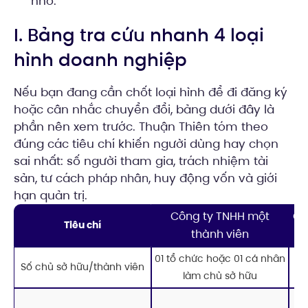
nhỏ.
I. Bảng tra cứu nhanh 4 loại
hình doanh nghiệp
Nếu bạn đang cần chốt loại hình để đi đăng ký
hoặc cân nhắc chuyển đổi, bảng dưới đây là
phần nên xem trước. Thuận Thiên tóm theo
đúng các tiêu chí khiến người dùng hay chọn
sai nhất: số người tham gia, trách nhiệm tài
sản, tư cách
, huy động vốn và giới
pháp nhân
hạn quản trị.
Công ty TNHH một
Cô
Tiêu chí
thành viên
01 tổ chức hoặc 01 cá nhân
Số chủ sở hữu/thành viên
T
làm chủ sở hữu