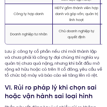
HĐTV gồm thành viên hợp
Công ty hợp danh
danh và góp vốn; quản trị
linh hoạt
P
Chủ doanh nghiệp tự
Doanh nghiệp tư nhân
nh
quyết định
Lưu ý: công ty cổ phần nếu chỉ mới thành lập
và chưa phải là công ty đại chúng thì nghĩa vụ
quản trị chưa quá nặng, nhưng khi bắt đầu mở
rộng sở hữu hoặc có trên 11 cổ đông, yêu cầu về
tổ chức bộ máy và báo cáo sẽ tăng lên rõ rệt.
VI. Rủi ro pháp lý khi chọn sai
hoặc vận hành sai loại hình