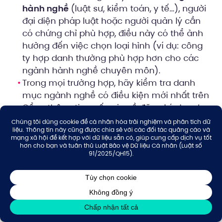
hành nghề
(luật sư, kiểm toán, y tế…), người
đại diện pháp luật hoặc người quản lý cần
có chứng chỉ phù hợp, điều này có thể ảnh
hưởng đến việc chọn loại hình (ví dụ: công
ty hợp danh thường phù hợp hơn cho các
ngành hành nghề chuyên môn).
Trong mọi trường hợp, hãy kiểm tra danh
mục ngành nghề có điều kiện mới nhất trên
Cổng thông tin quốc gia về đăng ký doanh
nghiệp trước khi nộp hồ sơ.
Một số mốc thời gian cần nhớ khi vận hành:
90 ngày
để
cổ phần thanh
cổ đông công ty
toán đủ số cổ phần đã đăng ký mua.
15 ngày
để góp vốn trong công ty hợp danh
theo thời hạn nêu trong hồ sơ nội bộ, trừ
trường hợp có quy định khác.
15 ngày
khi công ty cổ phần chỉ còn một cổ