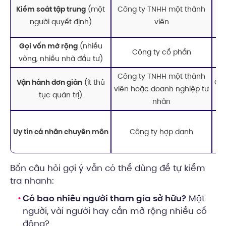
Kiểm soát tập trung
(một
Công ty TNHH một thành
k
người quyết định)
viên
Gọi vốn mở rộng
(nhiều
Ph
Công ty cổ phần
vòng, nhiều nhà đầu tư)
gi
Công ty TNHH một thành
Vận hành đơn giản
(ít thủ
Cơ 
viên hoặc doanh nghiệp tư
tục quản trị)
nhân
Uy tín cá nhân chuyên môn
Công ty hợp danh
ch
Bốn câu hỏi gợi ý vẫn có thể dùng để tự kiểm
tra nhanh:
Có bao nhiêu người tham gia sở hữu?
Một
người, vài người hay cần mở rộng nhiều cổ
đông?