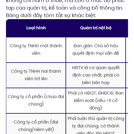
không chỉ nằm ở thuế, mà còn ở mức độ phức
tạp của quản trị, kế toán và công bố thông tin.
Bảng dưới đây tóm tắt sự khác biệt:
Loại hình
Quản trị nội bộ
P
Công ty TNHH một thành
Đơn giản: Chủ sở hữu
nh
viên
quyết định mọi vấn đề
kế
HĐTV là cơ quan quyết
P
Công ty TNHH hai thành
định cao nhất; phải có
nh
viên trở lên
biên bản họp
Phải có HĐQT, ĐHĐCĐ, Ban
P
Công ty cổ phần (chưa đại
kiểm soát (nếu >11 cổ
chúng)
đông)
Phải tuân thủ quản trị công
Công ty cổ phần (đại
BC
ty đại chúng; có thành
chúng/niêm yết)
viên độc lập HĐQT