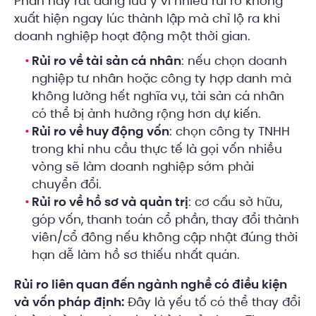
Phần này rất đáng lưu ý vì nhiều rủi ro không
xuất hiện ngay lúc thành lập mà chỉ lộ ra khi
doanh nghiệp hoạt động một thời gian.
Rủi ro về tài sản cá nhân
: nếu chọn doanh
nghiệp tư nhân hoặc công ty hợp danh mà
không lường hết nghĩa vụ, tài sản cá nhân
có thể bị ảnh hưởng rộng hơn dự kiến.
Rủi ro về huy động vốn
: chọn công ty TNHH
trong khi nhu cầu thực tế là gọi vốn nhiều
vòng sẽ làm doanh nghiệp sớm phải
chuyển đổi.
Rủi ro về hồ sơ và quản trị
: cơ cấu sở hữu,
góp vốn, thanh toán cổ phần, thay đổi thành
viên/cổ đông nếu không cập nhật đúng thời
hạn dễ làm hồ sơ thiếu nhất quán.
Rủi ro liên quan đến ngành nghề có điều kiện
và vốn pháp định:
Đây là yếu tố có thể thay đổi