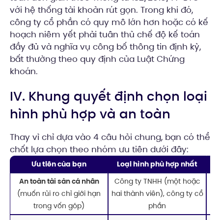
với hệ thống tài khoản rút gọn. Trong khi đó,
công ty cổ phần có quy mô lớn hơn hoặc có kế
hoạch niêm yết phải tuân thủ chế độ kế toán
đầy đủ và nghĩa vụ công bố thông tin định kỳ,
bất thường theo quy định của Luật Chứng
khoán.
IV. Khung quyết định chọn loại
hình phù hợp và an toàn
Thay vì chỉ dựa vào 4 câu hỏi chung, bạn có thể
chốt lựa chọn theo nhóm ưu tiên dưới đây:
Ưu tiên của bạn
Loại hình phù hợp nhất
An toàn tài sản cá nhân
Công ty TNHH (một hoặc
Cả
(muốn rủi ro chỉ giới hạn
hai thành viên), công ty cổ
p
trong vốn góp)
phần