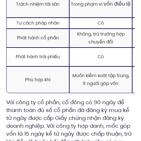
vốn điều lệ
Trách nhiệm tài sản
Trong phạm vi
Tr
Tư cách pháp nhân
Có
Không, trừ trường hợp
Phát hành cổ phần
chuyển đổi
Phát hành trái phiếu
Có
Cầ
Muốn kiểm soát tập trung,
Phù hợp khi
ít người góp vốn
Với công ty cổ phần, cổ đông có 90 ngày để
thanh toán đủ số cổ phần đã đăng ký mua kể
từ ngày được cấp Giấy chứng nhận đăng ký
doanh nghiệp. Với công ty hợp danh, mốc góp
vốn là 15 ngày kể từ ngày được chấp thuận, trừ