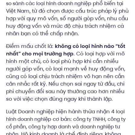
phổ biến tại
so sánh các loại hình doanh nghiệp
Việt Nam, từ đó chọn được cấu trúc pháp lý phù
hợp với quy mô vốn, số người góp vốn, nhu cầu
huy động vốn và mức độ chịu trách nhiệm cá
nhân bạn có thể chấp nhận.
Điểm mấu chốt là:
không có loại hình nào “tốt
nhất” cho mọi trường hợp
. Có loại hợp với mô
hình một chủ, có loại phù hợp khi cần nhiều
người góp vốn, có loại mạnh về huy động vốn,
cũng có loại chịu trách nhiệm vô hạn nên cần
cân nhắc rất kỹ. Nếu chọn sai ngay từ đầu, chi
phí chuyển đổi sau này thường cao hơn nhiều
so với việc chọn đúng ngay khi thành lập.
Luật Doanh nghiệp hiện hành thừa nhận 4
loại
cơ bản:
,
hình doanh nghiệp
công ty TNHH
công ty
,
và
cổ phần
công ty hợp danh
doanh nghiệp tư
. Hộ kinh doanh là chế định riêng, không
nhân