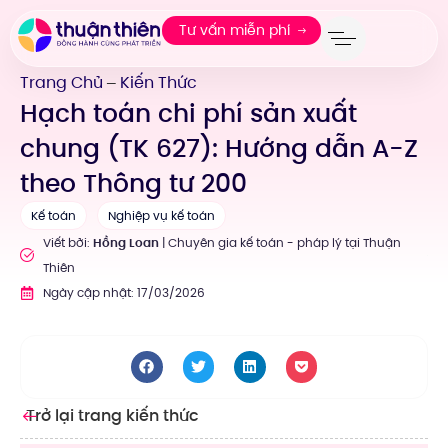
Tư vấn miễn phí
Trang Chủ
Kiến Thức
—
Hạch toán chi phí sản xuất
chung (TK 627): Hướng dẫn A-Z
theo Thông tư 200
Kế toán
Nghiệp vụ kế toán
Viết bởi:
Hồng Loan
| Chuyên gia kế toán - pháp lý tại Thuận
Thiên
Ngày cập nhật: 17/03/2026
Trở lại trang kiến thức