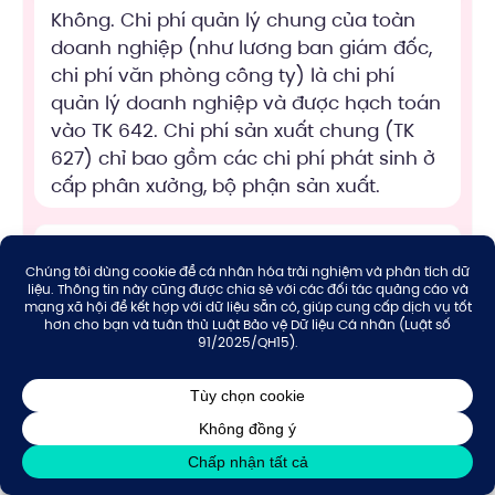
Không. Chi phí quản lý chung của toàn
doanh nghiệp (như lương ban giám đốc,
chi phí văn phòng công ty) là chi phí
quản lý doanh nghiệp và được hạch toán
vào TK 642. Chi phí sản xuất chung (TK
627) chỉ bao gồm các chi phí phát sinh ở
cấp phân xưởng, bộ phận sản xuất.
Tại sao phải phân biệt chi phí sản xuất
chung cố định và biến đổi?
Nếu không sản xuất trong tháng thì chi
phí sản xuất chung cố định xử lý thế nào?
Doanh nghiệp dịch vụ (ví dụ: du lịch, sửa
chữa) có hạch toán chi phí vào TK 627