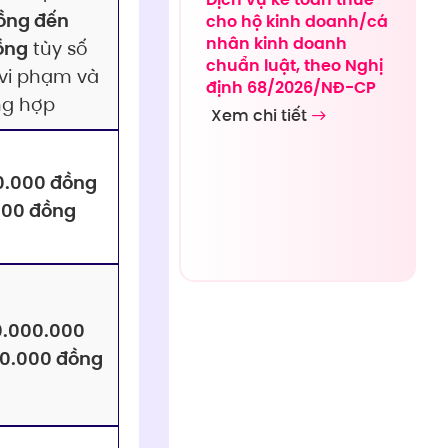
ồng đến
cho hộ kinh doanh/cá
nhân kinh doanh
ồng
tùy số
chuẩn luật, theo Nghị
vi phạm và
định 68/2026/NĐ-CP
ng hợp
Xem chi tiết
0.000 đồng
000 đồng
0.000.000
0.000 đồng