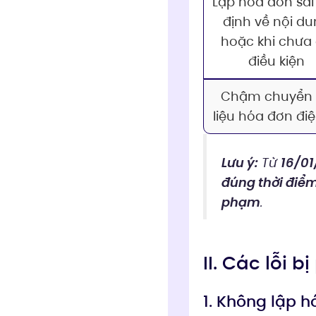
Lập hóa đơn sai
định về nội d
hoặc khi chưa
điều kiện
Chậm chuyển
liệu hóa đơn điệ
Lưu ý:
Từ
16/01
đúng thời điể
phạm
.
II. Các lỗi 
1. Không lập h