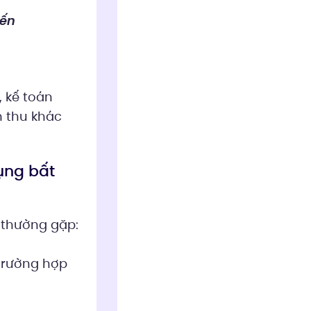
ến
, kế toán
m thu khác
ụng bất
 thường gặp:
trường hợp