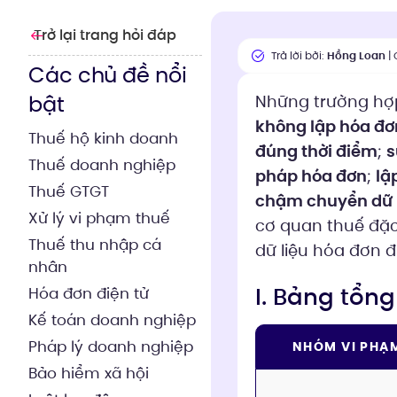
Trở lại trang hỏi đáp
Trả lời bởi:
Hồng Loan
| 
Các chủ đề nổi
bật
Những trường hợp
không lập hóa đơ
Thuế hộ kinh doanh
đúng thời điểm
;
s
Thuế doanh nghiệp
pháp hóa đơn
;
lậ
Thuế GTGT
chậm chuyển dữ l
Xử lý vi phạm thuế
cơ quan thuế đặc 
Thuế thu nhập cá
dữ liệu hóa đơn đ
nhân
I. Bảng tổn
Hóa đơn điện tử
Kế toán doanh nghiệp
Pháp lý doanh nghiệp
NHÓM VI PHẠ
Bảo hiểm xã hội