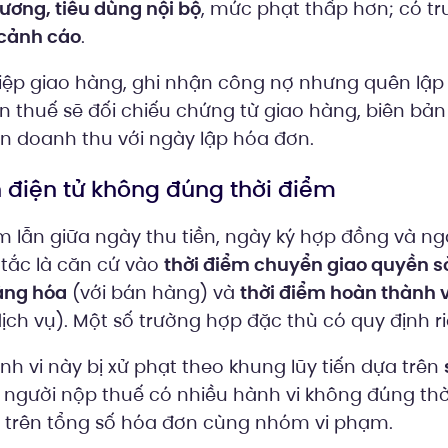
 lương, tiêu dùng nội bộ
, mức phạt thấp hơn; có t
 cảnh cáo
.
p giao hàng, ghi nhận công nợ nhưng quên lập 
n thuế sẽ đối chiếu chứng từ giao hàng, biên bản
ận doanh thu với ngày lập hóa đơn.
n điện tử không đúng thời điểm
 lẫn giữa ngày thu tiền, ngày ký hợp đồng và ng
tắc là căn cứ vào
thời điểm chuyển giao quyền s
àng hóa
(với bán hàng) và
thời điểm hoàn thành 
dịch vụ). Một số trường hợp đặc thù có quy định r
ành vi này bị xử phạt theo khung lũy tiến dựa trên
u người nộp thuế có nhiều hành vi không đúng th
h trên tổng số hóa đơn cùng nhóm vi phạm.