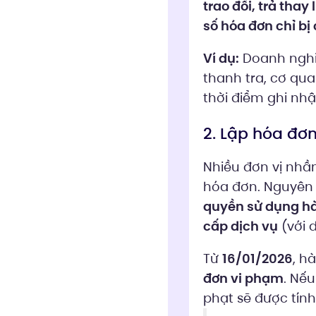
trao đổi, trả thay
số hóa đơn chỉ bị
Ví dụ:
Doanh nghiệ
thanh tra, cơ qua
thời điểm ghi nh
2. Lập hóa đơ
Nhiều đơn vị nhầm
hóa đơn. Nguyên 
quyền sử dụng h
cấp dịch vụ
(với 
Từ
16/01/2026
, h
đơn vi phạm
. Nế
phạt sẽ được tín