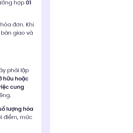
rường hợp
01
hóa đơn. Khi
 bàn giao và
ày phải lập
ở hữu hoặc
việc cung
iêng.
số lượng hóa
ời điểm, mức