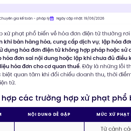
Chuyên gia kế toán - pháp lý
Ngày cập nhật: 19/06/2026
 xử phạt phổ biến về hóa đơn điện tử thường rơi
n khi bán hàng hóa, cung cấp dịch vụ
;
lập hóa đơ
ử dụng hóa đơn điện tử không hợp pháp hoặc sử 
p hóa đơn sai nội dung hoặc lập khi chưa đủ điều 
iệu hóa đơn cho cơ quan thuế
. Đây là những lỗi
biệt quan tâm khi đối chiếu doanh thu, thời điể
iện tử.
g hợp các trường hợp xử phạt phổ 
M
NỘI DUNG DỄ GẶP
MỨC XỬ PHẠT 
Từ cảnh cá