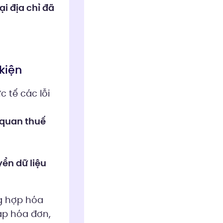
i địa chỉ đã
kiện
 tế các lỗi
 quan thuế
ển dữ liệu
g hợp hóa
áp hóa đơn,