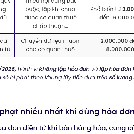
 quy
Thiếu nội dung bắt
ung
buộc, lập khi chưa
Phổ biến từ
2.0
 đủ
được cơ quan thuế
đến 16.000.
chấp thuận…
 dữ
Chuyển dữ liệu muộn
2.000.000 đ
n tử
cho cơ quan thuế
8.000.000
/2026
, hành vi
không lập hóa đơn
và
lập hóa đơn
m
sẽ bị phạt theo khung lũy tiến dựa trên
số lượng 
bị phạt nhiều nhất khi dùng hóa đơn
óa đơn điện tử khi bán hàng hóa, cung c