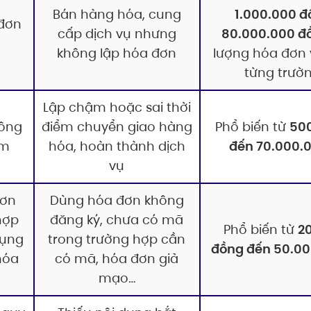
Bán hàng hóa, cung
1.000.000 đ
 đơn
cấp dịch vụ nhưng
80.000.000 đ
không lập hóa đơn
lượng hóa đơn 
từng trườ
Lập chậm hoặc sai thời
hông
điểm chuyển giao hàng
Phổ biến từ
50
ểm
hóa, hoàn thành dịch
đến 70.000.
vụ
đơn
Dùng hóa đơn không
hợp
đăng ký, chưa có mã
Phổ biến từ
2
dụng
trong trường hợp cần
đồng đến 50.00
hóa
có mã, hóa đơn giả
mạo…