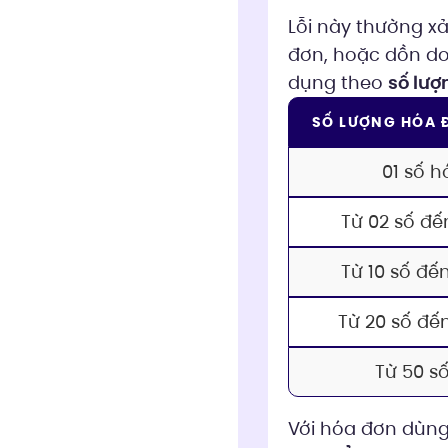
Lỗi này thường x
đơn, hoặc dồn do
dụng theo
số lượ
SỐ LƯỢNG HÓA 
01 số 
Từ 02 số đế
Từ 10 số đế
Từ 20 số đế
Từ 50 số
Với hóa đơn dùn