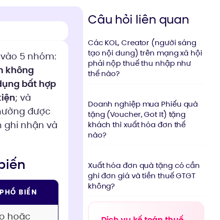
Câu hỏi liên quan
Các KOL, Creator (người sáng
tạo nội dung) trên mạng xã hội
 vào 5 nhóm:
phải nộp thuế thu nhập như
n không
thế nào?
dụng bất hợp
kiện
; và
Doanh nghiệp mua Phiếu quà
 thường được
tặng (Voucher, Got It) tặng
m ghi nhận và
khách thì xuất hóa đơn thế
nào?
biến
Xuất hóa đơn quà tặng có cần
ghi đơn giá và tiền thuế GTGT
không?
PHỔ BIẾN
o hoặc
Dịch vụ kế toán thuế