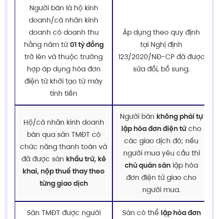
Người bán là hộ kinh
doanh/cá nhân kinh
doanh có doanh thu
Áp dụng theo quy định
hằng năm từ
01 tỷ đồng
tại Nghị định
trở lên và thuộc trường
123/2020/NĐ-CP đã được
hợp áp dụng hóa đơn
sửa đổi, bổ sung.
điện tử khởi tạo từ máy
tính tiền
Người bán
không phải tự
Hộ/cá nhân kinh doanh
lập hóa đơn điện tử
cho
bán qua sàn TMĐT có
các giao dịch đó; nếu
chức năng thanh toán và
người mua yêu cầu thì
đã được sàn
khấu trừ, kê
chủ quản sàn
lập hóa
khai, nộp thuế thay theo
đơn điện tử giao cho
từng giao dịch
người mua.
Sàn TMĐT được người
Sàn có thể
lập hóa đơn