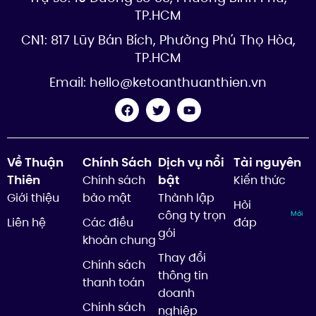
TP.HCM
CN1: 817 Lũy Bán Bích, Phường Phú Thọ Hòa,
TP.HCM
Email:
hello@ketoanthuanthien.vn
Về Thuận
Chính Sách
Dịch vụ nổi
Tài nguyên
Thiên
bật
Chính sách
Kiến thức
Giới thiệu
bảo mật
Thành lập
Hỏi
công ty trọn
Mới
Liên hệ
Các điều
đáp
gói
khoản chung
Thay đổi
Chính sách
thông tin
thanh toán
doanh
Chính sách
nghiệp