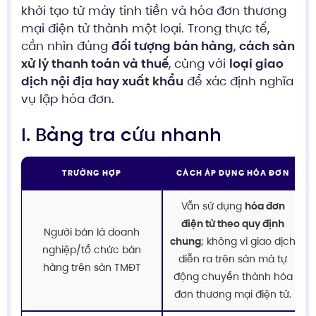
khởi tạo từ máy tính tiền và hóa đơn thương
mại điện tử thành một loại. Trong thực tế,
cần nhìn đúng
đối tượng bán hàng
,
cách sàn
xử lý thanh toán và thuế
, cùng với
loại giao
dịch nội địa hay xuất khẩu
để xác định nghĩa
vụ lập hóa đơn.
I. Bảng tra cứu nhanh
TRƯỜNG HỢP
CÁCH ÁP DỤNG HÓA ĐƠN
Vẫn sử dụng
hóa đơn
điện tử theo quy định
Người bán là doanh
chung
; không vì giao dịch
nghiệp/tổ chức bán
diễn ra trên sàn mà tự
hàng trên sàn TMĐT
động chuyển thành hóa
đơn thương mại điện tử.