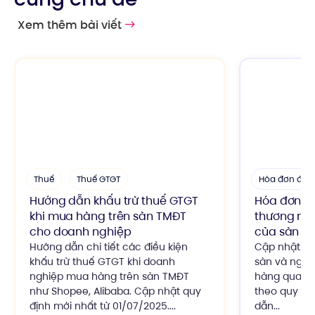
Xem thêm bài viết
Thuế
Thuế GTGT
Hóa đơn điện
Hướng dẫn khấu trừ thuế GTGT
Hóa đơn b
khi mua hàng trên sàn TMĐT
thương mại
cho doanh nghiệp
của sàn và
Hướng dẫn chi tiết các điều kiện
Cập nhật chi
khấu trừ thuế GTGT khi doanh
sàn và ngườ
nghiệp mua hàng trên sàn TMĐT
hàng qua sà
như Shopee, Alibaba. Cập nhật quy
theo quy đị
định mới nhất từ 01/07/2025....
dẫn...