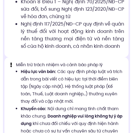
Khoản 8 Điều 1 – Nghị định 70/2025/NĐ-CP
sửa đổi, bổ sung Nghị định 123/2020/NĐ-CP
về hóa đơn, chứng từ
Nghị định 117/2025/NĐ-CP quy định về quản
lý thuế đối với hoạt động kinh doanh trên
nền tảng thương mại điện tử và nền tảng
số của hộ kinh doanh, cá nhân kinh doanh
Miễn trừ trách nhiệm và cảnh báo pháp lý
Hiệu lực văn bản:
Các quy định pháp luật và trích
dẫn trong bài viết có hiệu lực tại thời điểm biên
tập (Ngày cập nhật). Hệ thống luật pháp (Kế
toán, Thuế, Luật doanh nghiệp…) thường xuyên
thay đổi và cập nhật mới.
Khuyến cáo:
Nội dung chỉ mang tính chất tham
khảo chung.
Doanh nghiệp vui lòng không tự ý áp
dụng
khi chưa đối chiếu với quy định hiện hành
hoặc chưa có sự tư vấn chuyên sâu từ chuyên