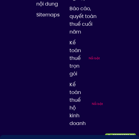
nội dung
Báo cáo,
Sitemaps
quyết toán
thuế cuối
năm
Kế
toán
thuế
Nổi bật
trọn
gói
Kế
toán
thuế
Nổi bật
hộ
kinh
doanh