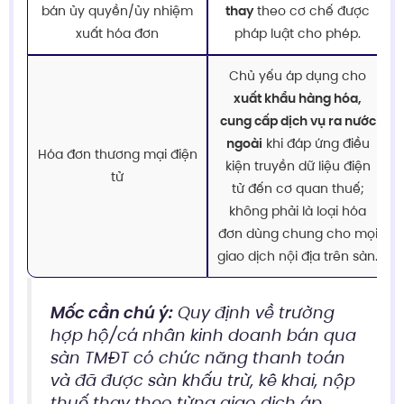
bán ủy quyền/ủy nhiệm
thay
theo cơ chế được
xuất hóa đơn
pháp luật cho phép.
Chủ yếu áp dụng cho
xuất khẩu hàng hóa,
cung cấp dịch vụ ra nước
ngoài
khi đáp ứng điều
Hóa đơn thương mại điện
kiện truyền dữ liệu điện
tử
tử đến cơ quan thuế;
không phải là loại hóa
đơn dùng chung cho mọi
giao dịch nội địa trên sàn.
Mốc cần chú ý:
Quy định về trường
hợp hộ/cá nhân kinh doanh bán qua
sàn TMĐT có chức năng thanh toán
và đã được sàn khấu trừ, kê khai, nộp
thuế thay theo từng giao dịch áp