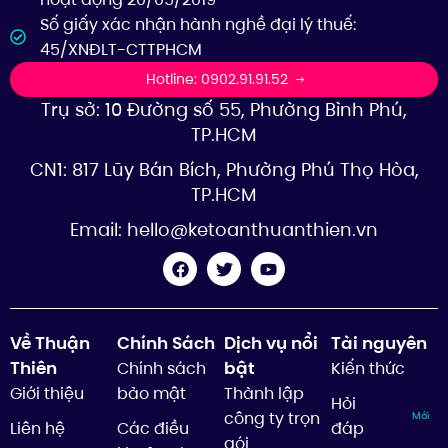
Số giấy xác nhận hành nghề đại lý thuế:
45/XNĐLT-CTTPHCM
Hotline: 0902.91.91.52
Trụ sở: 10 Đường số 55, Phường Bình Phú,
TP.HCM
CN1: 817 Lũy Bán Bích, Phường Phú Thọ Hòa,
TP.HCM
Email:
hello@ketoanthuanthien.vn
Về Thuận
Chính Sách
Dịch vụ nổi
Tài nguyên
Thiên
bật
Chính sách
Kiến thức
Giới thiệu
bảo mật
Thành lập
Hỏi
công ty trọn
Mới
Liên hệ
Các điều
đáp
gói