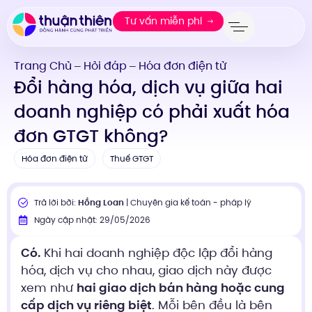
Tư vấn miễn phí
Trang Chủ
Hỏi đáp
Hóa đơn điện tử
—
—
Đổi hàng hóa, dịch vụ giữa hai
doanh nghiệp có phải xuất hóa
đơn GTGT không?
Hóa đơn điện tử
Thuế GTGT
Trả lời bởi:
Hồng Loan
| Chuyên gia kế toán - pháp lý
Ngày cập nhật: 29/05/2026
Có.
Khi hai doanh nghiệp độc lập đổi hàng
hóa, dịch vụ cho nhau, giao dịch này được
xem như
hai giao dịch bán hàng hoặc cung
cấp dịch vụ riêng biệt
. Mỗi bên đều là bên