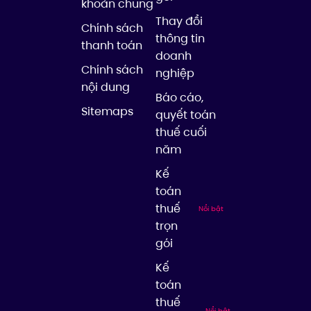
khoản chung
Thay đổi
Chính sách
thông tin
thanh toán
doanh
Chính sách
nghiệp
nội dung
Báo cáo,
Sitemaps
quyết toán
thuế cuối
năm
Kế
toán
thuế
Nổi bật
trọn
gói
Kế
toán
thuế
Nổi bật