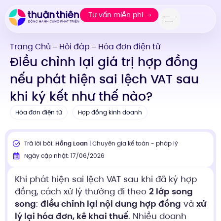
Tư vấn miễn phí
Trang Chủ
Hỏi đáp
Hóa đơn điện tử
—
—
Điều chỉnh lại giá trị hợp đồng
nếu phát hiện sai lệch VAT sau
khi ký kết như thế nào?
Hóa đơn điện tử
Hợp đồng kinh doanh
Trả lời bởi:
Hồng Loan
| Chuyên gia kế toán - pháp lý
Ngày cập nhật: 17/06/2026
Khi phát hiện sai lệch VAT sau khi đã ký hợp
đồng, cách xử lý thường đi theo
2 lớp song
song
:
điều chỉnh lại nội dung hợp đồng
và
xử
lý lại hóa đơn, kê khai thuế
. Nhiều doanh