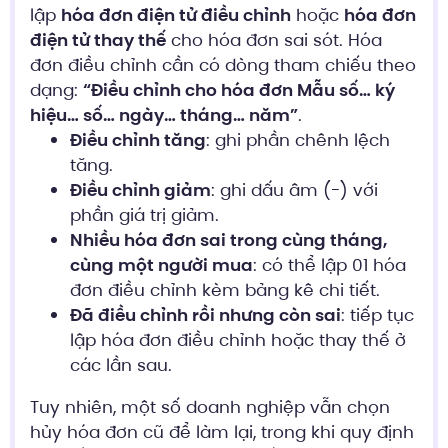
lập
hóa đơn điện tử điều chỉnh
hoặc
hóa đơn
điện tử thay thế
cho hóa đơn sai sót. Hóa
đơn điều chỉnh cần có dòng tham chiếu theo
dạng:
“Điều chỉnh cho hóa đơn Mẫu số… ký
hiệu… số… ngày… tháng… năm”
.
Điều chỉnh tăng
: ghi phần chênh lệch
tăng.
Điều chỉnh giảm
: ghi dấu âm (-) với
phần giá trị giảm.
Nhiều hóa đơn sai trong cùng tháng,
cùng một người mua
: có thể lập 01 hóa
đơn điều chỉnh kèm bảng kê chi tiết.
Đã điều chỉnh rồi nhưng còn sai
: tiếp tục
lập hóa đơn điều chỉnh hoặc thay thế ở
các lần sau.
Tuy nhiên, một số doanh nghiệp vẫn chọn
hủy hóa đơn cũ để làm lại, trong khi quy định