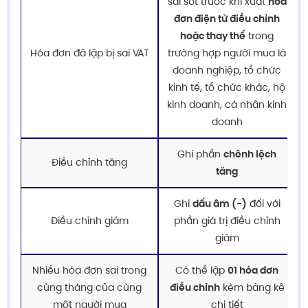
sai sót trước khi xuất
hóa
đơn điện tử điều chỉnh
hoặc thay thế
trong
Hóa đơn đã lập bị sai VAT
trường hợp người mua là
doanh nghiệp, tổ chức
kinh tế, tổ chức khác, hộ
kinh doanh, cá nhân kinh
doanh
Ghi phần
chênh lệch
Điều chỉnh tăng
tăng
Ghi
dấu âm (-)
đối với
Điều chỉnh giảm
phần giá trị điều chỉnh
giảm
Nhiều hóa đơn sai trong
Có thể lập
01 hóa đơn
cùng tháng của cùng
điều chỉnh
kèm bảng kê
một người mua
chi tiết