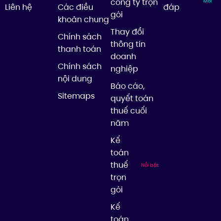
công ty trọn
Mới
Liên hệ
Các điều
đáp
gói
khoản chung
Thay đổi
Chính sách
thông tin
thanh toán
doanh
Chính sách
nghiệp
nội dung
Báo cáo,
Sitemaps
quyết toán
thuế cuối
năm
Kế
toán
thuế
Nổi bật
trọn
gói
Kế
toán