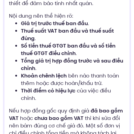
thiết để đảm bảo tính nhất quán.
Nội dung nên thể hiện rõ:
Giá trị trước thuế ban đầu
.
Thuế suất VAT ban đầu và thuế suất
đúng
.
Số tiền thuế GTGT ban đầu và số tiền
thuế GTGT điều chỉnh
.
Tổng giá trị hợp đồng trước và sau điều
chỉnh
.
Khoản chênh lệch
bên nào thanh toán
thêm hoặc được hoàn/khấu trừ.
Thời điểm có hiệu lực
của việc điều
chỉnh.
Nếu hợp đồng gốc quy định giá
đã bao gồm
VAT
hoặc
chưa bao gồm VAT
thì khi sửa đổi
nên bám đúng cơ chế giá đó. Một số đơn vị
chỉ điều chỉnh tổng tiền mà không tách lại