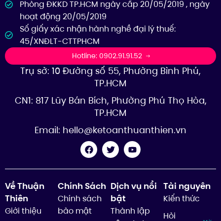
Phòng ĐKKD TP.HCM ngày cấp 20/05/2019 , ngày
hoạt động 20/05/2019
Số giấy xác nhận hành nghề đại lý thuế:
45/XNĐLT-CTTPHCM
Hotline: 0902.91.91.52
Trụ sở: 10 Đường số 55, Phường Bình Phú,
TP.HCM
CN1: 817 Lũy Bán Bích, Phường Phú Thọ Hòa,
TP.HCM
Email:
hello@ketoanthuanthien.vn
Về Thuận
Chính Sách
Dịch vụ nổi
Tài nguyên
Thiên
bật
Chính sách
Kiến thức
Giới thiệu
bảo mật
Thành lập
Hỏi