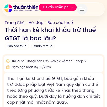
Tư vấn miễn phí
Trang Chủ
Hỏi đáp
Báo cáo thuế
—
—
Thời hạn kê khai khấu trừ thuế
GTGT là bao lâu?
Báo cáo thuế
Quản lý thuế
Trả lời bởi:
Hồng Loan
| Chuyên gia kế toán - pháp lý
Ngày cập nhật: 15/06/2026
Thời hạn kê khai thuế GTGT, bao gồm khấu
trừ, được pháp luật Việt Nam quy định cụ thể
theo từng phương thức kê khai: theo tháng
hoặc theo quý. Dưới đây là hướng dẫn chi tiết
cập nhật mới nhất năm 2025.