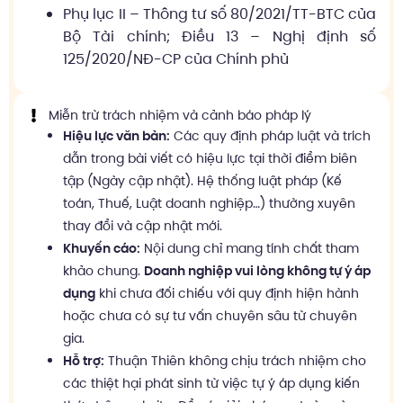
Phụ lục II – Thông tư số 80/2021/TT-BTC của
Bộ Tài chính; Điều 13 – Nghị định số
125/2020/NĐ-CP của Chính phủ
Miễn trừ trách nhiệm và cảnh báo pháp lý
Hiệu lực văn bản:
Các quy định pháp luật và trích
dẫn trong bài viết có hiệu lực tại thời điểm biên
tập (Ngày cập nhật). Hệ thống luật pháp (Kế
toán, Thuế, Luật doanh nghiệp…) thường xuyên
thay đổi và cập nhật mới.
Khuyến cáo:
Nội dung chỉ mang tính chất tham
khảo chung.
Doanh nghiệp vui lòng không tự ý áp
dụng
khi chưa đối chiếu với quy định hiện hành
hoặc chưa có sự tư vấn chuyên sâu từ chuyên
gia.
Hỗ trợ:
Thuận Thiên không chịu trách nhiệm cho
các thiệt hại phát sinh từ việc tự ý áp dụng kiến