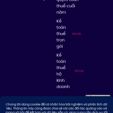
thuế cuối
năm
Kế
toán
thuế
Nổi bật
trọn
gói
Kế
toán
thuế
Nổi bật
hộ
kinh
doanh