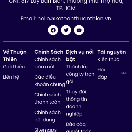
CN1: 817 Lũy Bán Bích, Phường Phú Thọ Hòa,
TP.HCM
Email:
hello@ketoanthuanthien.vn
Về Thuận
Chính Sách
Dịch vụ nổi
Tài nguyên
Thiên
bật
Chính sách
Kiến thức
Giới thiệu
bảo mật
Thành lập
Hỏi
công ty trọn
Mới
Liên hệ
Các điều
đáp
gói
khoản chung
Thay đổi
Chính sách
thông tin
thanh toán
doanh
Chính sách
nghiệp
nội dung
Báo cáo,
Sitemaps
quyết toán