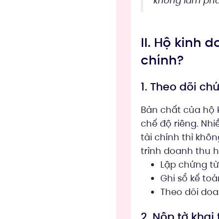
không làm phát
II. Hộ kinh 
chính?
1. Theo dõi ch
Bản chất của hộ k
chế độ riêng. Nh
tài chính thì khô
trình doanh thu h
Lập chứng từ
Ghi sổ kế to
Theo dõi doa
2. Nộp tờ kha