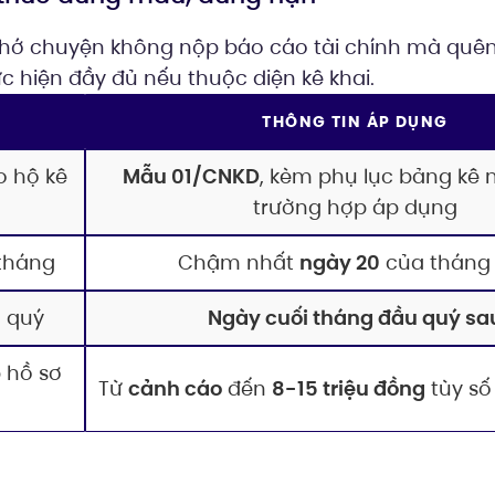
nhớ chuyện không nộp báo cáo tài chính mà quên
c hiện đầy đủ nếu thuộc diện kê khai.
THÔNG TIN ÁP DỤNG
o hộ kê
Mẫu 01/CNKD
, kèm phụ lục bảng kê 
trường hợp áp dụng
tháng
Chậm nhất
ngày 20
của tháng
 quý
Ngày cuối tháng đầu quý sa
 hồ sơ
Từ
cảnh cáo
đến
8-15 triệu đồng
tùy s
ế