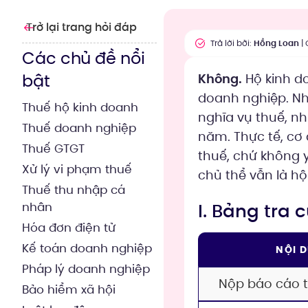
Trở lại trang hỏi đáp
Trả lời bởi:
Hồng Loan
| 
Các chủ đề nổi
bật
Không.
Hộ kinh d
doanh nghiệp. Nh
Thuế hộ kinh doanh
nghĩa vụ thuế, n
Thuế doanh nghiệp
năm. Thực tế, cơ 
Thuế GTGT
thuế, chứ không 
Xử lý vi phạm thuế
chủ thể vẫn là hộ
Thuế thu nhập cá
I. Bảng tra
nhân
Hóa đơn điện tử
Kế toán doanh nghiệp
NỘI 
Pháp lý doanh nghiệp
Nộp báo cáo t
Bảo hiểm xã hội