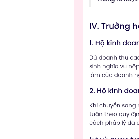
IV. Trường 
1. Hộ kinh doa
Dù doanh thu cao
sinh nghĩa vụ nộ
làm của doanh ng
2. Hộ kinh do
Khi chuyển sang 
tuân theo quy địn
cách pháp lý đã đ