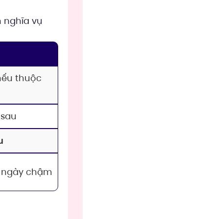
 nghĩa vụ
nếu thuộc
 sau
u
ố ngày chậm