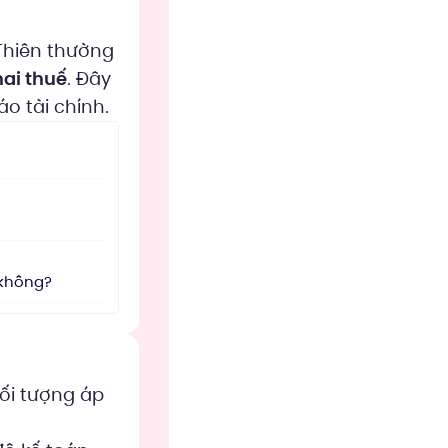
Thiên thường
hai thuế
. Đây
o tài chính.
 không?
đối tượng áp