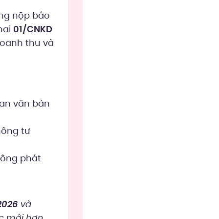
ông nộp báo
hai
01/CNKD
doanh thu và
ian văn bản
hông tư
hông phát
2026
và
ực mới hơn.