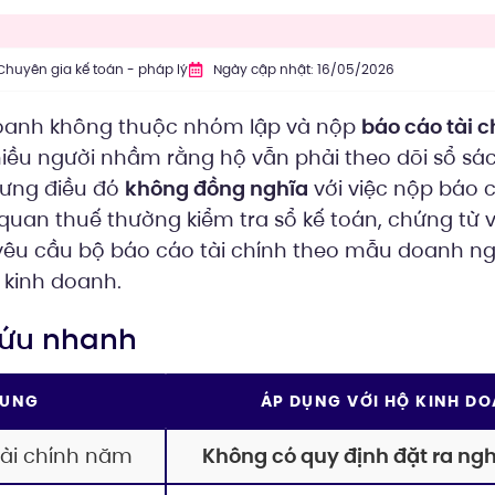
Chuyên gia kế toán - pháp lý
Ngày cập nhật: 16/05/2026
oanh không thuộc nhóm lập và nộp
báo cáo tài c
iều người nhầm rằng hộ vẫn phải theo dõi sổ sá
hưng điều đó
không đồng nghĩa
với việc nộp báo c
quan thuế thường kiểm tra sổ kế toán, chứng từ v
yêu cầu bộ báo cáo tài chính theo mẫu doanh n
 kinh doanh.
 cứu nhanh
DUNG
ÁP DỤNG VỚI HỘ KINH D
ài chính năm
Không có quy định đặt ra ngh