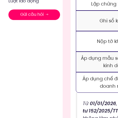
Luật lao động
Lập chứng 
Gửi câu hỏi
Ghi sổ 
Nộp tờ k
Áp dụng mẫu sổ
kinh 
Áp dụng chế đ
doanh 
Từ
01/01/2026
tư 152/2025/T