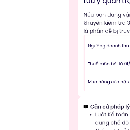
Lưu ý quan tr
Nếu bạn đang vận
khuyên kiểm tra 
là phần dễ bị tru
Ngưỡng doanh thu c
Thuế môn bài từ 01
Mua hàng của hộ ki
Căn cứ pháp l
Luật Kế toán
dụng chế độ 