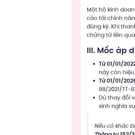
Một hộ kinh doan
cáo tài chính năm
đúng kỳ. Khi than
chứng từ liên qua
III. Mốc áp
Từ 01/01/202
này còn hiệu 
Từ 01/01/202
88/2021/TT-B
Dù thay đổi 
sinh nghĩa v
Nếu có khác b
Thông tư 152/