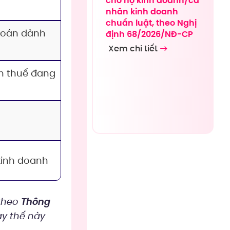
cho hộ kinh doanh/cá
nhân kinh doanh
chuẩn luật, theo Nghị
 toán dành
định 68/2026/NĐ-CP
Xem chi tiết
h thuế đang
kinh doanh
 theo
Thông
ay thế này