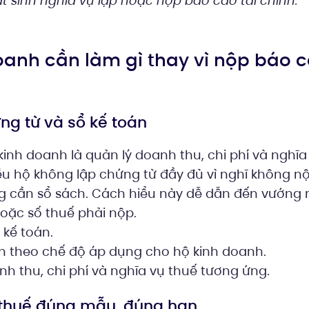
 sinh nghĩa vụ lập hoặc nộp báo cáo tài chính.
doanh cần làm gì thay vì nộp báo c
ứng từ và sổ kế toán
inh doanh là quản lý doanh thu, chi phí và nghĩa
iều hộ không lập chứng từ đầy đủ vì nghĩ không n
ng cần sổ sách. Cách hiểu này dễ dẫn đến vướng m
oặc số thuế phải nộp.
 kế toán.
án theo chế độ áp dụng cho hộ kinh doanh.
nh thu, chi phí và nghĩa vụ thuế tương ứng.
i thuế đúng mẫu, đúng hạn