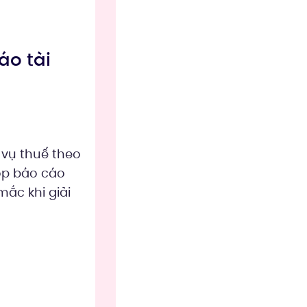
áo tài
 vụ thuế theo
ộp báo cáo
ắc khi giải