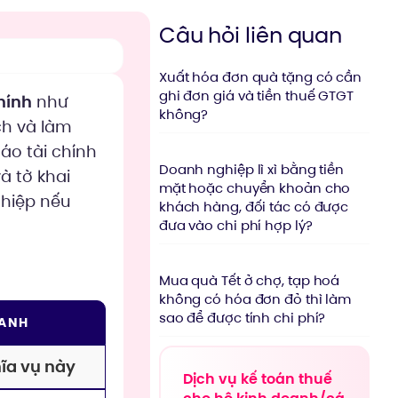
Câu hỏi liên quan
Xuất hóa đơn quà tặng có cần
ghi đơn giá và tiền thuế GTGT
hính
như
không?
ch và làm
áo tài chính
Doanh nghiệp lì xì bằng tiền
à tờ khai
mặt hoặc chuyển khoản cho
ghiệp nếu
khách hàng, đối tác có được
đưa vào chi phí hợp lý?
Mua quà Tết ở chợ, tạp hoá
không có hóa đơn đỏ thì làm
sao để được tính chi phí?
OANH
ĩa vụ này
Dịch vụ kế toán thuế