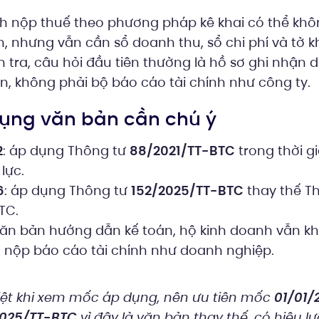
h nộp thuế theo phương pháp kê khai có thể kh
, nhưng vẫn cần sổ doanh thu, sổ chi phí và tờ k
h tra, câu hỏi đầu tiên thường là hồ sơ ghi nhận 
n, không phải bộ báo cáo tài chính như công ty.
 dụng văn bản cần chú ý
2
: áp dụng Thông tư
88/2021/TT-BTC
trong thời g
lực.
6
: áp dụng Thông tư
152/2025/TT-BTC
thay thế T
TC.
văn bản hướng dẫn kế toán, hộ kinh doanh vẫn k
ụ nộp báo cáo tài chính như doanh nghiệp.
iệt khi xem mốc áp dụng, nên ưu tiên mốc
01/01/
2025/TT-BTC
vì đây là văn bản thay thế, có hiệu l