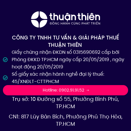
CÔNG TY TNHH TƯ VẤN & GIẢI PHÁP THUẾ
THUẬN THIÊN
Giấy chứng nhận ĐKDN số 0315690692 cấp bởi
Phòng ĐKKD TP.HCM ngày cấp 20/05/2019 , ngày
hoạt động 20/05/2019
Số giấy xác nhận hành nghề đại lý thuế:
45/XNĐLT-CTTPHCM
Hotline: 0902.91.91.52
Trụ sở: 10 Đường số 55, Phường Bình Phú,
TP.HCM
CN1: 817 Lũy Bán Bích, Phường Phú Thọ Hòa,
TP.HCM