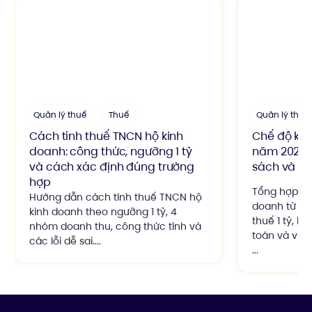
Quản lý thuế
Thuế
Quản lý thuế
Cách tính thuế TNCN hộ kinh
Chế độ kế 
doanh: công thức, ngưỡng 1 tỷ
năm 2026: 
và cách xác định đúng trường
sách và qu
hợp
Tổng hợp ch
Hướng dẫn cách tính thuế TNCN hộ
doanh từ n
kinh doanh theo ngưỡng 1 tỷ, 4
thuế 1 tỷ, h
nhóm doanh thu, công thức tính và
toán và việc
các lỗi dễ sai....
...