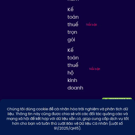
Kế
toán
thuế
Nổi bật
trọn
gói
Kế
toán
thuế
Nổi bật
hộ
kinh
doanh
© 2026 Công ty TNHH Tư Vấn & Giải Pháp Thuế Thuận Thiên, giữ bản