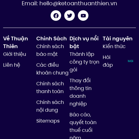
Email:
hello@ketoanthuanthien.vn
Về Thuận
Chính Sách
Dịch vụ nổi
Tài nguyên
Thiên
bật
Chính sách
Kiến thức
Giới thiệu
bảo mật
Thành lập
Hỏi
công ty trọn
Mới
Liên hệ
Các điều
đáp
gói
khoản chung
Thay đổi
Chính sách
thông tin
thanh toán
doanh
Chính sách
nghiệp
nội dung
Báo cáo,
Sitemaps
quyết toán
thuế cuối
năm