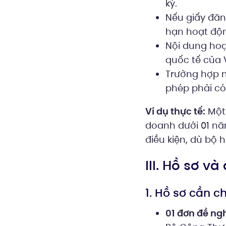
ký.
Nếu giấy đăn
hạn hoạt động
Nội dung hoạ
quốc tế của 
Trường hợp n
phép phải có
Ví dụ thực tế:
Một 
doanh dưới 01 nă
điều kiện, dù bộ h
III. Hồ sơ và
1. Hồ sơ cần c
01 đơn đề ng