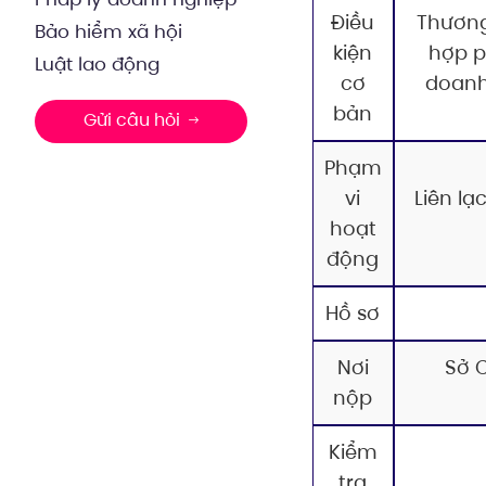
Điều
Thương
Bảo hiểm xã hội
kiện
hợp p
Luật lao động
cơ
doanh 
bản
Gửi câu hỏi
Phạm
vi
Liên lạ
hoạt
động
Hồ sơ
Nơi
Sở 
nộp
Kiểm
tra