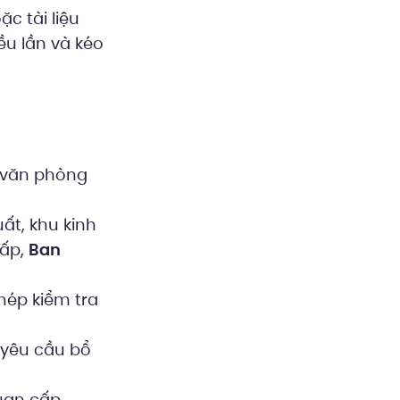
c tài liệu
u lần và kéo
t văn phòng
ất, khu kinh
cấp,
Ban
hép kiểm tra
 yêu cầu bổ
quan cấp