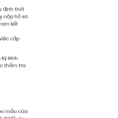
 định thời
y nộp hồ sơ.
cam kết
việc cấp
ký kinh
ớc thẩm tra
eo mẫu của