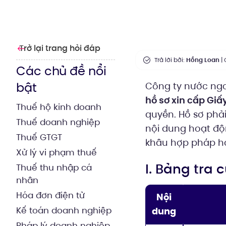
Trở lại trang hỏi đáp
Trả lời bởi:
Hồng Loan
| 
Các chủ đề nổi
bật
Công ty nước ngo
hồ sơ xin cấp Giấ
Thuế hộ kinh doanh
quyền. Hồ sơ phải
Thuế doanh nghiệp
nội dung hoạt độ
Thuế GTGT
khâu hợp pháp hó
Xử lý vi phạm thuế
I. Bảng tra
Thuế thu nhập cá
nhân
Hóa đơn điện tử
Nội
Kế toán doanh nghiệp
dung
Pháp lý doanh nghiệp