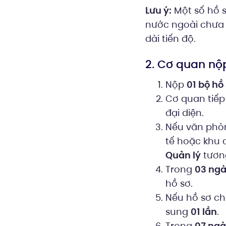
Lưu ý:
Một số hồ s
nước ngoài chưa 
dài tiến độ.
2. Cơ quan nộp
Nộp
01 bộ hồ
Cơ quan tiếp
đại diện.
Nếu văn phòn
tế hoặc khu 
Quản lý
tương
Trong
03 ngà
hồ sơ.
Nếu hồ sơ ch
sung
01 lần
.
Trong
07 ngà