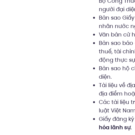
Bộ Công Thươ
người đại di
Bản sao Giấy
nhân nước n
Văn bản cử h
Bản sao báo 
thuế, tài ch
động thực sự
Bản sao hộ 
diện.
Tài liệu về đ
địa điểm hoặ
Các tài liệu 
luật Việt Nam
Giấy đăng ký
hóa lãnh sự
.