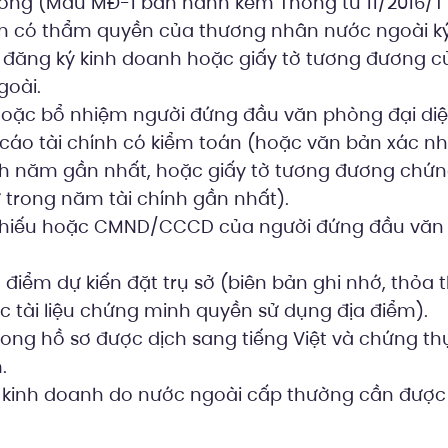
ng (Mẫu MĐ-1 ban hành kèm Thông tư 11/2016/T
ện có thẩm quyền của thương nhân nước ngoài ký
 đăng ký kinh doanh hoặc giấy tờ tương đương 
goài.
oặc bổ nhiệm người đứng đầu văn phòng đại diệ
cáo tài chính có kiểm toán (hoặc văn bản xác n
ính năm gần nhất, hoặc giấy tờ tương đương chứ
 trong năm tài chính gần nhất).
chiếu hoặc CMND/CCCD của người đứng đầu văn
ịa điểm dự kiến đặt trụ sở (biên bản ghi nhớ, thỏa
c tài liệu chứng minh quyền sử dụng địa điểm).
trong hồ sơ được dịch sang tiếng Việt và chứng t
.
 kinh doanh do nước ngoài cấp thường cần đượ