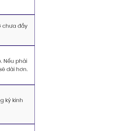
ơ chưa đầy
. Nếu phải
sẽ dài hơn.
g ký kinh