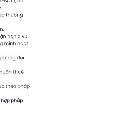
T-BCT), do
.
của thương
n.
hận nghĩa vụ
ng minh hoạt
 phòng đại
 thuận thuê
hực theo pháp
c
hợp pháp