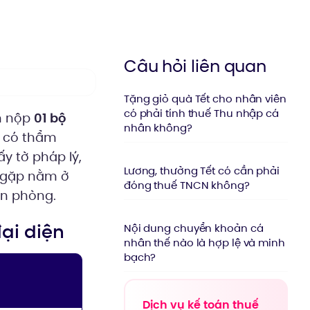
Câu hỏi liên quan
Tặng giỏ quà Tết cho nhân viên
có phải tính thuế Thu nhập cá
n nộp
01 bộ
nhân không?
 có thẩm
y tờ pháp lý,
Lương, thưởng Tết có cần phải
 gặp nằm ở
đóng thuế TNCN không?
ăn phòng.
ại diện
Nội dung chuyển khoản cá
nhân thế nào là hợp lệ và minh
bạch?
Dịch vụ kế toán thuế