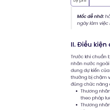
Lệ phí
Mốc dễ nhớ:
hồ
ngày làm việc 
II. Điều kiệ
Trước khi chuẩn b
nhân nước ngoài c
dung dự kiến của
thường bị chậm v
đúng chức năng c
Thương nhân 
theo pháp lu
Thương nhân