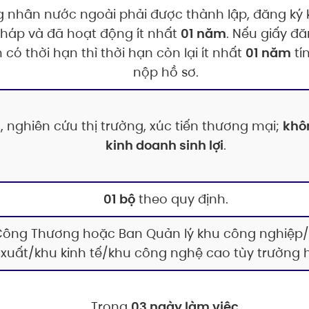
 nhân nước ngoài phải được thành lập, đăng ký 
háp và đã hoạt động ít nhất
01 năm
. Nếu giấy đă
có thời hạn thì thời hạn còn lại ít nhất
01 năm
tí
nộp hồ sơ.
c, nghiên cứu thị trường, xúc tiến thương mại;
khôn
kinh doanh sinh lợi
.
01 bộ
theo quy định.
Công Thương hoặc Ban Quản lý khu công nghiệp
xuất/khu kinh tế/khu công nghệ cao tùy trường 
Trong
03 ngày làm việc
.