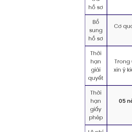
hồ sơ
Bổ
Cơ qua
sung
hồ sơ
Thời
hạn
Trong
giải
xin ý 
quyết
Thời
hạn
05 
giấy
phép