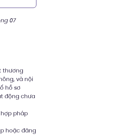
ong 07
ét thương
hông, và nội
ố hồ sơ
ạt động chưa
h hợp pháp
ập hoặc đăng