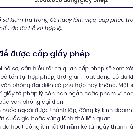
3.000.000 đồng/giấy phép
.
 sơ kiểm tra trong 03 ngày làm việc, cấp phép tr
nếu đã đủ hồ sơ hợp lệ.
n để được cấp giấy phép
ị hồ sơ, cần hiểu rõ: cơ quan cấp phép sẽ xem x
ó tồn tại hợp pháp, thời gian hoạt động có đủ k
 văn phòng đại diện có phù hợp hay không. Một s
ì giấy tờ pháp lý còn hạn ngắn hoặc phạm vi ho
ủa văn phòng đại diện.
nước ngoài được thành lập, đăng ký kinh doan
ật quốc gia hoặc vùng lãnh thổ liên quan.
 đã hoạt động ít nhất
01 năm
kể từ ngày thành l