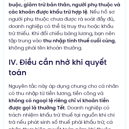
buộc, giảm trừ bản thân, người phụ thuộc và
các khoản được khấu trừ hợp lệ
. Nếu hồ sơ
người phụ thuộc chưa được rà soát đầy đủ,
doanh nghiệp có thể bị truy thu hoặc khấu
trừ thiếu. Khi đối chiếu bảng lương, bạn nên
tập trung vào
thu nhập tính thuế cuối cùng
,
không phải tên khoản thưởng.
IV. Điều cần nhớ khi quyết
toán
Nguyên tắc này áp dụng chung cho cá nhân
có thu nhập từ tiền lương, tiền công và
không có ngoại lệ riêng chỉ vì khoản tiền
được gọi là thưởng Tết
. Doanh nghiệp có
trách nhiệm khấu trừ thuế tại nguồn khi chi
trả nếu phát sinh số thuế phải khấu trừ; cá