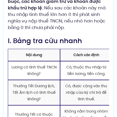
buộc, các khoản giảm trừ và khoản được
khấu trừ hợp lệ
. Nếu sau các khoản này mà
thu nhập tính thuế lớn hơn 0 thì phát sinh
nghĩa vụ nộp thuế TNCN; nếu nhỏ hơn hoặc
bằng 0 thì chưa phải nộp.
I. Bảng tra cứu nhanh
Nội dung
Cách xác định
Lương có tính thuế TNCN
Có, thuộc thu nhập từ
không?
tiền lương, tiền công.
Thưởng Tết Dương lịch,
Có, được cộng vào thu
Tết Âm lịch có tính thuế
nhập của kỳ chi trả để
không?
tính thuế.
Không nằm trong nhóm
Thưởng Tết có thuộc