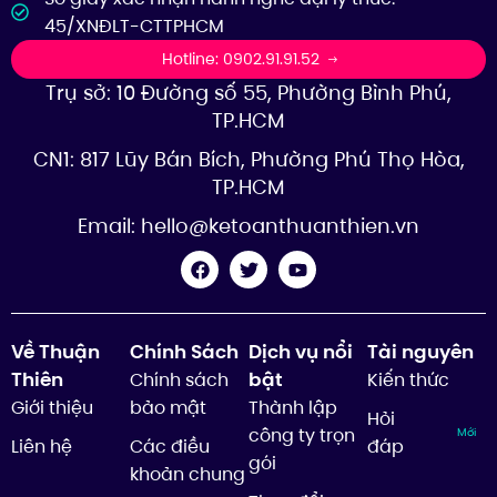
45/XNĐLT-CTTPHCM
Hotline: 0902.91.91.52
Trụ sở: 10 Đường số 55, Phường Bình Phú,
TP.HCM
CN1: 817 Lũy Bán Bích, Phường Phú Thọ Hòa,
TP.HCM
Email:
hello@ketoanthuanthien.vn
Về Thuận
Chính Sách
Dịch vụ nổi
Tài nguyên
Thiên
bật
Chính sách
Kiến thức
Giới thiệu
bảo mật
Thành lập
Hỏi
công ty trọn
Mới
Liên hệ
Các điều
đáp
gói
khoản chung