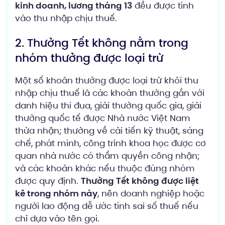
kinh doanh, lương tháng 13
đều được tính
vào thu nhập chịu thuế.
2. Thưởng Tết không nằm trong
nhóm thưởng được loại trừ
Một số khoản thưởng được loại trừ khỏi thu
nhập chịu thuế là các khoản thưởng gắn với
danh hiệu thi đua, giải thưởng quốc gia, giải
thưởng quốc tế được Nhà nước Việt Nam
thừa nhận; thưởng về cải tiến kỹ thuật, sáng
chế, phát minh, công trình khoa học được cơ
quan nhà nước có thẩm quyền công nhận;
và các khoản khác nếu thuộc đúng nhóm
được quy định.
Thưởng Tết không được liệt
kê trong nhóm này
, nên doanh nghiệp hoặc
người lao động dễ ước tính sai số thuế nếu
chỉ dựa vào tên gọi.