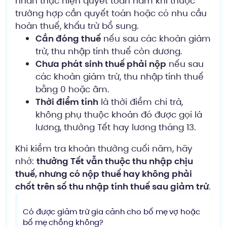
nhân thực hiện quyết toán năm khi thuộc
trường hợp cần quyết toán hoặc có nhu cầu
hoàn thuế, khấu trừ bổ sung.
Cần đóng thuế
nếu sau các khoản giảm
trừ, thu nhập tính thuế còn dương.
Chưa phát sinh thuế phải nộp
nếu sau
các khoản giảm trừ, thu nhập tính thuế
bằng 0 hoặc âm.
Thời điểm tính
là thời điểm chi trả,
không phụ thuộc khoản đó được gọi là
lương, thưởng Tết hay lương tháng 13.
Khi kiểm tra khoản thưởng cuối năm, hãy
nhớ:
thưởng Tết vẫn thuộc thu nhập chịu
thuế, nhưng có nộp thuế hay không phải
chốt trên số thu nhập tính thuế sau giảm trừ
.
Có được giảm trừ gia cảnh cho bố mẹ vợ hoặc
bố mẹ chồng không?