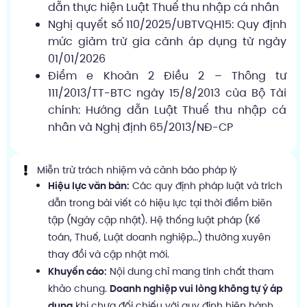
dẫn thực hiện Luật Thuế thu nhập cá nhân
Nghị quyết số 110/2025/UBTVQH15: Quy định
mức giảm trừ gia cảnh áp dụng từ ngày
01/01/2026
Điểm e Khoản 2 Điều 2 – Thông tư
111/2013/TT-BTC ngày 15/8/2013 của Bộ Tài
chính: Hướng dẫn Luật Thuế thu nhập cá
nhân và Nghị định 65/2013/NĐ-CP
Miễn trừ trách nhiệm và cảnh báo pháp lý
Hiệu lực văn bản:
Các quy định pháp luật và trích
dẫn trong bài viết có hiệu lực tại thời điểm biên
tập (Ngày cập nhật). Hệ thống luật pháp (Kế
toán, Thuế, Luật doanh nghiệp…) thường xuyên
thay đổi và cập nhật mới.
Khuyến cáo:
Nội dung chỉ mang tính chất tham
khảo chung.
Doanh nghiệp vui lòng không tự ý áp
dụng
khi chưa đối chiếu với quy định hiện hành