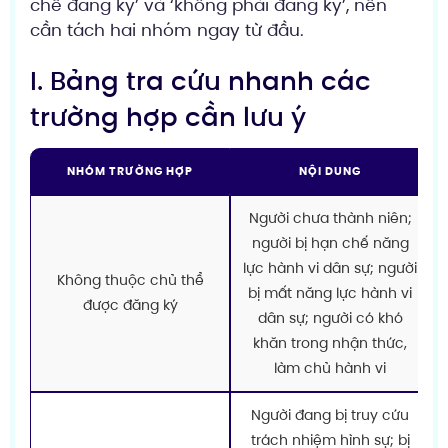
chế đăng ký’ và ‘không phải đăng ký’, nên
cần tách hai nhóm ngay từ đầu.
I. Bảng tra cứu nhanh các
trường hợp cần lưu ý
NHÓM TRƯỜNG HỢP
NỘI DUNG
Người chưa thành niên;
người bị hạn chế năng
lực hành vi dân sự; người
Không thuộc chủ thể
bị mất năng lực hành vi
được đăng ký
dân sự; người có khó
khăn trong nhận thức,
làm chủ hành vi
Người đang bị truy cứu
trách nhiệm hình sự; bị