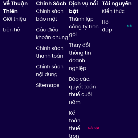
Về Thuận
Chính Sách
Dịch vụ nổi
Tài nguyên
Thiên
bật
Chính sách
Kiến thức
Giới thiệu
bảo mật
Thành lập
Hỏi
công ty trọn
Mới
Liên hệ
Các điều
đáp
gói
khoản chung
Thay đổi
Chính sách
thông tin
thanh toán
doanh
Chính sách
nghiệp
nội dung
Báo cáo,
Sitemaps
quyết toán
thuế cuối
năm
Kế
toán
thuế
Nổi bật
trọn