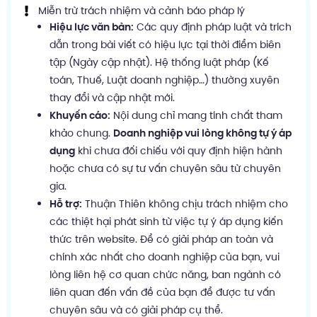
Miễn trừ trách nhiệm và cảnh báo pháp lý
Hiệu lực văn bản:
Các quy định pháp luật và trích
dẫn trong bài viết có hiệu lực tại thời điểm biên
tập (Ngày cập nhật). Hệ thống luật pháp (Kế
toán, Thuế, Luật doanh nghiệp…) thường xuyên
thay đổi và cập nhật mới.
Khuyến cáo:
Nội dung chỉ mang tính chất tham
khảo chung.
Doanh nghiệp vui lòng không tự ý áp
dụng
khi chưa đối chiếu với quy định hiện hành
hoặc chưa có sự tư vấn chuyên sâu từ chuyên
gia.
Hỗ trợ:
Thuận Thiên không chịu trách nhiệm cho
các thiệt hại phát sinh từ việc tự ý áp dụng kiến
thức trên website. Để có giải pháp an toàn và
chính xác nhất cho doanh nghiệp của bạn, vui
lòng liên hệ cơ quan chức năng, ban ngành có
liên quan đến vấn đề của bạn để được tư vấn
chuyên sâu và có giải pháp cụ thể.