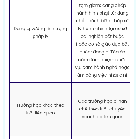
tạm giam; đang chấp
hành hình phạt tù; đang
chấp hành biện pháp xử
T
Đang bị vướng tình trạng
lý hành chính tại cơ sở
pháp lý
cai nghiện bắt buộc
hoặc cơ sở giáo dục bắt
buộc; đang bị Tòa án
cấm đảm nhiệm chức
vụ, cấm hành nghề hoặc
làm công việc nhất định
Các trường hợp bị hạn
Trường hợp khác theo
chế theo luật chuyên
luật liên quan
ngành có liên quan