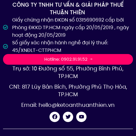
CÔNG TY TNHH TƯ VẤN & GIẢI PHÁP THUẾ
THUẬN THIÊN
Giấy chứng nhận ĐKDN số 0315690692 cấp bởi
Phòng ĐKKD TP.HCM ngày cấp 20/05/2019 , ngày
hoạt động 20/05/2019
Số giấy xác nhận hành nghề đại lý thuế:
45/XNĐLT-CTTPHCM
Hotline: 0902.91.91.52
Trụ sở: 10 Đường số 55, Phường Bình Phú,
TP.HCM
CN1: 817 Lũy Bán Bích, Phường Phú Thọ Hòa,
TP.HCM
Email:
hello@ketoanthuanthien.vn