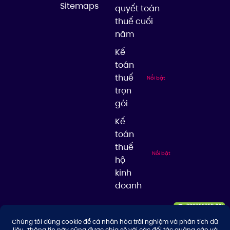
Sitemaps
quyết toán
thuế cuối
năm
Kế
toán
thuế
Nổi bật
trọn
gói
Kế
toán
thuế
Nổi bật
hộ
kinh
doanh