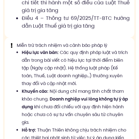
chi tiết thi hành một số điều của Luật Thuế
giá trị gia tăng
Điều 4 – Thông tư 69/2025/TT-BTC hướng
dẫn Luật Thuế giá trị gia tăng
Miễn trừ trách nhiệm và cảnh báo pháp lý
Hiệu lực văn bản:
Các quy định pháp luật và trích
dẫn trong bài viết có hiệu lực tại thời điểm biên
tập (Ngày cập nhật). Hệ thống luật pháp (Kế
toán, Thuế, Luật doanh nghiệp…) thường xuyên
thay đổi và cập nhật mới.
Khuyến cáo:
Nội dung chỉ mang tính chất tham
khảo chung.
Doanh nghiệp vui lòng không tự ý áp
dụng
khi chưa đối chiếu với quy định hiện hành
hoặc chưa có sự tư vấn chuyên sâu từ chuyên
gia.
Hỗ trợ:
Thuận Thiên không chịu trách nhiệm cho
các thiệt hại phát sinh từ việc tự ý áp dụng kiến