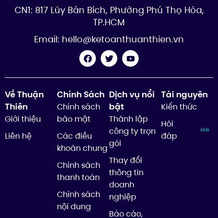
CN1: 817 Lũy Bán Bích, Phường Phú Thọ Hòa,
TP.HCM
Email:
hello@ketoanthuanthien.vn
Về Thuận
Chính Sách
Dịch vụ nổi
Tài nguyên
Thiên
bật
Chính sách
Kiến thức
Giới thiệu
bảo mật
Thành lập
Hỏi
công ty trọn
Mới
Liên hệ
Các điều
đáp
gói
khoản chung
Thay đổi
Chính sách
thông tin
thanh toán
doanh
Chính sách
nghiệp
nội dung
Báo cáo,