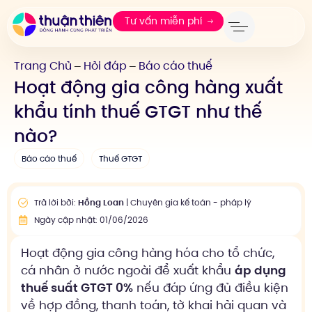
Tư vấn miễn phí
Trang Chủ
Hỏi đáp
Báo cáo thuế
—
—
Hoạt động gia công hàng xuất
khẩu tính thuế GTGT như thế
nào?
Báo cáo thuế
Thuế GTGT
Trả lời bởi:
Hồng Loan
| Chuyên gia kế toán - pháp lý
Ngày cập nhật: 01/06/2026
Hoạt động gia công hàng hóa cho tổ chức,
cá nhân ở nước ngoài để xuất khẩu
áp dụng
thuế suất GTGT 0%
nếu đáp ứng đủ điều kiện
về hợp đồng, thanh toán, tờ khai hải quan và