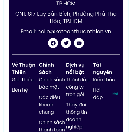
TP.HCM
CN1: 817 Lũy Bán Bích, Phường Phú Thọ
Hòa, TP.HCM
Email:
hello@ketoanthuanthien.vn
Về Thuận
Chính
Dịch vụ
Tài
Thiên
Sách
nổi bật
nguyên
Giới thiệu
Chính sách
Thành lập
Kiến thức
bảo mật
công ty
Liên hệ
Hỏi
trọn gói
Mới
Các điều
đáp
khoản
Thay đổi
chung
thông tin
doanh
Chính sách
nghiệp
thanh toán