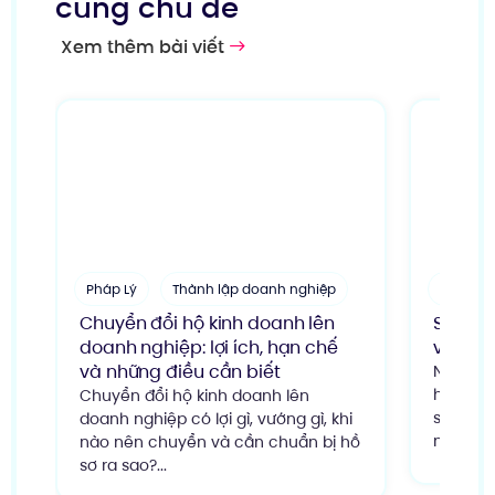
cùng chủ đề
Xem thêm bài viết
Pháp Lý
Thành lập doanh nghiệp
Luật do
Chuyển đổi hộ kinh doanh lên
So sán
doanh nghiệp: lợi ích, hạn chế
viên và
và những điều cần biết
Nên chọ
hay 2 th
Chuyển đổi hộ kinh doanh lên
so sánh 
doanh nghiệp có lợi gì, vướng gì, khi
nhược đ
nào nên chuyển và cần chuẩn bị hồ
sơ ra sao?...