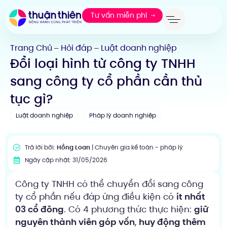
Tư vấn miễn phí
Trang Chủ
Hỏi đáp
Luật doanh nghiệp
—
—
Đổi loại hình từ công ty TNHH
sang công ty cổ phần cần thủ
tục gì?
Luật doanh nghiệp
Pháp lý doanh nghiệp
Trả lời bởi:
Hồng Loan
| Chuyên gia kế toán - pháp lý
Ngày cập nhật: 31/05/2026
Công ty TNHH có thể chuyển đổi sang công
ty cổ phần nếu đáp ứng điều kiện có
ít nhất
03 cổ đông
. Có 4 phương thức thực hiện:
giữ
nguyên thành viên góp vốn
,
huy động thêm