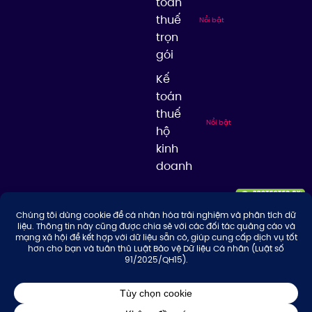
toán
thuế
Nổi bật
trọn
gói
Kế
toán
thuế
Nổi bật
hộ
kinh
doanh
© 2026 Công ty TNHH Tư Vấn & Giải Pháp Thuế Thuận Thiên, giữ bản
quyền nội dung trên website này.
Thiết kế website bởi KEA Creative