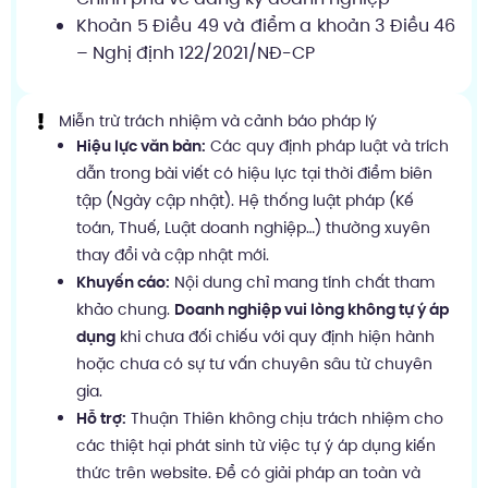
Khoản 5 Điều 49 và điểm a khoản 3 Điều 46
– Nghị định 122/2021/NĐ-CP
Miễn trừ trách nhiệm và cảnh báo pháp lý
Hiệu lực văn bản:
Các quy định pháp luật và trích
dẫn trong bài viết có hiệu lực tại thời điểm biên
tập (Ngày cập nhật). Hệ thống luật pháp (Kế
toán, Thuế, Luật doanh nghiệp…) thường xuyên
thay đổi và cập nhật mới.
Khuyến cáo:
Nội dung chỉ mang tính chất tham
khảo chung.
Doanh nghiệp vui lòng không tự ý áp
dụng
khi chưa đối chiếu với quy định hiện hành
hoặc chưa có sự tư vấn chuyên sâu từ chuyên
gia.
Hỗ trợ:
Thuận Thiên không chịu trách nhiệm cho
các thiệt hại phát sinh từ việc tự ý áp dụng kiến
thức trên website. Để có giải pháp an toàn và