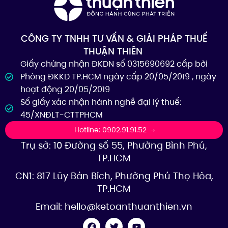
CÔNG TY TNHH TƯ VẤN & GIẢI PHÁP THUẾ
THUẬN THIÊN
Giấy chứng nhận ĐKDN số 0315690692 cấp bởi
Phòng ĐKKD TP.HCM ngày cấp 20/05/2019 , ngày
hoạt động 20/05/2019
Số giấy xác nhận hành nghề đại lý thuế:
45/XNĐLT-CTTPHCM
Hotline: 0902.91.91.52
Trụ sở: 10 Đường số 55, Phường Bình Phú,
TP.HCM
CN1: 817 Lũy Bán Bích, Phường Phú Thọ Hòa,
TP.HCM
Email:
hello@ketoanthuanthien.vn