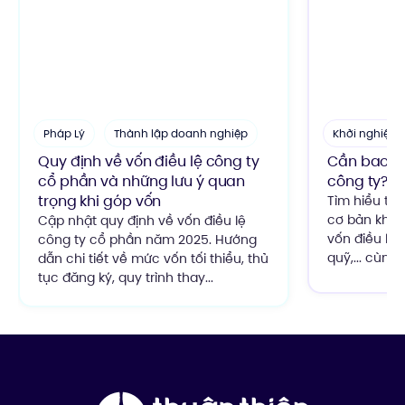
Pháp Lý
Thành lập doanh nghiệp
Khởi nghiệp
Quy định về vốn điều lệ công ty
Cần bao nh
cổ phần và những lưu ý quan
công ty? cá
trọng khi góp vốn
Tìm hiểu tất
cơ bản khi 
Cập nhật quy định về vốn điều lệ
vốn điều lệ,
công ty cổ phần năm 2025. Hướng
quỹ,... cùng
dẫn chi tiết về mức vốn tối thiểu, thủ
tục đăng ký, quy trình thay...