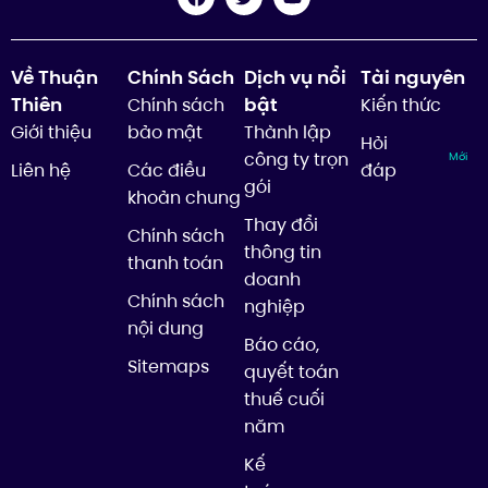
Về Thuận
Chính Sách
Dịch vụ nổi
Tài nguyên
Thiên
bật
Chính sách
Kiến thức
Giới thiệu
bảo mật
Thành lập
Hỏi
công ty trọn
Mới
Liên hệ
Các điều
đáp
gói
khoản chung
Thay đổi
Chính sách
thông tin
thanh toán
doanh
Chính sách
nghiệp
nội dung
Báo cáo,
Sitemaps
quyết toán
thuế cuối
năm
Kế