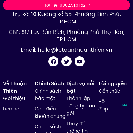
Hotline: 0902.91.91.52
Trụ sở: 10 Đường số 55, Phường Bình Phú,
TP.HCM
CN1: 817 Lũy Bán Bích, Phường Phú Thọ Hòa,
TP.HCM
Email:
hello@ketoanthuanthien.vn
Về Thuận
Chính Sách
Dịch vụ nổi
Tài nguyên
Thiên
bật
Chính sách
Kiến thức
Giới thiệu
bảo mật
Thành lập
Hỏi
công ty trọn
Mới
Liên hệ
Các điều
đáp
gói
khoản chung
Thay đổi
Chính sách
thông tin