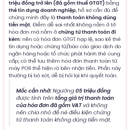
triệu đồng trở lên (đã gồm thuế GTGT)
bằng
thẻ tín dụng doanh nghiệp
, hồ sơ cần đủ để
chứng minh đây là
thanh toán không dùng
tiền mặt
. Điểm dễ sai nhất không nằm ở tờ
hóa đơn mà nằm ở
chứng từ thanh toán đi
kèm
: nên có hóa đơn GTGT hợp lệ, sao kê thẻ
tín dụng hoặc chứng từ/báo cáo giao dịch do
ngân hàng hoặc tổ chức phát hành thẻ cung
cấp; có thể lưu thêm hóa đơn thanh toán từ
máy POS thể hiện rõ bên nhận tiền. Phần này
thường bị bỏ sót, dễ bị hỏi lại khi quyết toán.
Mốc cần nhớ:
Ngưỡng
05 triệu đồng
được tính trên
tổng giá trị thanh toán
của hóa đơn đã gồm VAT
và không
nên chia nhỏ để né điều kiện chứng
từ thanh toán không dùng tiền mặt.