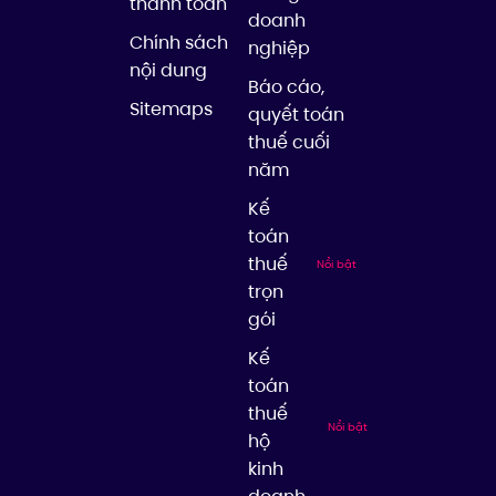
thanh toán
doanh
Chính sách
nghiệp
nội dung
Báo cáo,
Sitemaps
quyết toán
thuế cuối
năm
Kế
toán
thuế
Nổi bật
trọn
gói
Kế
toán
thuế
Nổi bật
hộ
kinh