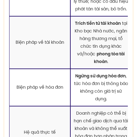
lý thuế; hoặc có dấu hiệu
phát tán tài sản, bỏ trốn.
Trích tiền từ tài khoản
tại
Kho bạc Nhà nước, ngân
hàng thương mại, tổ
Biện pháp về tài khoản
chức tín dụng khác
và/hoặc
phong tỏa tài
khoản
.
Ngừng sử dụng hóa đơn
,
tức hóa đơn bị thông báo
Biện pháp về hóa đơn
không còn giá trị sử
dụng.
Doanh nghiệp có thể bị
hạn chế giao dịch qua tài
khoản và không thể xuất
Hệ quả thực tế
hóa đơn hợp pháp trong