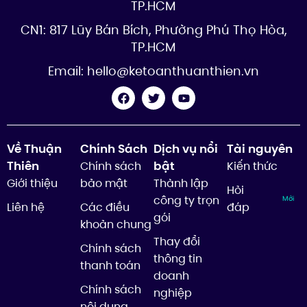
TP.HCM
CN1: 817 Lũy Bán Bích, Phường Phú Thọ Hòa,
TP.HCM
Email:
hello@ketoanthuanthien.vn
Về Thuận
Chính Sách
Dịch vụ nổi
Tài nguyên
Thiên
bật
Chính sách
Kiến thức
Giới thiệu
bảo mật
Thành lập
Hỏi
công ty trọn
Mới
Liên hệ
Các điều
đáp
gói
khoản chung
Thay đổi
Chính sách
thông tin
thanh toán
doanh
Chính sách
nghiệp
nội dung