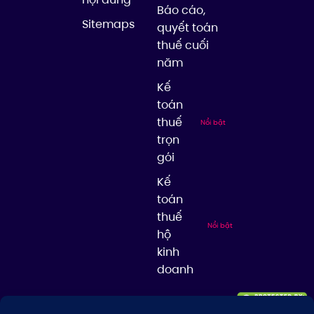
Báo cáo,
Sitemaps
quyết toán
thuế cuối
năm
Kế
toán
thuế
Nổi bật
trọn
gói
Kế
toán
thuế
Nổi bật
hộ
kinh
doanh