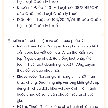
hội: Luật Quản lý thuế
Khoản 1 Điều 125 – Luật số 38/2019/QH14
của Quốc hội: Luật Quản lý thuế
Điều 49 – Luật số 108/2025/QH15 của Quốc
hội: Luật Quản lý thuế
Miễn trừ trách nhiệm và cảnh báo pháp lý
Hiệu lực văn bản:
Các quy định pháp luật và trích
dẫn trong bài viết có hiệu lực tại thời điểm biên
tập (Ngày cập nhật). Hệ thống luật pháp (Kế
toán, Thuế, Luật doanh nghiệp…) thường xuyên
thay đổi và cập nhật mới.
Khuyến cáo:
Nội dung chỉ mang tính chất tham
khảo chung.
Doanh nghiệp vui lòng không tự ý áp
dụng
khi chưa đối chiếu với quy định hiện hành
hoặc chưa có sự tư vấn chuyên sâu từ chuyên
gia.
Hỗ trợ:
Thuận Thiên không chịu trách nhiệm cho