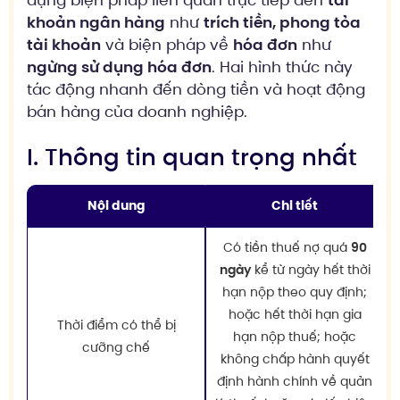
dụng biện pháp liên quan trực tiếp đến
tài
khoản ngân hàng
như
trích tiền, phong tỏa
tài khoản
và biện pháp về
hóa đơn
như
ngừng sử dụng hóa đơn
. Hai hình thức này
tác động nhanh đến dòng tiền và hoạt động
bán hàng của doanh nghiệp.
I. Thông tin quan trọng nhất
Nội dung
Chi tiết
Có tiền thuế nợ quá
90
ngày
kể từ ngày hết thời
hạn nộp theo quy định;
hoặc hết thời hạn gia
Thời điểm có thể bị
hạn nộp thuế; hoặc
cưỡng chế
không chấp hành quyết
định hành chính về quản