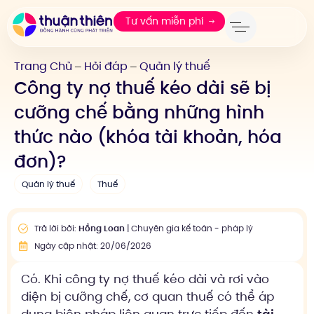
Tư vấn miễn phí
Trang Chủ
Hỏi đáp
Quản lý thuế
—
—
Công ty nợ thuế kéo dài sẽ bị
cưỡng chế bằng những hình
thức nào (khóa tài khoản, hóa
đơn)?
Quản lý thuế
Thuế
Trả lời bởi:
Hồng Loan
| Chuyên gia kế toán - pháp lý
Ngày cập nhật: 20/06/2026
Có. Khi công ty nợ thuế kéo dài và rơi vào
diện bị cưỡng chế, cơ quan thuế có thể áp