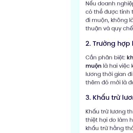
Nếu doanh nghiệp
có thể được tính 
đi muộn, không là
thuận và quy chế 
2. Trường hợp
Cần phân biệt:
kh
muộn
là hai việc
lương thời gian đ
thêm đó mới là đá
3. Khấu trừ l
Khấu trừ lương th
thiệt hại do làm h
khấu trừ hằng thá