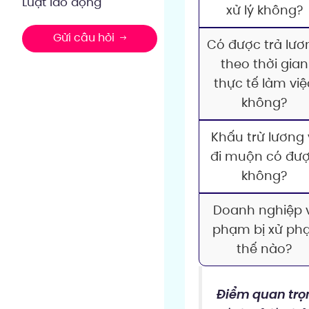
Luật lao động
xử lý không?
Gửi câu hỏi
Có được trả lươ
theo thời gian
thực tế làm việ
không?
Khấu trừ lương 
đi muộn có đư
không?
Doanh nghiệp v
phạm bị xử ph
thế nào?
Điểm quan trọ