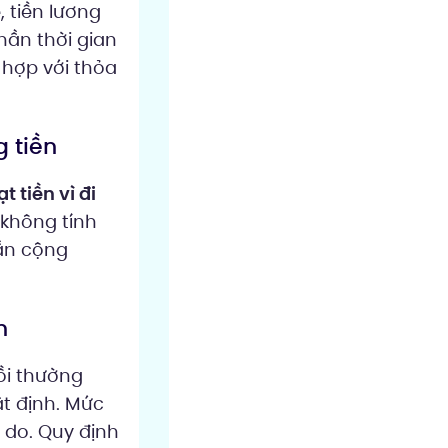
 tiền lương
phần thời gian
 hợp với thỏa
 tiền
t tiền vì đi
 không tính
hần cộng
n
ồi thường
ật định. Mức
 do. Quy định