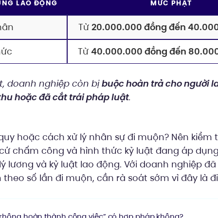
ỤNG LAO ĐỘNG
MỨC PHẠT
hân
Từ
20.000.000 đồng đến 40.00
hức
Từ
40.000.000 đồng đến 80.00
t, doanh nghiệp còn bị
buộc hoàn trả cho người l
thu hoặc đã cắt trái pháp luật
.
quy hoặc cách xử lý nhân sự đi muộn? Nên kiểm t
n cứ chấm công và hình thức kỷ luật đang áp dụng
 lương và kỷ luật lao động. Với doanh nghiệp đã
theo số lần đi muộn, cần rà soát sớm vì đây là 
do “không hoàn thành công việc” có hợp pháp không?