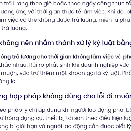
 trả lương theo giờ hoặc theo ngày công thực tế,
tương ứng với thời gian thực tế làm việc. Khi đó, 
m việc có thể không được trả lương, miễn là phù
trả lương.
 không nên nhầm thành xử lý kỷ luật bằng
ông trả lương cho thời gian không làm việc
và
phạ
 khác nhau. Rủi ro phát sinh khi doanh nghiệp vừa
i muộn, vừa trừ thêm một khoản gọi là kỷ luật. P
ng lo.
ương hợp pháp không dùng cho lỗi đi muộ
eo pháp lý chỉ áp dụng khi người lao động phải b
ư hỏng dụng cụ, thiết bị, tài sản theo điều kiện lu
ng bị giới hạn và người lao động cần được biết lý