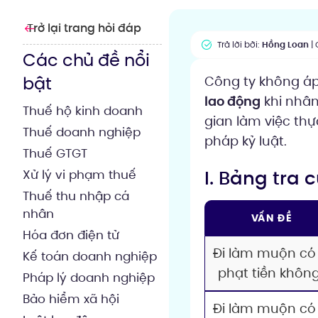
Trở lại trang hỏi đáp
Trả lời bởi:
Hồng Loan
| 
Các chủ đề nổi
bật
Công ty không á
lao động
khi nhân
Thuế hộ kinh doanh
gian làm việc thự
Thuế doanh nghiệp
pháp kỷ luật.
Thuế GTGT
I. Bảng tra
Xử lý vi phạm thuế
Thuế thu nhập cá
nhân
VẤN ĐỀ
Hóa đơn điện tử
Đi làm muộn có 
Kế toán doanh nghiệp
phạt tiền khôn
Pháp lý doanh nghiệp
Bảo hiểm xã hội
Đi làm muộn có 