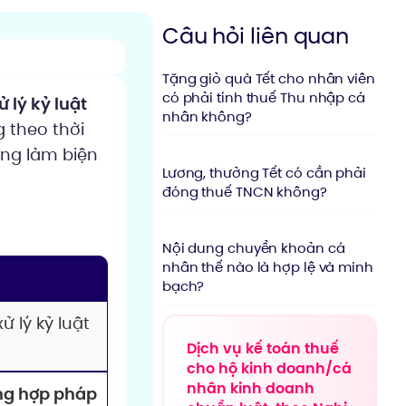
Câu hỏi liên quan
Tặng giỏ quà Tết cho nhân viên
có phải tính thuế Thu nhập cá
 lý kỷ luật
nhân không?
 theo thời
ơng làm biện
Lương, thưởng Tết có cần phải
đóng thuế TNCN không?
Nội dung chuyển khoản cá
nhân thế nào là hợp lệ và minh
bạch?
 lý kỷ luật
Dịch vụ kế toán thuế
cho hộ kinh doanh/cá
nhân kinh doanh
ộng hợp pháp