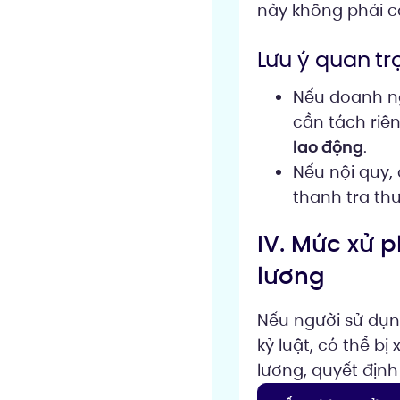
này không phải că
Lưu ý quan tr
Nếu doanh ng
cần tách riê
lao động
.
Nếu nội quy,
thanh tra thư
IV. Mức xử p
lương
Nếu người sử dụng
kỷ luật, có thể b
lương, quyết định