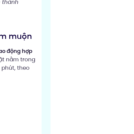
n thành
 làm muộn
lao động hợp
uật nằm trong
 phút, theo