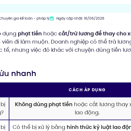
Chuyên gia kế toán - pháp lý
Ngày cập nhật: 16/06/2026
p dụng
phạt tiền
hoặc
cắt/trừ lương để thay cho xử
 viên đi làm muộn. Doanh nghiệp có thể trả lương
c tế, nhưng việc đó khác với chuyện dùng tiền lư
 cứu nhanh
CÁCH ÁP DỤNG
bị
Không dùng phạt tiền
hoặc cắt lương thay xử
g?
lao động.
bị
Có thể bị xử lý bằng
hình thức kỷ luật lao đ