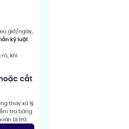
eo giờ/ngày,
hần kỷ luật
rõ, khi
 hoặc cắt
ng thay xử lý
iểm tra bảng
oản bị trừ.