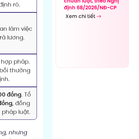
chuẩn luật, theo Nghị
ịnh rõ.
định 68/2026/NĐ-CP
Xem chi tiết
ian làm việc
rả lương.
 hợp pháp.
 bồi thường
ịnh.
00 đồng
. Tổ
đồng
, đồng
 pháp luật.
ng, nhưng