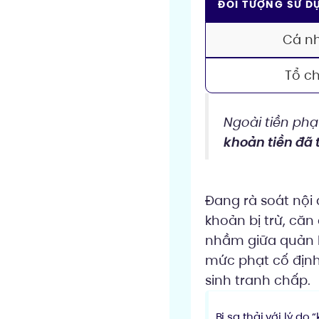
ĐỐI TƯỢNG SỬ D
Cá n
Tổ c
Ngoài tiền phạ
khoản tiền đã 
Đang rà soát nội 
khoản bị trừ, că
nhầm giữa quản lý
mức phạt cố định 
sinh tranh chấp.
Bị sa thải với lý 