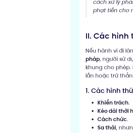
cách xử lý phả
phạt tiền cho 
II. Các hình
Nếu hành vi đi l
pháp
, người sử 
khung cho phép. 
lần hoặc trừ thẳn
1. Các hình th
Khiển trách
.
Kéo dài thời
Cách chức
.
Sa thải
, nhưn