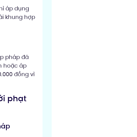
thì áp dụng
oài khung hợp
ợp pháp đã
ch hoặc áp
0.000 đồng vì
ới phạt
háp