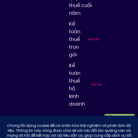
thuế cuối
năm
Kế
toán
thuế
Nổi bật
trọn
gói
Kế
toán
thuế
Nổi bật
hộ
kinh
doanh