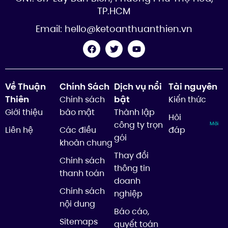
TP.HCM
Email:
hello@ketoanthuanthien.vn
Về Thuận
Chính Sách
Dịch vụ nổi
Tài nguyên
Thiên
bật
Chính sách
Kiến thức
Giới thiệu
bảo mật
Thành lập
Hỏi
công ty trọn
Mới
Liên hệ
Các điều
đáp
gói
khoản chung
Thay đổi
Chính sách
thông tin
thanh toán
doanh
Chính sách
nghiệp
nội dung
Báo cáo,
Sitemaps
quyết toán