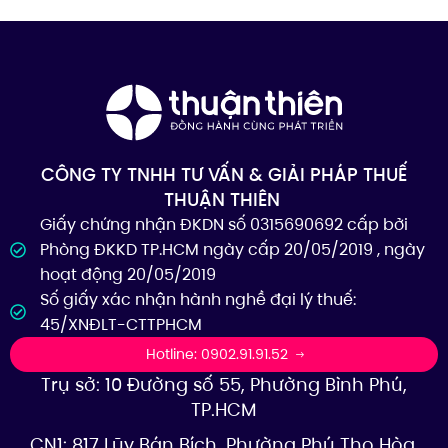
CÔNG TY TNHH TƯ VẤN & GIẢI PHÁP THUẾ
THUẬN THIÊN
Giấy chứng nhận ĐKDN số 0315690692 cấp bởi
Phòng ĐKKD TP.HCM ngày cấp 20/05/2019 , ngày
hoạt động 20/05/2019
Số giấy xác nhận hành nghề đại lý thuế:
45/XNĐLT-CTTPHCM
Hotline: 0902.91.91.52
Trụ sở: 10 Đường số 55, Phường Bình Phú,
TP.HCM
CN1: 817 Lũy Bán Bích, Phường Phú Thọ Hòa,