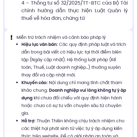
4 – Thông tư số 32/2025/TT-BTC của Bộ Tài
chính hướng dẫn thực hiện Luật Quản lý
thuế về hóa đơn, chứng từ
Miễn trừ trách nhiệm và cảnh báo pháp lý
Hiệu lực văn bản:
Các quy định pháp luật và trích
dẫn trong bài viết có hiệu lực tại thời điểm biên
tập (Ngày cập nhật). Hệ thống luật pháp (Kế
toán, Thuế, Luật doanh nghiệp…) thường xuyên
thay đổi và cập nhật mới.
Khuyến cáo:
Nội dung chỉ mang tính chất tham
khảo chung.
Doanh nghiệp vui lòng không tự ý áp
dụng
khi chưa đối chiếu với quy định hiện hành
hoặc chưa có sự tư vấn chuyên sâu từ chuyên
gia.
Hỗ trợ:
Thuận Thiên không chịu trách nhiệm cho
các thiệt hại phát sinh từ việc tự ý áp dụng kiến
thức trên website. Để có giải pháp an toàn và