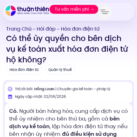
Tư vấn miễn phí
Trang Chủ
Hỏi đáp
Hóa đơn điện tử
—
—
Có thể ủy quyền cho bên dịch
vụ kế toán xuất hóa đơn điện tử
hộ không?
Hóa đơn điện tử
Quản lý thuế
Trả lời bởi:
Hồng Loan
| Chuyên gia kế toán - pháp lý
Ngày cập nhật: 02/06/2026
Có.
Người bán hàng hóa, cung cấp dịch vụ có
thể ủy nhiệm cho bên thứ ba, gồm cả
bên
dịch vụ kế toán
, lập hóa đơn điện tử thay nếu
bên nhận ủy nhiệm
đủ điều kiện sử dụng