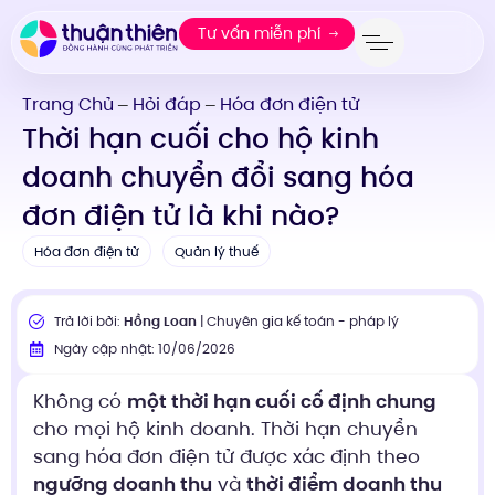
Tư vấn miễn phí
Trang Chủ
Hỏi đáp
Hóa đơn điện tử
—
—
Thời hạn cuối cho hộ kinh
doanh chuyển đổi sang hóa
đơn điện tử là khi nào?
Hóa đơn điện tử
Quản lý thuế
Trả lời bởi:
Hồng Loan
| Chuyên gia kế toán - pháp lý
Ngày cập nhật: 10/06/2026
Không có
một thời hạn cuối cố định chung
cho mọi hộ kinh doanh. Thời hạn chuyển
sang hóa đơn điện tử được xác định theo
ngưỡng doanh thu
và
thời điểm doanh thu