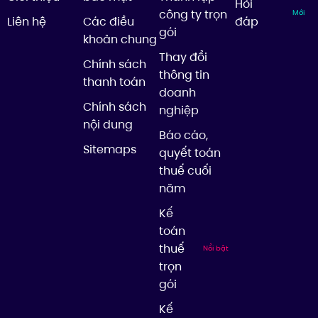
Hỏi
công ty trọn
Mới
Liên hệ
Các điều
đáp
gói
khoản chung
Thay đổi
Chính sách
thông tin
thanh toán
doanh
Chính sách
nghiệp
nội dung
Báo cáo,
Sitemaps
quyết toán
thuế cuối
năm
Kế
toán
thuế
Nổi bật
trọn
gói
Kế