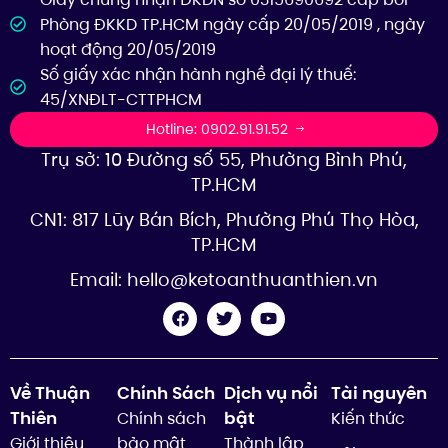
Phòng ĐKKD TP.HCM ngày cấp 20/05/2019 , ngày
hoạt động 20/05/2019
Số giấy xác nhận hành nghề đại lý thuế:
45/XNĐLT-CTTPHCM
Hotline: 0902.91.91.52
Trụ sở: 10 Đường số 55, Phường Bình Phú,
TP.HCM
CN1: 817 Lũy Bán Bích, Phường Phú Thọ Hòa,
TP.HCM
Email:
hello@ketoanthuanthien.vn
Về Thuận
Chính Sách
Dịch vụ nổi
Tài nguyên
Thiên
bật
Chính sách
Kiến thức
Giới thiệu
bảo mật
Thành lập