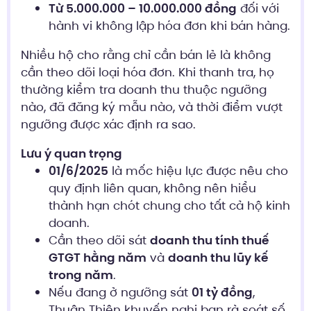
Từ 5.000.000 – 10.000.000 đồng
đối với
hành vi không lập hóa đơn khi bán hàng.
Nhiều hộ cho rằng chỉ cần bán lẻ là không
cần theo dõi loại hóa đơn. Khi thanh tra, họ
thường kiểm tra doanh thu thuộc ngưỡng
nào, đã đăng ký mẫu nào, và thời điểm vượt
ngưỡng được xác định ra sao.
Lưu ý quan trọng
01/6/2025
là mốc hiệu lực được nêu cho
quy định liên quan, không nên hiểu
thành hạn chót chung cho tất cả hộ kinh
doanh.
Cần theo dõi sát
doanh thu tính thuế
GTGT hằng năm
và
doanh thu lũy kế
trong năm
.
Nếu đang ở ngưỡng sát
01 tỷ đồng
,
Thuận Thiên khuyến nghị bạn rà soát số