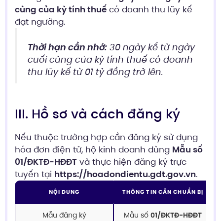
cùng của kỳ tính thuế
có doanh thu lũy kế
đạt ngưỡng.
Thời hạn cần nhớ:
30 ngày kể từ ngày
cuối cùng của kỳ tính thuế có doanh
thu lũy kế từ 01 tỷ đồng trở lên.
III. Hồ sơ và cách đăng ký
Nếu thuộc trường hợp cần đăng ký sử dụng
hóa đơn điện tử, hộ kinh doanh dùng
Mẫu số
01/ĐKTĐ-HĐĐT
và thực hiện đăng ký trực
tuyến tại
https://hoadondientu.gdt.gov.vn
.
NỘI DUNG
THÔNG TIN CẦN CHUẨN BỊ
Mẫu đăng ký
Mẫu số
01/ĐKTĐ-HĐĐT