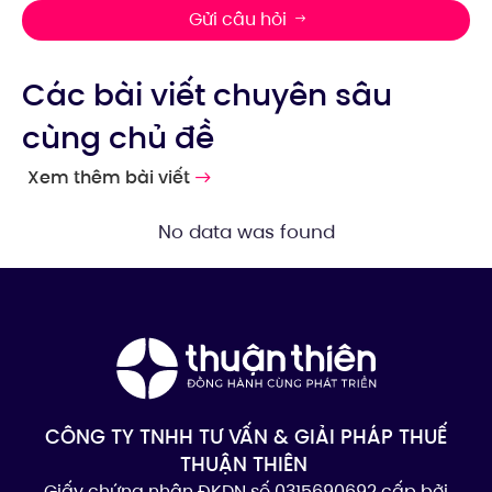
Gửi câu hỏi
Các bài viết chuyên sâu
cùng chủ đề
Xem thêm bài viết
No data was found
CÔNG TY TNHH TƯ VẤN & GIẢI PHÁP THUẾ
THUẬN THIÊN
Giấy chứng nhận ĐKDN số 0315690692 cấp bởi