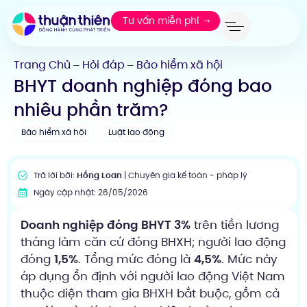
Tư vấn miễn phí
Trang Chủ
Hỏi đáp
Bảo hiểm xã hội
—
—
BHYT doanh nghiệp đóng bao
nhiêu phần trăm?
Bảo hiểm xã hội
Luật lao động
Trả lời bởi:
Hồng Loan
| Chuyên gia kế toán - pháp lý
Ngày cập nhật: 26/05/2026
Doanh nghiệp đóng BHYT 3%
trên tiền lương
tháng làm căn cứ đóng BHXH; người lao động
đóng
1,5%
. Tổng mức đóng là
4,5%
. Mức này
áp dụng ổn định với người lao động Việt Nam
thuộc diện tham gia BHXH bắt buộc, gồm cả