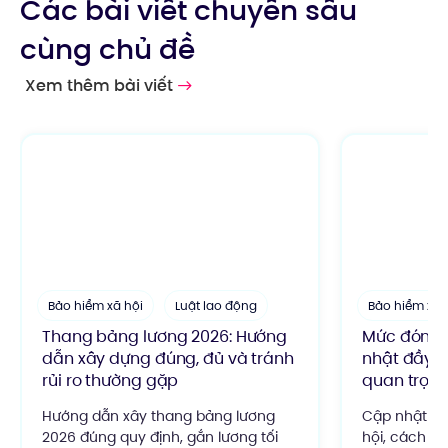
Các bài viết chuyên sâu
cùng chủ đề
Xem thêm bài viết
Bảo hiểm xã hội
Luật lao động
Bảo hiểm xã 
Thang bảng lương 2026: Hướng
Mức đóng b
dẫn xây dựng đúng, đủ và tránh
nhật đầy đủ
rủi ro thường gặp
quan trọn
Hướng dẫn xây thang bảng lương
Cập nhật m
2026 đúng quy định, gắn lương tối
hội, cách tí