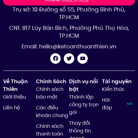
Trụ sở: 10 Đường số 55, Phường Bình Phú,
TP.HCM
CN1: 817 Lũy Bán Bích, Phường Phú Thọ Hòa,
TP.HCM
Email:
hello@ketoanthuanthien.vn
Về Thuận
Chính Sách
Dịch vụ nổi
Tài nguyên
Thiên
bật
Chính sách
Kiến thức
Giới thiệu
bảo mật
Thành lập
Hỏi
công ty trọn
Mới
Liên hệ
Các điều
đáp
gói
khoản chung
Thay đổi
Chính sách
thông tin
thanh toán