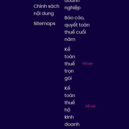
doanh
Chính sách
nghiệp
nội dung
Báo cáo,
Sitemaps
quyết toán
thuế cuối
năm
Kế
toán
thuế
Nổi bật
trọn
gói
Kế
toán
thuế
Nổi bật
hộ
kinh
doanh