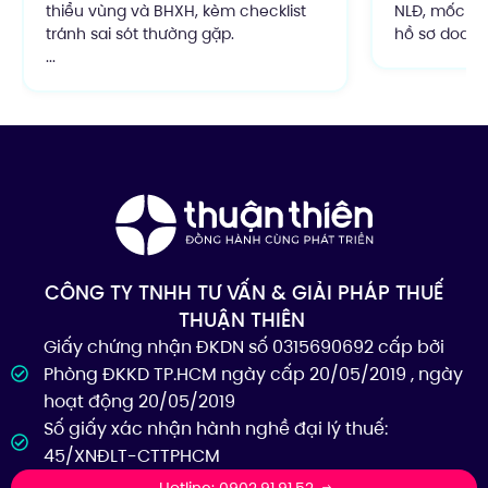
thiểu vùng và BHXH, kèm checklist
NLĐ, mốc áp
tránh sai sót thường gặp.
hồ sơ doanh 
...
CÔNG TY TNHH TƯ VẤN & GIẢI PHÁP THUẾ
THUẬN THIÊN
Giấy chứng nhận ĐKDN số 0315690692 cấp bởi
Phòng ĐKKD TP.HCM ngày cấp 20/05/2019 , ngày
hoạt động 20/05/2019
Số giấy xác nhận hành nghề đại lý thuế:
45/XNĐLT-CTTPHCM
Hotline: 0902.91.91.52