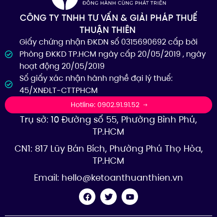
CÔNG TY TNHH TƯ VẤN & GIẢI PHÁP THUẾ
THUẬN THIÊN
Giấy chứng nhận ĐKDN số 0315690692 cấp bởi
Phòng ĐKKD TP.HCM ngày cấp 20/05/2019 , ngày
hoạt động 20/05/2019
Số giấy xác nhận hành nghề đại lý thuế:
45/XNĐLT-CTTPHCM
Hotline: 0902.91.91.52
Trụ sở: 10 Đường số 55, Phường Bình Phú,
TP.HCM
CN1: 817 Lũy Bán Bích, Phường Phú Thọ Hòa,
TP.HCM
Email:
hello@ketoanthuanthien.vn