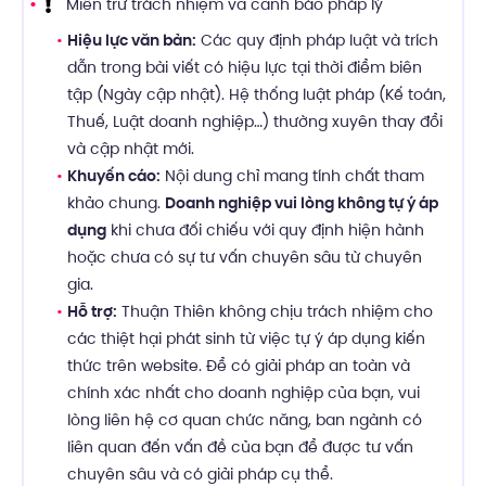
Miễn trừ trách nhiệm và cảnh báo pháp lý
Hiệu lực văn bản:
Các quy định pháp luật và trích
dẫn trong bài viết có hiệu lực tại thời điểm biên
tập (Ngày cập nhật). Hệ thống luật pháp (Kế toán,
Thuế, Luật doanh nghiệp…) thường xuyên thay đổi
và cập nhật mới.
Khuyến cáo:
Nội dung chỉ mang tính chất tham
khảo chung.
Doanh nghiệp vui lòng không tự ý áp
dụng
khi chưa đối chiếu với quy định hiện hành
hoặc chưa có sự tư vấn chuyên sâu từ chuyên
gia.
Hỗ trợ:
Thuận Thiên không chịu trách nhiệm cho
các thiệt hại phát sinh từ việc tự ý áp dụng kiến
thức trên website. Để có giải pháp an toàn và
chính xác nhất cho doanh nghiệp của bạn, vui
lòng liên hệ cơ quan chức năng, ban ngành có
liên quan đến vấn đề của bạn để được tư vấn
chuyên sâu và có giải pháp cụ thể.