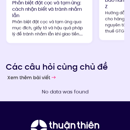
bảo hành: 
Phân biệt đặt cọc và tạm ứng:
Z
cách nhận biết và tránh nhầm
Hướng dẫn c
lẫn
cho hàng đổ
Phân biệt đặt cọc và tạm ứng qua
nguyên tắc 
mục đích, giấy tờ và hậu quả pháp
thuế GTGT th
lý để tránh nhầm lẫn khi giao tiền....
Các câu hỏi cùng chủ đề
Xem thêm bài viết
No data was found