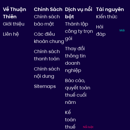
Về Thuận
Chính Sách
Dịch vụ nổi
Tài nguyên
Thiên
bật
Chính sách
Kiến thức
Giới thiệu
bảo mật
Thành lập
Hỏi
công ty trọn
Mới
Liên hệ
Các điều
đáp
gói
khoản chung
Thay đổi
Chính sách
thông tin
thanh toán
doanh
Chính sách
nghiệp
nội dung
Báo cáo,
Sitemaps
quyết toán
thuế cuối
năm
Kế
toán
thuế
Nổi bật