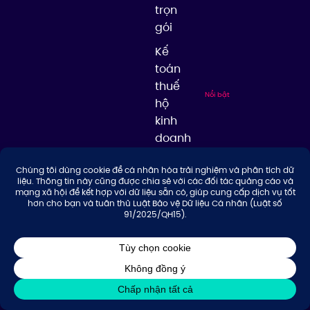
trọn
gói
Kế
toán
thuế
Nổi bật
hộ
kinh
doanh
© 2026 Công ty TNHH Tư Vấn & Giải Pháp Thuế Thuận Thiên, giữ bản
quyền nội dung trên website này.
Thiết kế website bởi KEA Creative