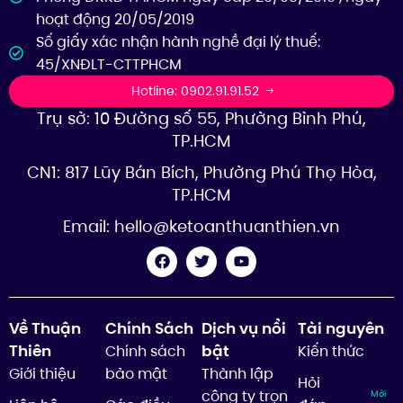
hoạt động 20/05/2019
Số giấy xác nhận hành nghề đại lý thuế:
45/XNĐLT-CTTPHCM
Hotline: 0902.91.91.52
Trụ sở: 10 Đường số 55, Phường Bình Phú,
TP.HCM
CN1: 817 Lũy Bán Bích, Phường Phú Thọ Hòa,
TP.HCM
Email:
hello@ketoanthuanthien.vn
Về Thuận
Chính Sách
Dịch vụ nổi
Tài nguyên
Thiên
bật
Chính sách
Kiến thức
Giới thiệu
bảo mật
Thành lập
Hỏi
công ty trọn
Mới