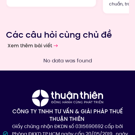
chuẩn, tránh r
Các câu hỏi cùng chủ đề
Xem thêm bài viết
No data was found
CÔNG TY TNHH TƯ VẤN & GIẢI PHÁP THUẾ
THUẬN THIÊN
Giấy chứng nhận ĐKDN số 0315690692 cấp bởi
Phòng ĐKKD TP.HCM ngày cấp 20/05/2019 , ngày