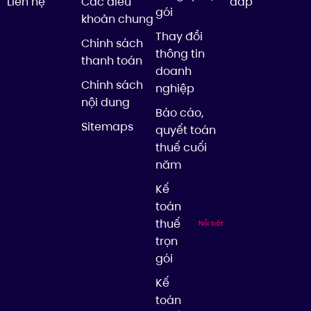
Liên hệ
Các điều
đáp
gói
khoản chung
Thay đổi
Chính sách
thông tin
thanh toán
doanh
Chính sách
nghiệp
nội dung
Báo cáo,
Sitemaps
quyết toán
thuế cuối
năm
Kế
toán
thuế
Nổi bật
trọn
gói
Kế
toán