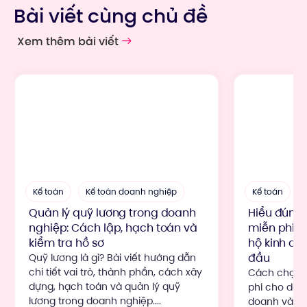
Bài viết cùng chủ đề
Xem thêm bài viết
Kế toán
Kế toán doanh nghiệp
Kế toán
Quản lý quỹ lương trong doanh
Hiểu đúng
nghiệp: Cách lập, hạch toán và
miễn phí c
kiểm tra hồ sơ
hộ kinh do
đầu
Quỹ lương là gì? Bài viết hướng dẫn
chi tiết vai trò, thành phần, cách xây
Cách chọn 
dựng, hạch toán và quản lý quỹ
phí cho doa
lương trong doanh nghiệp....
doanh và ng