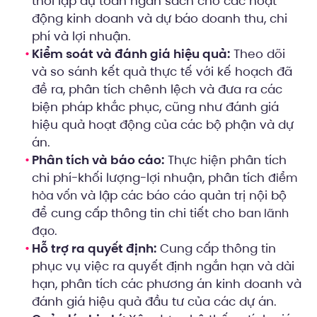
thời lập dự toán ngân sách cho các hoạt
động kinh doanh và dự báo doanh thu, chi
phí và lợi nhuận.
Kiểm soát và đánh giá hiệu quả:
Theo dõi
và so sánh kết quả thực tế với kế hoạch đã
đề ra, phân tích chênh lệch và đưa ra các
biện pháp khắc phục, cũng như đánh giá
hiệu quả hoạt động của các bộ phận và dự
án.
Phân tích và báo cáo:
Thực hiện phân tích
chi phí-khối lượng-lợi nhuận, phân tích
điểm
và lập các báo cáo quản trị nội bộ
hòa vốn
để cung cấp thông tin chi tiết cho
ban lãnh
.
đạo
Hỗ trợ ra quyết định:
Cung cấp thông tin
phục vụ việc ra quyết định ngắn hạn và dài
hạn, phân tích các phương án kinh doanh và
đánh giá hiệu quả đầu tư của các dự án.