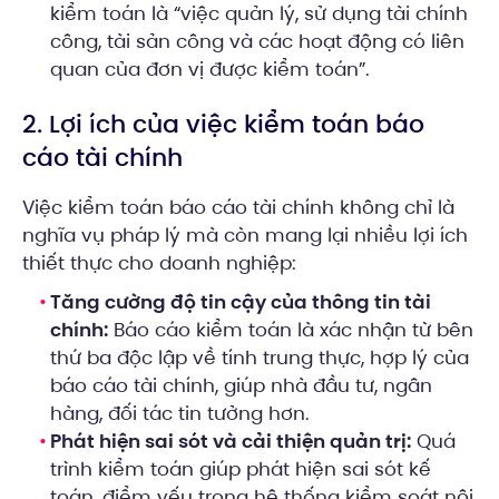
kiểm toán là “việc quản lý, sử dụng tài chính
công, tài sản công và các hoạt động có liên
quan của đơn vị được kiểm toán”.
2. Lợi ích của việc kiểm toán báo
cáo tài chính
Việc kiểm toán báo cáo tài chính không chỉ là
nghĩa vụ pháp lý mà còn mang lại nhiều lợi ích
thiết thực cho doanh nghiệp:
Tăng cường độ tin cậy của thông tin tài
chính:
Báo cáo kiểm toán là xác nhận từ bên
thứ ba độc lập về tính trung thực, hợp lý của
báo cáo tài chính, giúp nhà đầu tư, ngân
hàng, đối tác tin tưởng hơn.
Phát hiện sai sót và cải thiện quản trị:
Quá
trình kiểm toán giúp phát hiện sai sót kế
toán, điểm yếu trong hệ thống kiểm soát nội