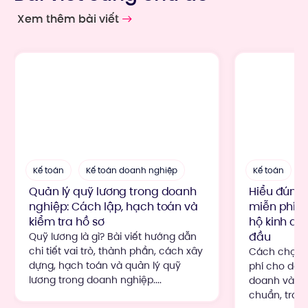
Xem thêm bài viết
Kế toán
Kế toán doanh nghiệp
Kế toán
Quản lý quỹ lương trong doanh
Hiểu đúng
nghiệp: Cách lập, hạch toán và
miễn phí c
kiểm tra hồ sơ
hộ kinh do
đầu
Quỹ lương là gì? Bài viết hướng dẫn
chi tiết vai trò, thành phần, cách xây
Cách chọn 
dựng, hạch toán và quản lý quỹ
phí cho doa
lương trong doanh nghiệp....
doanh và ng
chuẩn, tránh r