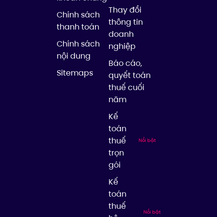
Thay đổi
Chính sách
thông tin
thanh toán
doanh
Chính sách
nghiệp
nội dung
Báo cáo,
Sitemaps
quyết toán
thuế cuối
năm
Kế
toán
thuế
Nổi bật
trọn
gói
Kế
toán
thuế
Nổi bật