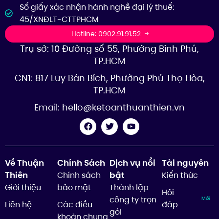
Số giấy xác nhận hành nghề đại lý thuế:
45/XNĐLT-CTTPHCM
Hotline: 0902.91.91.52
Trụ sở: 10 Đường số 55, Phường Bình Phú,
TP.HCM
CN1: 817 Lũy Bán Bích, Phường Phú Thọ Hòa,
TP.HCM
Email:
hello@ketoanthuanthien.vn
Về Thuận
Chính Sách
Dịch vụ nổi
Tài nguyên
Thiên
bật
Chính sách
Kiến thức
Giới thiệu
bảo mật
Thành lập
Hỏi
công ty trọn
Mới
Liên hệ
Các điều
đáp
gói
khoản chung