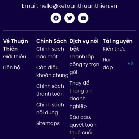
Email:
hello@ketoanthuanthien.vn
Về Thuận
Chính Sách
Dịch vụ nổi
Tài nguyên
Thiên
bật
Chính sách
Kiến thức
Giới thiệu
bảo mật
Thành lập
Hỏi
công ty trọn
Mới
Liên hệ
Các điều
đáp
gói
khoản chung
Thay đổi
Chính sách
thông tin
thanh toán
doanh
Chính sách
nghiệp
nội dung
Báo cáo,
Sitemaps
quyết toán
thuế cuối