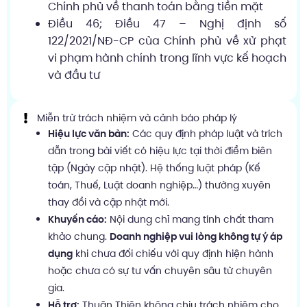
Chính phủ về thanh toán bằng tiền mặt
Điều 46; Điều 47 – Nghị định số
122/2021/NĐ-CP của Chính phủ về xử phạt
vi phạm hành chính trong lĩnh vực kế hoạch
và đầu tư
Miễn trừ trách nhiệm và cảnh báo pháp lý
Hiệu lực văn bản:
Các quy định pháp luật và trích
dẫn trong bài viết có hiệu lực tại thời điểm biên
tập (Ngày cập nhật). Hệ thống luật pháp (Kế
toán, Thuế, Luật doanh nghiệp…) thường xuyên
thay đổi và cập nhật mới.
Khuyến cáo:
Nội dung chỉ mang tính chất tham
khảo chung.
Doanh nghiệp vui lòng không tự ý áp
dụng
khi chưa đối chiếu với quy định hiện hành
hoặc chưa có sự tư vấn chuyên sâu từ chuyên
gia.
Hỗ trợ:
Thuận Thiên không chịu trách nhiệm cho