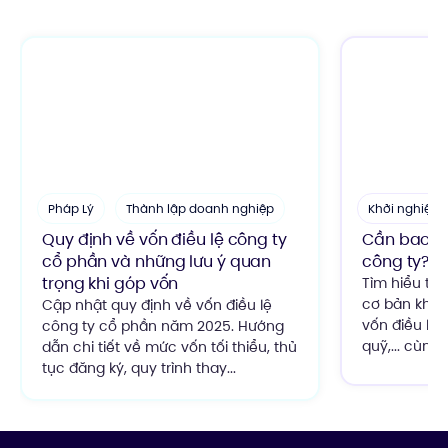
Pháp Lý
Thành lập doanh nghiệp
Khởi nghiệp
Quy định về vốn điều lệ công ty
Cần bao nh
cổ phần và những lưu ý quan
công ty? cá
trọng khi góp vốn
Tìm hiểu tất
cơ bản khi 
Cập nhật quy định về vốn điều lệ
vốn điều lệ,
công ty cổ phần năm 2025. Hướng
quỹ,... cùng
dẫn chi tiết về mức vốn tối thiểu, thủ
tục đăng ký, quy trình thay...