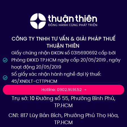
CÔNG TY TNHH TƯ VẤN & GIẢI PHÁP THUẾ
THUẬN THIÊN
Giấy chứng nhận ĐKDN số 0315690692 cấp bởi
Phòng ĐKKD TP.HCM ngày cấp 20/05/2019 , ngày
hoạt động 20/05/2019
Số giấy xác nhận hành nghề đại lý thuế:
45/XNĐLT-CTTPHCM
Hotline: 0902.91.91.52
Trụ sở: 10 Đường số 55, Phường Bình Phú,
TP.HCM
CN1: 817 Lũy Bán Bích, Phường Phú Thọ Hòa,
TP.HCM