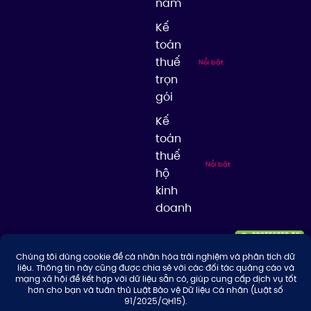
năm
Kế
toán
thuế
Nổi bật
trọn
gói
Kế
toán
thuế
Nổi bật
hộ
kinh
doanh
© 2026 Công ty TNHH Tư Vấn & Giải Pháp Thuế Thuận Thiên, giữ bản