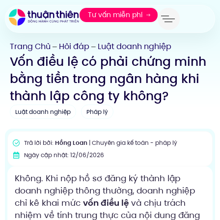
Tư vấn miễn phí
Trang Chủ
Hỏi đáp
Luật doanh nghiệp
—
—
Vốn điều lệ có phải chứng minh
bằng tiền trong ngân hàng khi
thành lập công ty không?
Luật doanh nghiệp
Pháp lý
Trả lời bởi:
Hồng Loan
| Chuyên gia kế toán - pháp lý
Ngày cập nhật: 12/06/2026
Không. Khi nộp hồ sơ đăng ký thành lập
doanh nghiệp thông thường, doanh nghiệp
chỉ kê khai mức
vốn điều lệ
và chịu trách
nhiệm về tính trung thực của nội dung đăng